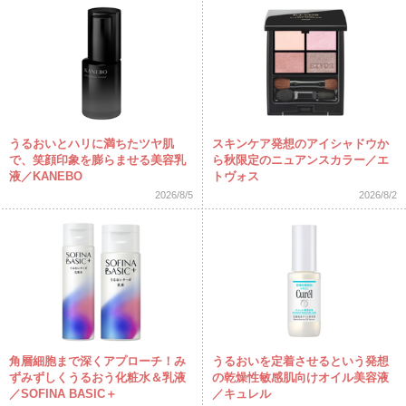
うるおいとハリに満ちたツヤ肌
スキンケア発想のアイシャドウか
で、笑顔印象を膨らませる美容乳
ら秋限定のニュアンスカラー／エ
液／KANEBO
トヴォス
2026/8/5
2026/8/2
角層細胞まで深くアプローチ！み
うるおいを定着させるという発想
ずみずしくうるおう化粧水＆乳液
の乾燥性敏感肌向けオイル美容液
／SOFINA BASIC＋
／キュレル