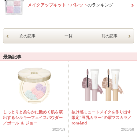
メイクアップキット・パレット
のランキング
次の記事
一覧
前の記事
最新記事
しっとりと柔らかに艶めく肌を演
抜け感ミュートメイクを作り出す
出するシルキーフェイスパウダー
限定“豆乳カラー”の眉マスカラ／
／ポール ＆ ジョー
rom&nd
2026/8/9
2026/8/8