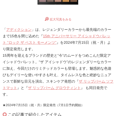
拡大写真をみる
「
アディクション
」は、レジェンダリーカラーから最先端のカラー
まで15色を閉じ込めた『
15th アニバーサリー アイシャドウパレッ
ト “ロック ザ ベスト モーメンツ”
』を2024年7月15日（祝・月）よ
り限定発売します。
15周年を迎えるブランドの歴史と“今”のムードをつめこんだ限定ア
イシャドウパレット。“ザ アイシャドウ”のレジェンダリーなカラー
に加え、今回だけのリミテッドカラーも登場します。魅惑的な色遊
びもデイリーな使いやすさも叶え、タイムレスな色と絶妙なニュア
ンスで新鮮な目元を演出。スキンケア発想の『
ザ リップバーム ソフ
トマット
』と『
ザ リップバーム グロウティント
』 も同日発売で
す。
★2024年7月15日（祝・月）限定発売（7月1日予約開始）
この記事で紹介したアイテム