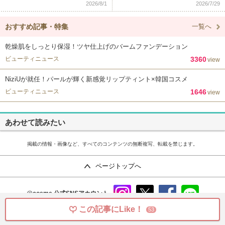
2026/8/1
2026/7/29
おすすめ記事・特集
一覧へ
乾燥肌をしっとり保湿！ツヤ仕上げのバームファンデーション
ビューティニュース
3360
view
NiziUが就任！パールが輝く新感覚リップティント×韓国コスメ
ビューティニュース
1646
view
あわせて読みたい
掲載の情報・画像など、すべてのコンテンツの無断複写、転載を禁じます。
ページトップへ
@cosme
公式SNSアカウント
instag
x
faceb
line
この記事にLike！
53
ram
ook
copyright©istyle,inc.