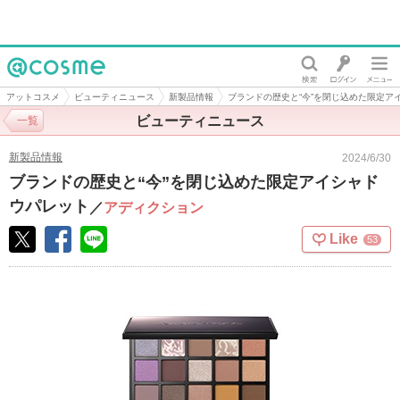
@cosme
アットコスメ
ビューティニュース
新製品情報
ブランドの歴史と“今”を閉じ込めた限定ア
ビューティニュース
一覧
新製品情報
2024/6/30
ブランドの歴史と“今”を閉じ込めた限定アイシャド
ウパレット
／
アディクション
Like
53