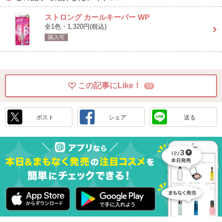
ストロング カールキーパー WP
全1色・1,320円(税込)
購入可
この記事にLike！
69
ポスト
シェア
送る