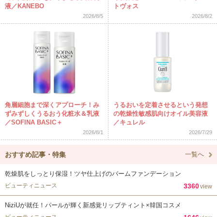
液／KANEBO
トヴォス
2026/8/5
2026/8/2
角層細胞まで深くアプローチ！み
うるおいを定着させるという発想
ずみずしくうるおう化粧水＆乳液
の乾燥性敏感肌向けオイル美容液
／SOFINA BASIC＋
／キュレル
2026/8/1
2026/7/29
おすすめ記事・特集
一覧へ
乾燥肌をしっとり保湿！ツヤ仕上げのバームファンデーション
ビューティニュース
3360
view
NiziUが就任！パールが輝く新感覚リップティント×韓国コスメ