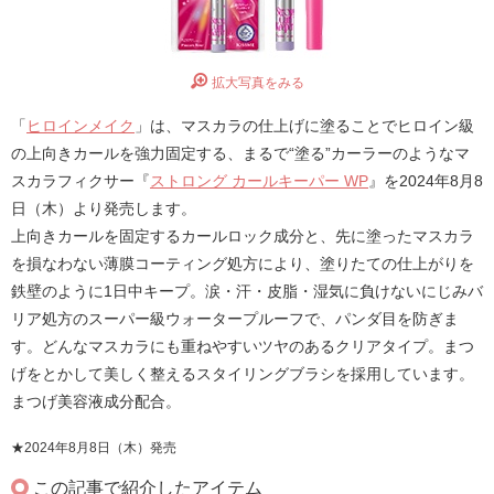
拡大写真をみる
「
ヒロインメイク
」は、マスカラの仕上げに塗ることでヒロイン級
の上向きカールを強力固定する、まるで“塗る”カーラーのようなマ
スカラフィクサー『
ストロング カールキーパー WP
』を2024年8月8
日（木）より発売します。
上向きカールを固定するカールロック成分と、先に塗ったマスカラ
を損なわない薄膜コーティング処方により、塗りたての仕上がりを
鉄壁のように1日中キープ。涙・汗・皮脂・湿気に負けないにじみバ
リア処方のスーパー級ウォータープルーフで、パンダ目を防ぎま
す。どんなマスカラにも重ねやすいツヤのあるクリアタイプ。まつ
げをとかして美しく整えるスタイリングブラシを採用しています。
まつげ美容液成分配合。
★2024年8月8日（木）発売
この記事で紹介したアイテム