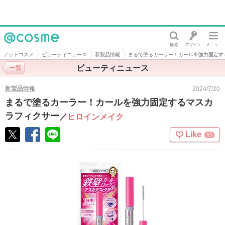
@cosme
アットコスメ
ビューティニュース
新製品情報
まるで塗るカーラー！カールを強力固定す
ビューティニュース
一覧
新製品情報
2024/7/20
まるで塗るカーラー！カールを強力固定するマスカ
ラフィクサー
／
ヒロインメイク
Like
69