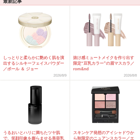
最新記事
しっとりと柔らかに艶めく肌を演
抜け感ミュートメイクを作り出す
出するシルキーフェイスパウダー
限定“豆乳カラー”の眉マスカラ／
／ポール ＆ ジョー
rom&nd
2026/8/9
2026/8/8
うるおいとハリに満ちたツヤ肌
スキンケア発想のアイシャドウか
で、笑顔印象を膨らませる美容乳
ら秋限定のニュアンスカラー／エ