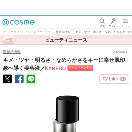
@cosme
アットコスメ
ビューティニュース
新製品情報
キメ・ツヤ・明るさ・なめらかさをキーに
ビューティニュース
一覧
新製品情報
2024/8/31
キメ・ツヤ・明るさ・なめらかさをキーに幸せ肌印
象へ導く美容液
／
KANEBO
キャンペーン中！
Like
43