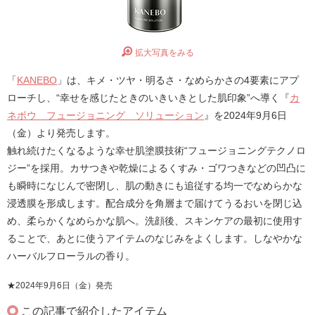
拡大写真をみる
「
KANEBO
」は、キメ・ツヤ・明るさ・なめらかさの4要素にアプ
ローチし、“幸せを感じたときのいきいきとした肌印象”へ導く『
カ
ネボウ フュージョニング ソリューション
』を2024年9月6日
（金）より発売します。
触れ続けたくなるような幸せ肌塗膜技術“フュージョニングテクノロ
ジー”を採用。カサつきや乾燥によるくすみ・ゴワつきなどの凹凸に
も瞬時になじんで密閉し、肌の動きにも追従する均一でなめらかな
浸透膜を形成します。配合成分を角層まで届けてうるおいを閉じ込
め、柔らかくなめらかな肌へ。洗顔後、スキンケアの最初に使用す
ることで、あとに使うアイテムのなじみをよくします。しなやかな
ハーバルフローラルの香り。
★2024年9月6日（金）発売
この記事で紹介したアイテム