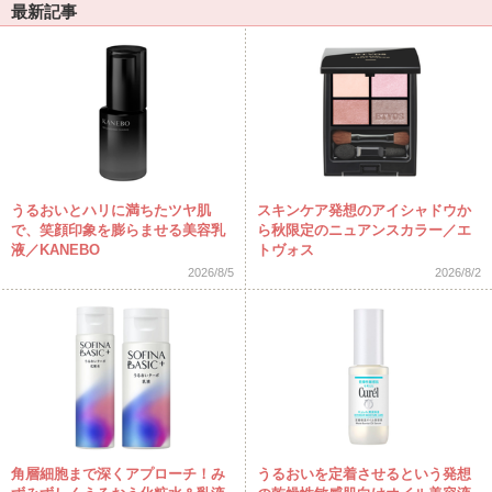
最新記事
うるおいとハリに満ちたツヤ肌
スキンケア発想のアイシャドウか
で、笑顔印象を膨らませる美容乳
ら秋限定のニュアンスカラー／エ
液／KANEBO
トヴォス
2026/8/5
2026/8/2
角層細胞まで深くアプローチ！み
うるおいを定着させるという発想