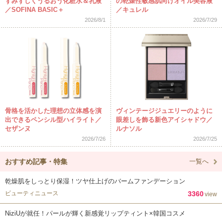
ずみずしくうるおう化粧水＆乳液
の乾燥性敏感肌向けオイル美容液
／SOFINA BASIC＋
／キュレル
2026/8/1
2026/7/29
骨格を活かした理想の立体感を演
ヴィンテージジュエリーのように
出できるペンシル型ハイライト／
眼差しを飾る新色アイシャドウ／
セザンヌ
ルナソル
2026/7/26
2026/7/25
おすすめ記事・特集
一覧へ
乾燥肌をしっとり保湿！ツヤ仕上げのバームファンデーション
ビューティニュース
3360
view
NiziUが就任！パールが輝く新感覚リップティント×韓国コスメ