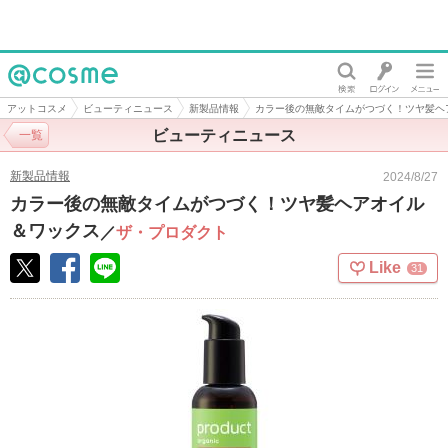
@cosme
アットコスメ
ビューティニュース
新製品情報
カラー後の無敵タイムがつづく！ツヤ髪ヘ
ビューティニュース
一覧
新製品情報
2024/8/27
カラー後の無敵タイムがつづく！ツヤ髪ヘアオイル
＆ワックス
／
ザ・プロダクト
Like
31