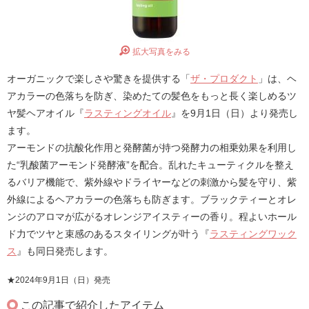
拡大写真をみる
オーガニックで楽しさや驚きを提供する「
ザ・プロダクト
」は、ヘ
アカラーの色落ちを防ぎ、染めたての髪色をもっと長く楽しめるツ
ヤ髪ヘアオイル『
ラスティングオイル
』を9月1日（日）より発売し
ます。
アーモンドの抗酸化作用と発酵菌が持つ発酵力の相乗効果を利用し
た“乳酸菌アーモンド発酵液”を配合。乱れたキューティクルを整え
るバリア機能で、紫外線やドライヤーなどの刺激から髪を守り、紫
外線によるヘアカラーの色落ちも防ぎます。ブラックティーとオレ
ンジのアロマが広がるオレンジアイスティーの香り。程よいホール
ド力でツヤと束感のあるスタイリングが叶う『
ラスティングワック
ス
』も同日発売します。
★2024年9月1日（日）発売
この記事で紹介したアイテム