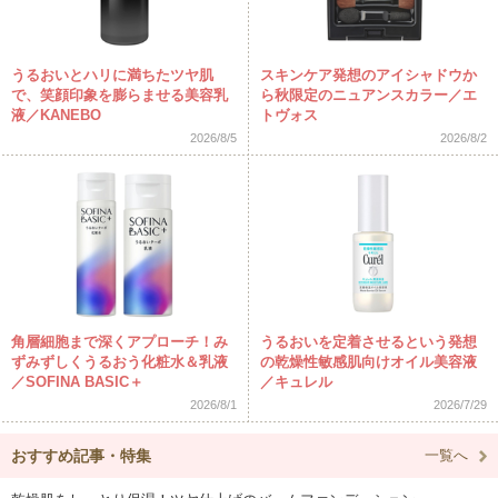
うるおいとハリに満ちたツヤ肌
スキンケア発想のアイシャドウか
で、笑顔印象を膨らませる美容乳
ら秋限定のニュアンスカラー／エ
液／KANEBO
トヴォス
2026/8/5
2026/8/2
角層細胞まで深くアプローチ！み
うるおいを定着させるという発想
ずみずしくうるおう化粧水＆乳液
の乾燥性敏感肌向けオイル美容液
／SOFINA BASIC＋
／キュレル
2026/8/1
2026/7/29
おすすめ記事・特集
一覧へ