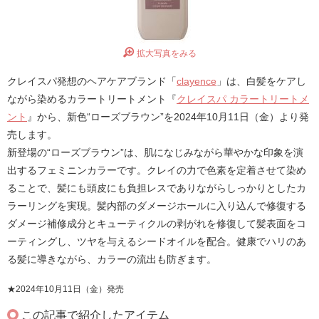
拡大写真をみる
クレイスパ発想のヘアケアブランド「
clayence
」は、白髪をケアし
ながら染めるカラートリートメント『
クレイスパ カラートリートメ
ント
』から、新色“ローズブラウン”を2024年10月11日（金）より発
売します。
新登場の“ローズブラウン”は、肌になじみながら華やかな印象を演
出するフェミニンカラーです。クレイの力で色素を定着させて染め
ることで、髪にも頭皮にも負担レスでありながらしっかりとしたカ
ラーリングを実現。髪内部のダメージホールに入り込んで修復する
ダメージ補修成分とキューティクルの剥がれを修復して髪表面をコ
ーティングし、ツヤを与えるシードオイルを配合。健康でハリのあ
る髪に導きながら、カラーの流出も防ぎます。
★2024年10月11日（金）発売
この記事で紹介したアイテム