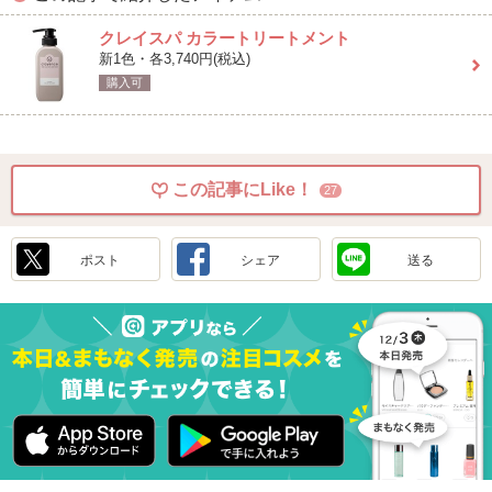
クレイスパ カラートリートメント
新1色・各3,740円(税込)
購入可
この記事にLike！
27
ポスト
シェア
送る