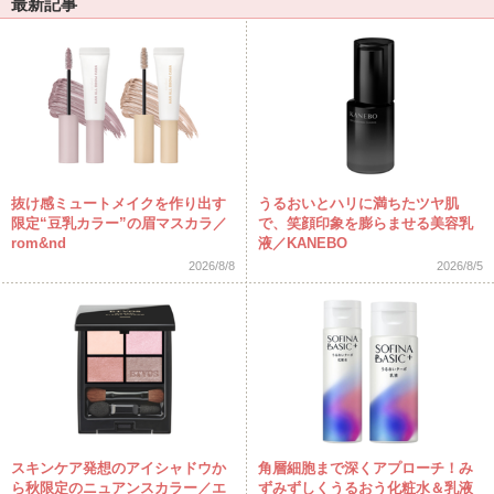
最新記事
抜け感ミュートメイクを作り出す
うるおいとハリに満ちたツヤ肌
限定“豆乳カラー”の眉マスカラ／
で、笑顔印象を膨らませる美容乳
rom&nd
液／KANEBO
2026/8/8
2026/8/5
スキンケア発想のアイシャドウか
角層細胞まで深くアプローチ！み
ら秋限定のニュアンスカラー／エ
ずみずしくうるおう化粧水＆乳液