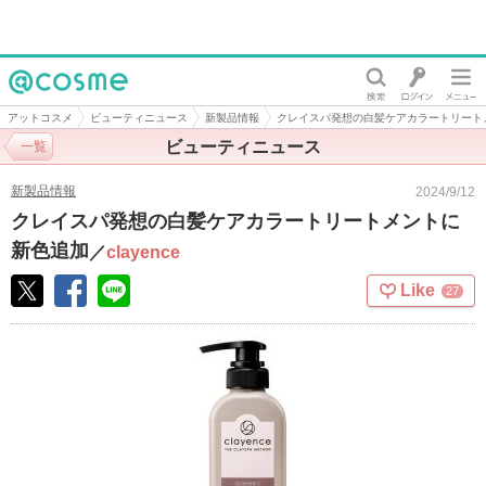
@cosme
アットコスメ
ビューティニュース
新製品情報
クレイスパ発想の白髪ケアカラートリート
ビューティニュース
一覧
新製品情報
2024/9/12
クレイスパ発想の白髪ケアカラートリートメントに
新色追加
／
clayence
Like
27