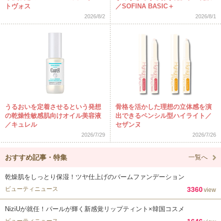
トヴォス
／SOFINA BASIC＋
2026/8/2
2026/8/1
うるおいを定着させるという発想
骨格を活かした理想の立体感を演
の乾燥性敏感肌向けオイル美容液
出できるペンシル型ハイライト／
／キュレル
セザンヌ
2026/7/29
2026/7/26
おすすめ記事・特集
一覧へ
乾燥肌をしっとり保湿！ツヤ仕上げのバームファンデーション
ビューティニュース
3360
view
NiziUが就任！パールが輝く新感覚リップティント×韓国コスメ