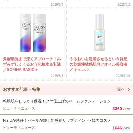
2026/8/5
2026/8/2
角層細胞まで深くアプローチ！み
うるおいを定着させるという発想
ずみずしくうるおう化粧水＆乳液
の乾燥性敏感肌向けオイル美容液
／SOFINA BASIC＋
／キュレル
2026/8/1
2026/7/29
おすすめ記事・特集
一覧へ
乾燥肌をしっとり保湿！ツヤ仕上げのバームファンデーション
ビューティニュース
3360
view
NiziUが就任！パールが輝く新感覚リップティント×韓国コスメ
ビューティニュース
1646
view