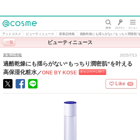
@cosme
アットコスメ
ビューティニュース
新製品情報
過酷乾燥にも揺らがない“もっちり潤密肌”
ビューティニュース
一覧
新製品情報
2025/7/13
過酷乾燥にも揺らがない“もっちり潤密肌”を叶える
高保湿化粧水
／
ONE BY KOSE
キャンペーン中！
Like
49