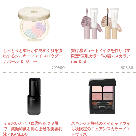
しっとりと柔らかに艶めく肌を演
抜け感ミュートメイクを作り出す
出するシルキーフェイスパウダー
限定“豆乳カラー”の眉マスカラ／
／ポール ＆ ジョー
rom&nd
2026/8/9
2026/8/8
うるおいとハリに満ちたツヤ肌
スキンケア発想のアイシャドウか
で、笑顔印象を膨らませる美容乳
ら秋限定のニュアンスカラー／エ
液／KANEBO
トヴォス