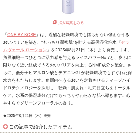
拡大写真をみる
「
ONE BY KOSE
」は、過酷な乾燥環境でも揺らがない強固なうる
おいバリアを築き、“もっちり潤密肌”を叶える高保湿化粧水『
セラ
ムヴェール ローション
』を2025年8月21日（木）より発売します。
角層細胞一つひとつに活力感を与えるライスパワーNo.7と、皮ふに
限りなく近い組成でうるおいバリアを向上するNMF成分を配合。さ
らに、低分子ヒアルロン酸とテアニンGLが乾燥環境でもすぐれた保
水力をもたらします。角層内へうるおいを定着させるディープハイ
ドロテクノロジーを採用し、乾燥・肌あれ・毛穴目立ちをトータル
ケア。水系の保湿成分だけでもっちりやわらかな肌へ導きます。心
やすらぐグリーンフローラルの香り。
★2025年8月21日（木）発売
この記事で紹介したアイテム