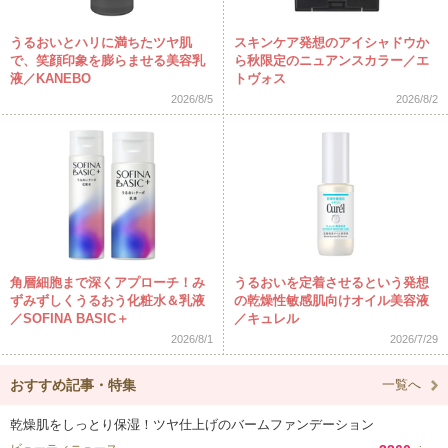
うるおいとハリに満ちたツヤ肌
スキンケア発想のアイシャドウか
で、笑顔印象を膨らませる美容乳
ら秋限定のニュアンスカラー／エ
液／KANEBO
トヴォス
2026/8/5
2026/8/2
角層細胞まで深くアプローチ！み
うるおいを定着させるという発想
ずみずしくうるおう化粧水＆乳液
の乾燥性敏感肌向けオイル美容液
／SOFINA BASIC＋
／キュレル
2026/8/1
2026/7/29
おすすめ記事・特集
一覧へ
乾燥肌をしっとり保湿！ツヤ仕上げのバームファンデーション