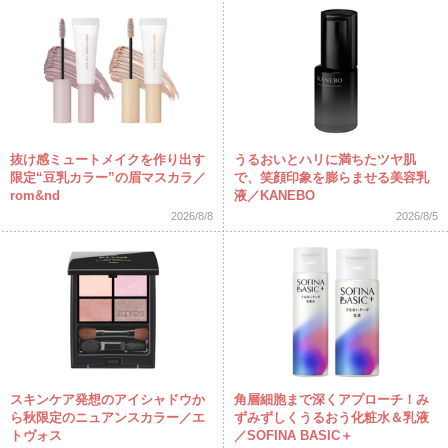
抜け感ミュートメイクを作り出す
うるおいとハリに満ちたツヤ肌
限定“豆乳カラー”の眉マスカラ／
で、笑顔印象を膨らませる美容乳
rom&nd
液／KANEBO
2026/8/8
2026/8/5
スキンケア発想のアイシャドウか
角層細胞まで深くアプローチ！み
ら秋限定のニュアンスカラー／エ
ずみずしくうるおう化粧水＆乳液
トヴォス
／SOFINA BASIC＋