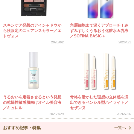
スキンケア発想のアイシャドウか
角層細胞まで深くアプローチ！み
ら秋限定のニュアンスカラー／エ
ずみずしくうるおう化粧水＆乳液
トヴォス
／SOFINA BASIC＋
2026/8/2
2026/8/1
うるおいを定着させるという発想
骨格を活かした理想の立体感を演
の乾燥性敏感肌向けオイル美容液
出できるペンシル型ハイライト／
／キュレル
セザンヌ
2026/7/29
2026/7/26
おすすめ記事・特集
一覧へ