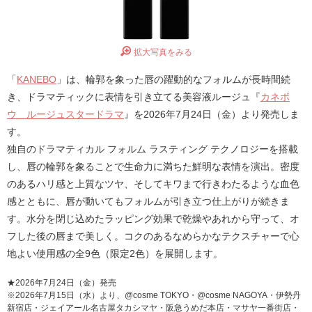
拡大写真をみる
「
KANEBO
」は、輪郭を象った唇の躍動的なフォルムが長時間続
き、ドラマティックに表情を引き立てる美容液ルージュ『
カネボ
ウ ルージュスタードラマ
』を2026年7月24日（金）より発売しま
す。
独自のドラマティカル フォルム ラスティング テクノロジーを搭載
し、唇の輪郭を象ることで生命力に満ちた鮮明な表情を演出。密度
のあるハリ感と上質なツヤ、そしてキワまで行きわたるような血色
感とともに、唇が動いてもフォルムが引き立つ仕上がりが続きま
す。水分を閉じ込めたラッピング効果で乾燥やあれから守って、オ
フした後の唇まで美しく。コクのあるなめらかなテクスチャーで心
地よい使用感の全9色（限定2色）を展開します。
★2026年7月24日（金）発売
※2026年7月15日（水）より、@cosme TOKYO・@cosme NAGOYA・伊勢丹
新宿店・ジェイアール名古屋タカシマヤ・阪急うめだ本店・マサヤ一番街店・