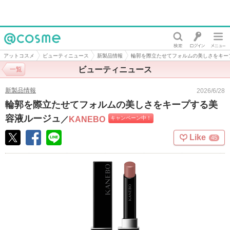
@cosme
アットコスメ
ビューティニュース
新製品情報
輪郭を際立たせてフォルムの美しさをキー
ビューティニュース
一覧
新製品情報
2026/6/28
輪郭を際立たせてフォルムの美しさをキープする美
容液ルージュ
／
KANEBO
キャンペーン中！
Like
45