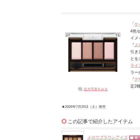
「
ケ
4色
イメ
『
メ
引き
とを
ライ
ラー
『
デ
定2
拡大写真をみる
★2026年7月25日（土）発売
この記事で紹介したアイテム
メロウブラウンアイズ