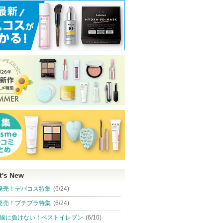
t's New
発売！デパコス特集
(6/24)
発売！プチプラ特集
(6/24)
線に負けない！ベストイレブン
(6/10)