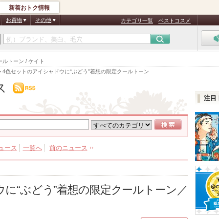
新着おトク情報
お買物
その他
カテゴリ一覧
ベストコスメ
ルトーン / ケイト
>
4色セットのアイシャドウに“ぶどう”着想の限定クールトーン
ス
注目
ュース
一覧へ
前のニュース
ウに“ぶどう”着想の限定クールトーン／