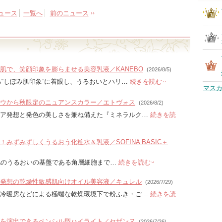
ュース
一覧へ
前のニュース
肌で、笑顔印象を膨らませる美容乳液／KANEBO
(2026/8/5)
る“しぼみ肌印象”に着眼し、うるおいとハリ…
続きを読む
マスカ
ウから秋限定のニュアンスカラー／エトヴォス
(2026/8/2)
ケア発想と発色の美しさを兼ね備えた『ミネラルク…
続きを読
みずみずしくうるおう化粧水＆乳液／SOFINA BASIC＋
」は、肌のうるおいの基盤である角層細胞まで…
続きを読む
発想の乾燥性敏感肌向けオイル美容液／キュレル
(2026/7/29)
や冷暖房などによる極端な乾燥環境下で粉ふき・ご…
続きを読
を演出できるペンシル型ハイライト／セザンヌ
(2026/7/26)