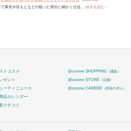
芯で鼻先や目もとなどの狙った部分に細かく仕込…
続きを読む
ストコスメ
@cosme SHOPPING
（通販）
レゼント
@cosme STORE
（店舗）
ューティニュース
@cosme CAREER
（美容の求人）
商品カレンダー
新クチコミ