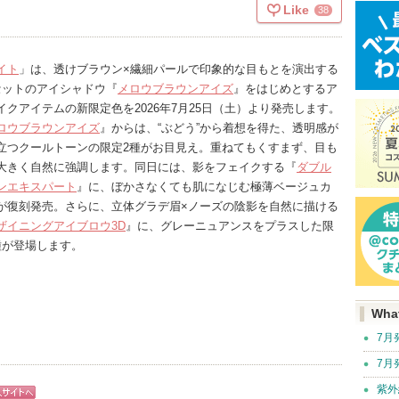
Like
38
イト
」は、透けブラウン×繊細パールで印象的な目もとを演出する
セットのアイシャドウ『
メロウブラウンアイズ
』をはじめとするア
イクアイテムの新限定色を2026年7月25日（土）より発売します。
ロウブラウンアイズ
』からは、“ぶどう”から着想を得た、透明感が
立つクールトーンの限定2種がお目見え。重ねてもくすまず、目も
大きく自然に強調します。同日には、影をフェイクする『
ダブル
ンエキスパート
』に、ぼかさなくても肌になじむ極薄ベージュカ
が復刻発売。さらに、立体グラデ眉×ノーズの陰影を自然に描ける
ザイニングアイブロウ3D
』に、グレーニュアンスをプラスした限
種が登場します。
Wha
7月
7月
紫外