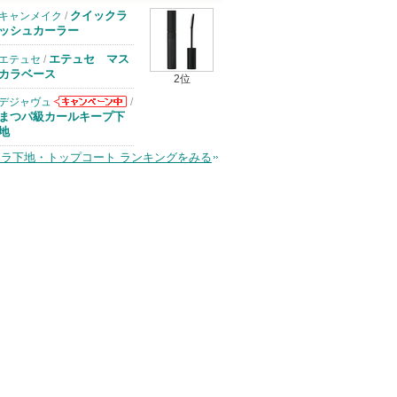
クイックラ
キャンメイク
/
ッシュカーラー
エテュセ マス
エテュセ
/
カラベース
2位
デジャヴュ
/
デジャヴュから
まつパ級カールキープ下
のお知らせがあ
地
ります
ラ下地・トップコート ランキングをみる