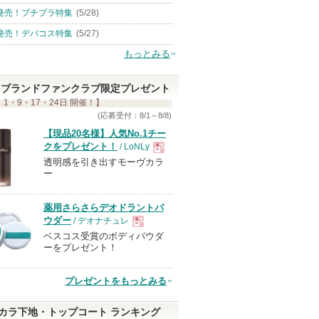
発売！プチプラ特集
(5/28)
発売！デパコス特集
(5/27)
もっとみる
ブランドファンクラブ限定プレゼント
 1・9・17・24日 開催！】
(応募受付：8/1～8/8)
【現品20名様】人気No.1チー
クをプレゼント！
/ LoNLy
透明感を引き出すモーヴカラ
現
ー
品
薬用さらさらデオドラントパ
ウダー
/ デオナチュレ
ベスコス受賞のボディパウダ
現
ーをプレゼント！
品
プレゼントをもっとみる
カラ下地・トップコート ランキング