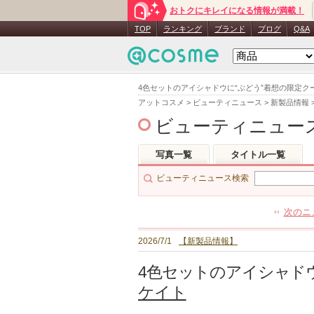
おトクにキレイになる情報が満載！
TOP
ランキング
ブランド
ブログ
Q&A
4色セットのアイシャドウに“ぶどう”着想の限定クー
アットコスメ
>
ビューティニュース
>
新製品情報
ビューティニュー
写真一覧
タイトル一覧
ビューティニュース検索
次のニ
2026/7/1
【新製品情報】
4色セットのアイシャド
ケイト