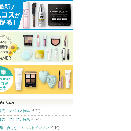
t's New
発売！デパコス特集
(6/24)
発売！プチプラ特集
(6/24)
線に負けない！ベストイレブン
(6/10)