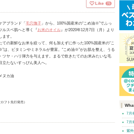
Like
76
ケアブランド「
毛穴撫子
」から、100%国産米の“こめ油※”でふっ
ツルスベ肌へと導く『
お米のオイル
』が2020年12月7日（月）より
します。
たての新鮮なお米を絞って、何も加えずに作った100%国産米の“こ
※”は、ビタミンやミネラルが豊富。“こめ油※”がお肌を整え、うる
・ツヤ・ハリ弾力を与えます。まるで炊きたてのお米みたいな毛
目立たないすっぴん美人へ。
メヌカ油
順次ロフト先行発売）
Wha
7月
7月
紫外