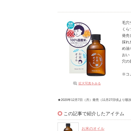
毛穴
くら
発売
採れ
め油
おい
穴の
※コ
拡大写真をみる
★2020年12月7日（月）発売（11月27日頃より
この記事で紹介したアイテム
お米のオイル