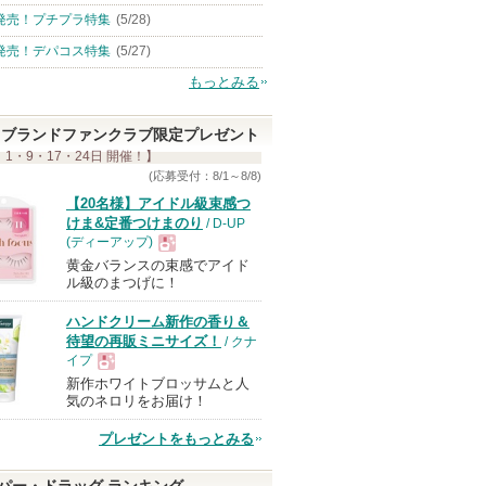
発売！プチプラ特集
(5/28)
発売！デパコス特集
(5/27)
もっとみる
ブランドファンクラブ限定プレゼント
 1・9・17・24日 開催！】
(応募受付：8/1～8/8)
【20名様】アイドル級束感つ
けま&定番つけまのり
/ D-UP
(ディーアップ)
黄金バランスの束感でアイド
現
ル級のまつげに！
ハンドクリーム新作の香り＆
品
待望の再販ミニサイズ！
/ クナ
イプ
新作ホワイトブロッサムと人
現
気のネロリをお届け！
プレゼントをもっとみる
品