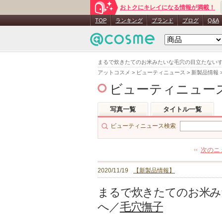
おトクにキレイになる情報が満載！
TOP
ランキング
ブランド
ブログ
Q&A
まるで炊きたてのお米みたいな毛穴の目立たないすっ
アットコスメ
>
ビューティニュース
>
新製品情報
ビューティニュー
写真一覧
タイトル一覧
ビューティニュース検索
次のニ
2020/11/19
【新製品情報】
まるで炊きたてのお米み
へ／
毛穴撫子