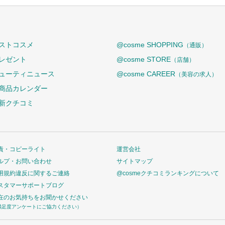
ストコスメ
@cosme SHOPPING
（通販）
レゼント
@cosme STORE
（店舗）
ューティニュース
@cosme CAREER
（美容の求人）
商品カレンダー
新クチコミ
責・コピーライト
運営会社
ルプ・お問い合わせ
サイトマップ
用規約違反に関するご連絡
@cosmeクチコミランキングについて
スタマーサポートブログ
在のお気持ちをお聞かせください
満足度アンケートにご協力ください）