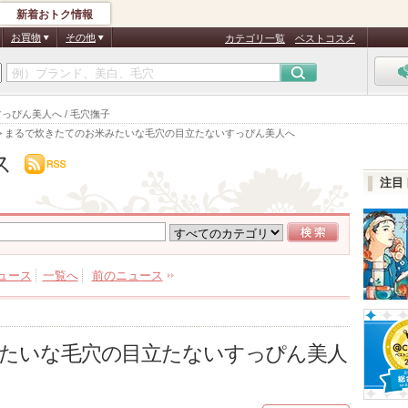
新着おトク情報
お買物
その他
カテゴリ一覧
ベストコスメ
ぴん美人へ / 毛穴撫子
>
まるで炊きたてのお米みたいな毛穴の目立たないすっぴん美人へ
ス
注目
ュース
一覧へ
前のニュース
たいな毛穴の目立たないすっぴん美人