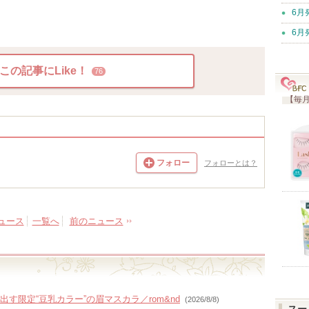
6月
6月
この記事にLike！
76
【毎月
フォロー
フォローとは？
ュース
一覧へ
前のニュース
す限定“豆乳カラー”の眉マスカラ／rom&nd
(2026/8/8)