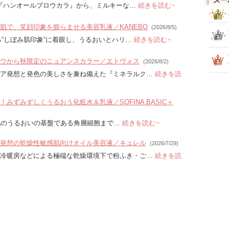
スー
カラ『ハンオールブロウカラ』から、ミルキーな…
続きを読む
肌で、笑顔印象を膨らませる美容乳液／KANEBO
(2026/8/5)
る“しぼみ肌印象”に着眼し、うるおいとハリ…
続きを読む
ウから秋限定のニュアンスカラー／エトヴォス
(2026/8/2)
ケア発想と発色の美しさを兼ね備えた『ミネラルク…
続きを読
みずみずしくうるおう化粧水＆乳液／SOFINA BASIC＋
」は、肌のうるおいの基盤である角層細胞まで…
続きを読む
発想の乾燥性敏感肌向けオイル美容液／キュレル
(2026/7/29)
や冷暖房などによる極端な乾燥環境下で粉ふき・ご…
続きを読