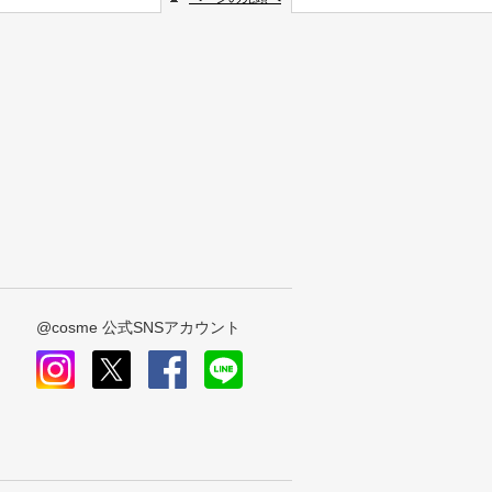
@cosme 公式SNSアカウント
instagram
x
facebook
line