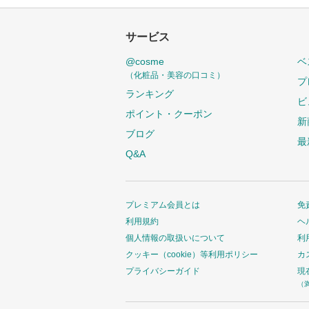
サービス
@cosme
ベ
（化粧品・美容の口コミ）
プ
ランキング
ビ
ポイント・クーポン
新
ブログ
最
Q&A
プレミアム会員とは
免
利用規約
ヘ
個人情報の取扱いについて
利
クッキー（cookie）等利用ポリシー
カ
プライバシーガイド
現
（