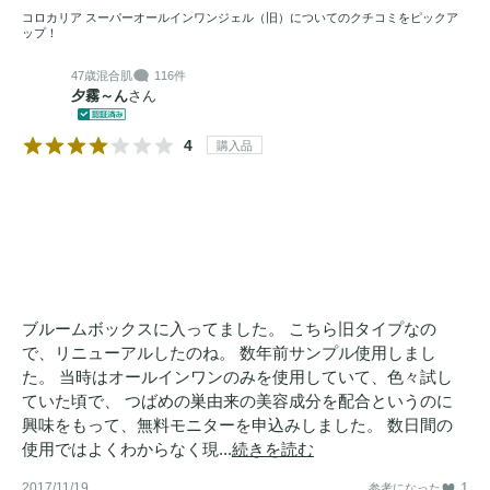
コロカリア スーパーオールインワンジェル（旧）についてのクチコミをピックア
ップ！
47歳
混合肌
116件
夕霧～ん
さん
4
購入品
ブルームボックスに入ってました。 こちら旧タイプなの
で、リニューアルしたのね。 数年前サンプル使用しまし
た。 当時はオールインワンのみを使用していて、色々試し
ていた頃で、 つばめの巣由来の美容成分を配合というのに
興味をもって、無料モニターを申込みしました。 数日間の
使用ではよくわからなく現...
続きを読む
2017/11/19
1
参考になった