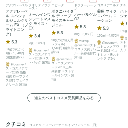
アクアレーベル
クオリティファ
エビータ
ドクターシーラ
コスメデコルテ
ナチ
ースト
ボ
アクアレーベ
ボタニバイタ
薬用 マイク
ハト
オールインワ
ハーバルゲル
ル スペシャ
ル ディープ
ロバーム ロ
ジェ
ンシートマス
O2
ルジェルクリ
モイスチャー
ーション
5
ク モイスト
ーム EX （ブ
ジェル
5.3
5.3
EX
ライトニン
180
5.3
グ）
80g・3,850円
3.4
150ml・4,070円
@
90g(つけ替え用
5.3
2012年
スト
@cosmeベ
7枚・363円
レフィル)・
@cosmeベスト
ード2
ストコスメアワ
1,540円 (編集部
81g(つめかえ
コスメ大賞 ジェ
入り
@cosmeベ
ード2025 ベス
調べ)
用)・1,540円
ル・美容液部門
ストコスメアワ
トミスト状スキ
(編集部調べ)
第5位
ード2019 ベス
ンケア 第2位
@cosmeベ
トパック 第3位
ストコスメアワ
@cosmeベ
ード2018 上半
ストコスメアワ
期新作 ベストオ
ード2025 価格
ールインワン 第
別賞 ロープライ
3位
ス部門 フェイス
クリーム 第1位
過去のベストコスメ受賞商品をみる
クチコミ
コロカリア スーパーオールインワンジェル（旧）