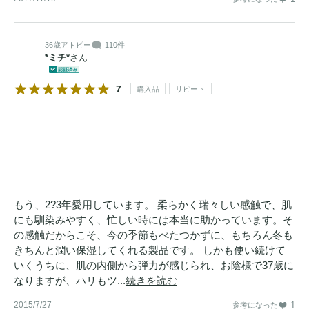
36歳
アトピー
110件
*ミチ*
さん
7
購入品
リピート
もう、2?3年愛用しています。 柔らかく瑞々しい感触で、肌
にも馴染みやすく、忙しい時には本当に助かっています。そ
の感触だからこそ、今の季節もべたつかずに、もちろん冬も
きちんと潤い保湿してくれる製品です。 しかも使い続けて
いくうちに、肌の内側から弾力が感じられ、お陰様で37歳に
なりますが、ハリもツ...
続きを読む
2015/7/27
1
参考になった