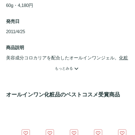
60g・4,180円
発売日
2011/4/25 
商品説明
美容成分コロカリアを配合したオールインワンジェル。
化粧
水
、
乳液
、クリーム、
化粧下地
、エイジング
美容液
の5つの
もっとみる
働きを持つので、洗顔後はこれ1つでケアが完了します。12
種類の保湿成分を厳選しライン使いに負けない保湿力です。

無着色・無香料・パラベンフリー・アレルギーテスト済

オールインワン化粧品のベストコスメ受賞商品
※こちらはリニューアル前の商品となります。リニューアル
品は『コロカリア スーパーオールインワンジェル プレミア
ムリフト』（発売日2016年9月13日）となります。