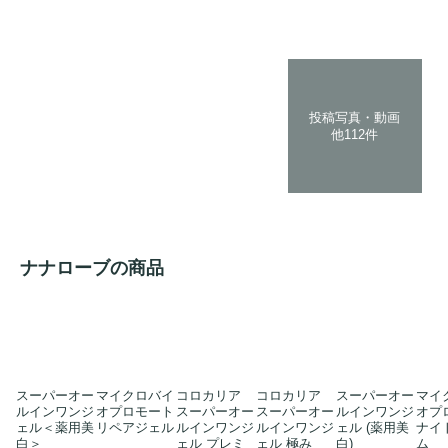
投稿写真・動画
他112件
ナナローブの商品
スーパーオー
マイクロバイ
コロカリア
コロカリア
スーパーオー
マイ
ルインワンジ
オプロモート
スーパーオー
スーパーオー
ルインワンジ
オプ
ェル＜薬用美
リペアジェル
ルインワンジ
ルインワンジ
ェル (薬用美
ナイ
白＞
ェル プレミ
ェル 極み
白)
ム