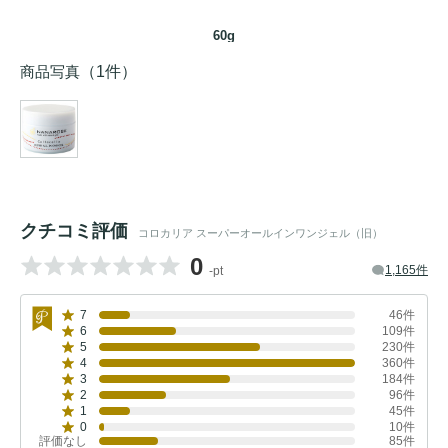
60g
商品写真
（1件）
クチコミ評価
コロカリア スーパーオールインワンジェル（旧）
0
1,165件
-pt
7
46件
6
109件
5
230件
4
360件
3
184件
2
96件
1
45件
0
10件
評価なし
85件