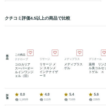
クチコミ評価4.5以上の商品で比較
この商品
商
品
リサージ
メディプラス
プリオール
ナナローブ
リサージ メ
メディプラス
薬用 リン
コロカリア
ン スキンメ
ゲル
ル美コルセ
スーパーオー
インテナイザ
トゲル ｎ
ルインワンジ
ー II
ェル（旧）
0.0
4.8
5.4
5.6
評
価
1,165件
111件
710件
228件