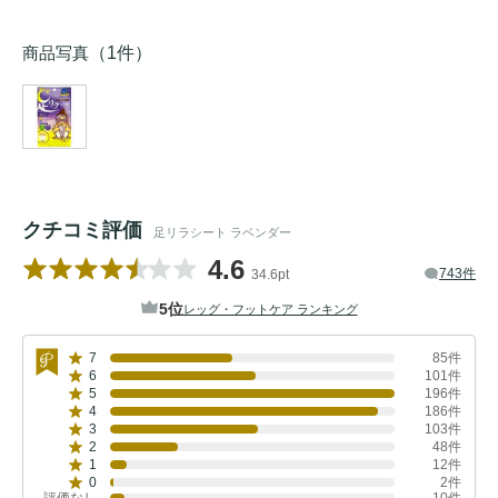
商品写真
（1件）
クチコミ評価
足リラシート ラベンダー
4.6
743件
34.6pt
5位
レッグ・フットケア ランキング
7
85件
6
101件
5
196件
4
186件
3
103件
2
48件
1
12件
0
2件
評価なし
10件