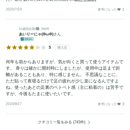
2025/7/23
1
参考になった
51歳
混合肌
266件
あいりーにゃ(ФωФ)
さん
5
購入品
何年も前からありますが、気が向くと買って使うアイテムで
す。 香りは確かに開封時にしましたが、使用中は足まで距
離があることもあり、特に感じません。 不思議なことに、
ただ貼って夜寝るだけで足の疲れが少し楽になるんですよ
ね。使ったあとの足裏のベトベト感（主に粘着の）は苦手で
すが、今後もたまに使いたいです。
2024/9/17
3
参考になった
クチコミ一覧をみる (743件)