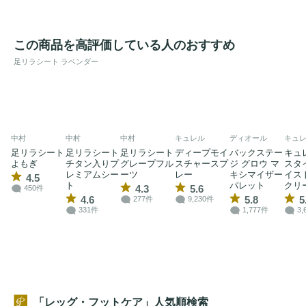
この商品を高評価している人のおすすめ
足リラシート ラベンダー
中村
中村
中村
キュレル
ディオール
キュ
足リラシート
足リラシート
足リラシート
ディープモイ
バックステー
キュ
よもぎ
チタン入りプ
グレープフル
スチャースプ
ジ グロウ マ
スタ
レミアムシー
ーツ
レー
キシマイザー
イス
4.5
ト
パレット
クリ
4.3
5.6
450件
4.6
5.8
5
277件
9,230件
331件
1,777件
3,
「レッグ・フットケア」人気順検索