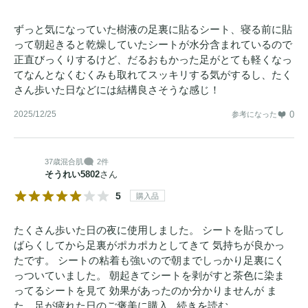
ずっと気になっていた樹液の足裏に貼るシート、寝る前に貼
って朝起きると乾燥していたシートが水分含まれているので
正直びっくりするけど、だるおもかった足がとても軽くなっ
てなんとなくむくみも取れてスッキリする気がするし、たく
さん歩いた日などには結構良さそうな感じ！
2025/12/25
0
参考になった
37歳
混合肌
2件
そうれい5802
さん
5
購入品
たくさん歩いた日の夜に使用しました。 シートを貼ってし
ばらくしてから足裏がポカポカとしてきて 気持ちが良かっ
たです。 シートの粘着も強いので朝までしっかり足裏にく
っついていました。 朝起きてシートを剥がすと茶色に染ま
ってるシートを見て 効果があったのか分かりませんが ま
た、足が疲れた日のご褒美に購入...
続きを読む