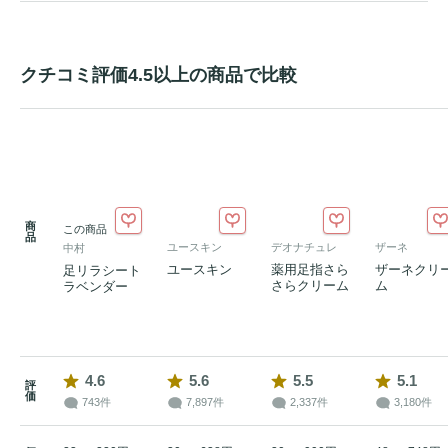
クチコミ評価4.5以上の商品で比較
商
この商品
品
ユースキン
デオナチュレ
ザーネ
中村
ユースキン
薬用足指さら
ザーネクリ
足リラシート
さらクリーム
ム
ラベンダー
4.6
5.6
5.5
5.1
評
価
743件
7,897件
2,337件
3,180件