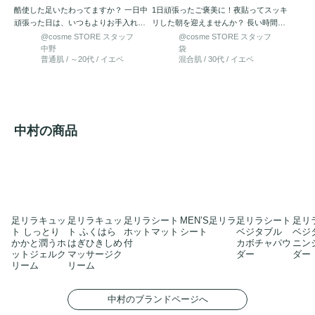
酷使した足いたわってますか？ 一日中
1日頑張ったご褒美に！夜貼ってスッキ
頑張った日は、いつもよりお手入れを
リした朝を迎えませんか？ 長い時間の
丁寧にしたり、髪や身体のケ…
立ち仕事や座りっぱなしの…
@cosme STORE スタッフ
@cosme STORE スタッフ
中野
袋
普通肌 / ～20代 / イエベ
混合肌 / 30代 / イエベ
中村の商品
足リラキュッ
足リラキュッ
足リラシート
MEN’S足リラ
足リラシート
足リ
ト しっとり
ト ふくはら
ホットマット
シート
ベジタブル
ベジ
かかと潤うホ
はぎひきしめ
付
カボチャパウ
ニン
ットジェルク
マッサージク
ダー
ダー
リーム
リーム
中村のブランドページへ