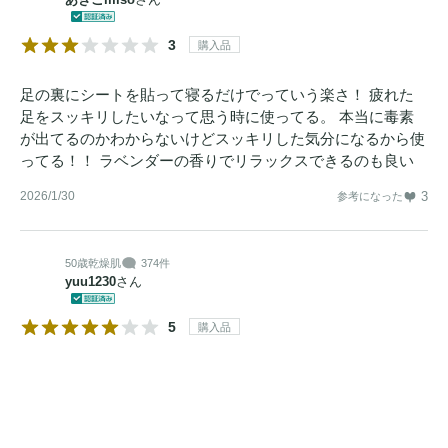
3
購入品
足の裏にシートを貼って寝るだけでっていう楽さ！ 疲れた
足をスッキリしたいなって思う時に使ってる。 本当に毒素
が出てるのかわからないけどスッキリした気分になるから使
ってる！！ ラベンダーの香りでリラックスできるのも良い
2026/1/30
3
参考になった
50歳
乾燥肌
374件
yuu1230
さん
5
購入品