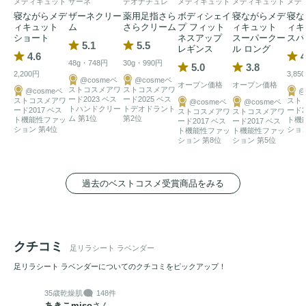
メディキュット
ザーネ
デオナチュレ
メディキュット
メディキュット
メデ
寝ながらメデ
ザーネクリー
薬用足指さら
ボディシェイ
寝ながらメデ
寝な
ィキュット
ム
さらクリーム
プ フィット
ィキュット
ィキ
ショート
ネスアップ
スーパークー
スパ
5.1
5.5
レギンス
ル ロング
4.6
4
48g・748円
30g・990円
5.0
3.8
2,200円
3,85
@cosmeベ
@cosmeベ
オープン価格
オープン価格
ストコスメアワ
ストコスメアワ
@cosmeベ
@
ード2023 ベス
ード2025 ベス
ストコスメアワ
スト
@cosmeベ
@cosmeベ
トハンドクリー
トデオドラント
ード2017 ベス
ード2
ストコスメアワ
ストコスメアワ
ム 第1位
第2位
ト機能性ファッ
ト機
ード2017 ベス
ード2017 ベス
ション 第4位
ション
ト機能性ファッ
ト機能性ファッ
ション 第8位
ション 第5位
過去のベストコスメ受賞商品をみる
クチコミ
足リラシート ラベンダー
足リラシート ラベンダーについてのクチコミをピックアップ！
35歳
乾燥肌
148件
あきこmiso
さん