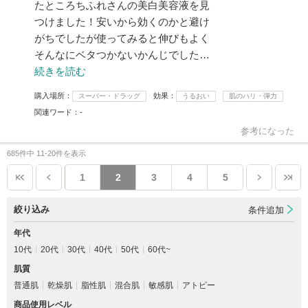
たところちふれさんの美白美容液を見
つけました！安いから効くのかと避け
がちでしたが使ってみると伸びもよく
そんなにベタつかないかんじでした…
続きを読む
購入場所
効果
スーパー・ドラッグ
うるおい
肌のハリ・弾力
関連ワード
-
参考になった
685件中 11-20件を表示
1
2
3
4
5
絞り込み
条件追加
年代
10代
20代
30代
40代
50代
60代~
肌質
普通肌
乾燥肌
脂性肌
混合肌
敏感肌
アトピー
商品使用レベル