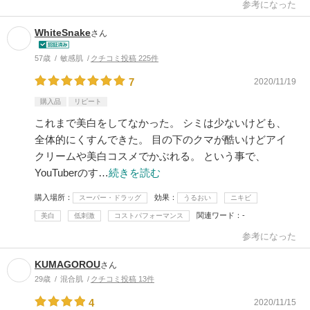
参考になった
WhiteSnake
さん
57歳
敏感肌
クチコミ投稿 225件
7
2020/11/19
購入品
リピート
これまで美白をしてなかった。 シミは少ないけども、
全体的にくすんできた。 目の下のクマが酷いけどアイ
クリームや美白コスメでかぶれる。 という事で、
YouTuberのす…
続きを読む
購入場所
効果
スーパー・ドラッグ
うるおい
ニキビ
関連ワード
-
美白
低刺激
コストパフォーマンス
参考になった
KUMAGOROU
さん
29歳
混合肌
クチコミ投稿 13件
4
2020/11/15