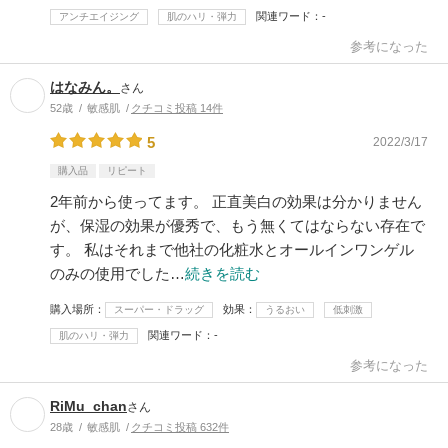
関連ワード
-
アンチエイジング
肌のハリ・弾力
参考になった
はなみん。
さん
52歳
敏感肌
クチコミ投稿 14件
5
2022/3/17
購入品
リピート
2年前から使ってます。 正直美白の効果は分かりません
が、保湿の効果が優秀で、もう無くてはならない存在で
す。 私はそれまで他社の化粧水とオールインワンゲル
のみの使用でした…
続きを読む
購入場所
効果
スーパー・ドラッグ
うるおい
低刺激
関連ワード
-
肌のハリ・弾力
参考になった
RiMu_chan
さん
28歳
敏感肌
クチコミ投稿 632件