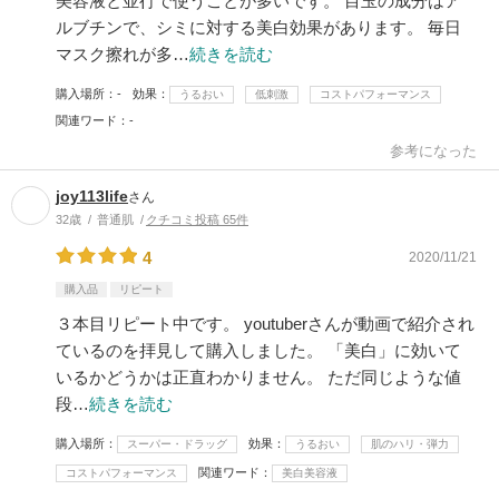
美容液と並行で使うことが多いです。 目玉の成分はア
ルブチンで、シミに対する美白効果があります。 毎日
マスク擦れが多…
続きを読む
購入場所
-
効果
うるおい
低刺激
コストパフォーマンス
関連ワード
-
参考になった
joy113life
さん
32歳
普通肌
クチコミ投稿 65件
4
2020/11/21
購入品
リピート
３本目リピート中です。 youtuberさんが動画で紹介され
ているのを拝見して購入しました。 「美白」に効いて
いるかどうかは正直わかりません。 ただ同じような値
段…
続きを読む
購入場所
効果
スーパー・ドラッグ
うるおい
肌のハリ・弾力
関連ワード
コストパフォーマンス
美白美容液