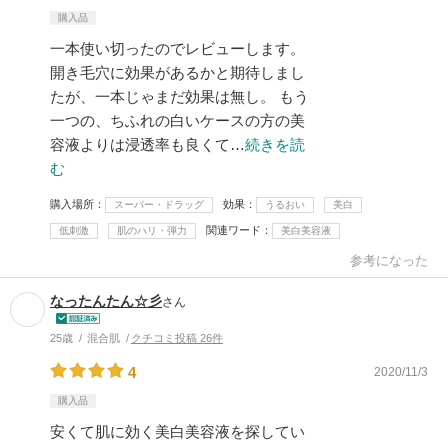
購入品
一本使い切ったのでレビューします。
開き毛穴に効果があるかと期待しまし
たが、一本じゃまだ効果は無し。 もう
一つの、ちふれの白いケースの方の美
容液よりは浸透率も良くて…
続きを読
む
購入場所
効果
スーパー・ドラッグ
うるおい
美白
関連ワード
低刺激
肌のハリ・弾力
美白美容液
参考になった
なったんたん☆彡
さん
25歳
混合肌
クチコミ投稿 26件
4
2020/11/3
購入品
安くて肌に効く美白美容液を探してい