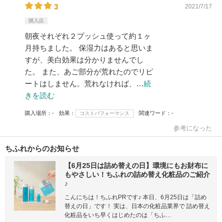
3
2021/7/17
購入品
朝夜それぞれ２プッシュ使って約１ヶ
月持ちました。 保湿力はあると思いま
すが、美白効果は分かりませんでし
た。 また、あご部分が荒れたのでリピ
ートはしません。荒れなければ、…
続
きを読む
購入場所
-
効果
関連ワード
-
コストパフォーマンス
参考になった
ちふれからのお知らせ
【6月25日は詰め替えの日】環境にもお財布に
もやさしい！ちふれの詰め替え化粧品のご紹介
♪
こんにちは！ちふれPRです♪ 本日、6月25日は「詰め
替えの日」です！ 実は、日本の化粧品業界で 詰め替え
化粧品をいち早くはじめたのは「ちふ…