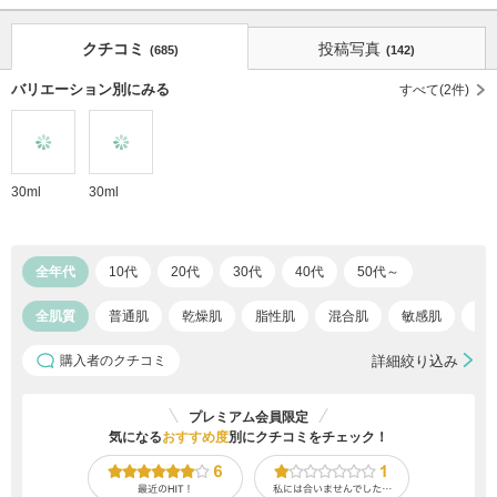
クチコミ
投稿写真
(685)
(142)
バリエーション別にみる
すべて(2件)
30ml
30ml
全年代
10代
20代
30代
40代
50代～
全肌質
普通肌
乾燥肌
脂性肌
混合肌
敏感肌
ア
購入者のクチコミ
詳細絞り込み
プレミアム会員限定
気になる
おすすめ度
別にクチコミをチェック！