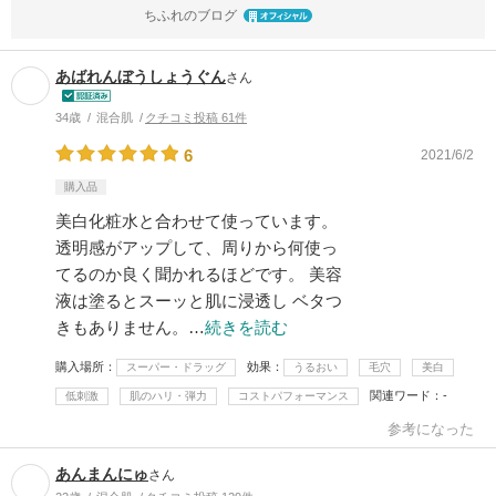
ちふれのブログ
あばれんぼうしょうぐん
さん
34歳
混合肌
クチコミ投稿 61件
6
2021/6/2
購入品
美白化粧水と合わせて使っています。
透明感がアップして、周りから何使っ
てるのか良く聞かれるほどです。 美容
液は塗るとスーッと肌に浸透し ベタつ
きもありません。…
続きを読む
購入場所
効果
スーパー・ドラッグ
うるおい
毛穴
美白
関連ワード
-
低刺激
肌のハリ・弾力
コストパフォーマンス
参考になった
あんまんにゅ
さん