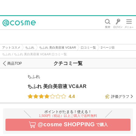
@cosme
アットコスメ
ちふれ
ちふれ 美白美容液 VC&AR
口コミ一覧
2ページ目
ちふれ / ちふれ 美白美容液 VC&AR 口コミ一覧
クチコミ一覧
商品TOP
ちふれ
ちふれ 美白美容液 VC&AR
4.4
評価グラフ
ポイントがたまる！使える！
1,500円（税込）以上ご購入で送料無料
@cosme SHOPPING
で購入