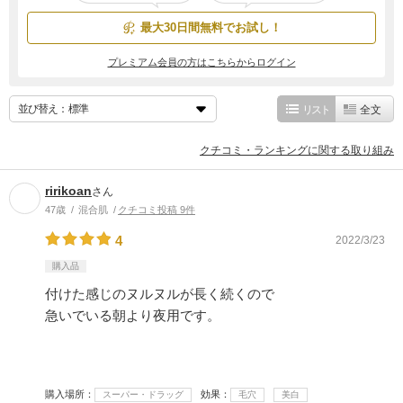
最大30日間無料でお試し！
プレミアム会員の方はこちらからログイン
並び替え：
リスト
全文
クチコミ・ランキングに関する取り組み
ririkoan
さん
47歳
混合肌
クチコミ投稿 9件
4
2022/3/23
購入品
付けた感じのヌルヌルが長く続くので
急いでいる朝より夜用です。
購入場所
効果
スーパー・ドラッグ
毛穴
美白