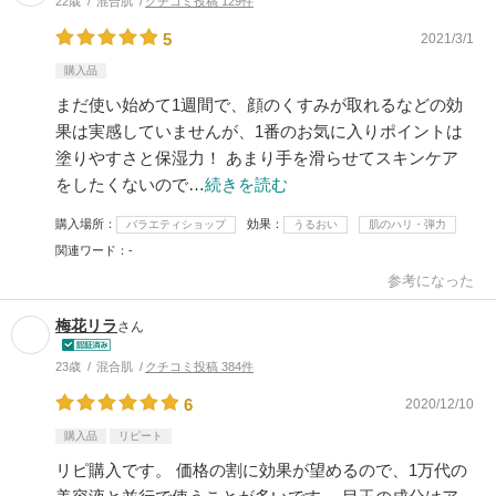
22歳
混合肌
クチコミ投稿 129件
5
2021/3/1
購入品
まだ使い始めて1週間で、顔のくすみが取れるなどの効
果は実感していませんが、1番のお気に入りポイントは
塗りやすさと保湿力！ あまり手を滑らせてスキンケア
をしたくないので…
続きを読む
購入場所
効果
バラエティショップ
うるおい
肌のハリ・弾力
関連ワード
-
参考になった
梅花リラ
さん
23歳
混合肌
クチコミ投稿 384件
6
2020/12/10
購入品
リピート
リピ購入です。 価格の割に効果が望めるので、1万代の