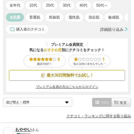
全年代
10代
20代
30代
40代
50代～
全肌質
普通肌
乾燥肌
脂性肌
混合肌
敏感肌
ア
購入者のクチコミ
詳細絞り込み
プレミアム会員限定
気になる
おすすめ度
別にクチコミをチェック！
最大30日間無料でお試し！
プレミアム会員の方はこちらからログイン
並び替え：
リスト
全文
クチコミ・ランキングに関する取り組み
もややい
さん