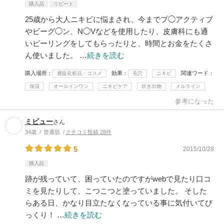
購入品
リピート
25歳から大人ニキビに悩まされ、今までプ◯アクティブ
やビーグ◯ン、N◯Vなどを使用したり、皮膚科にも通
いピーリングをしてもらったりと、時間とお金をたくさ
ん使いました。 …
続きを読む
購入場所
効果
関連ワード
通販化粧品・コスメ
毛穴
ニキビ
保湿
オールインワン
ニキビケア
吹き出物
メルライン
参考になった
ミビュー
さん
34歳
普通肌
クチコミ投稿 28件
5
2015/10/28
購入品
跡が残っていて、困っていたのですがwebで見たり口コ
ミを見たりして、こつこつと塗っていました。 そした
らある日、かなり目立たなくなっている事に気付いてび
っくり！ …
続きを読む