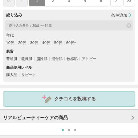
1
2
3
4
5
絞り込み
条件追加
絞り込み条件：
30歳 〜 34歳
年代
10代
20代
30代
40代
50代
60代~
肌質
普通肌
乾燥肌
脂性肌
混合肌
敏感肌
アトピー
商品使用レベル
購入品
リピート
クチコミを投稿する
リアルビューティーケアの商品