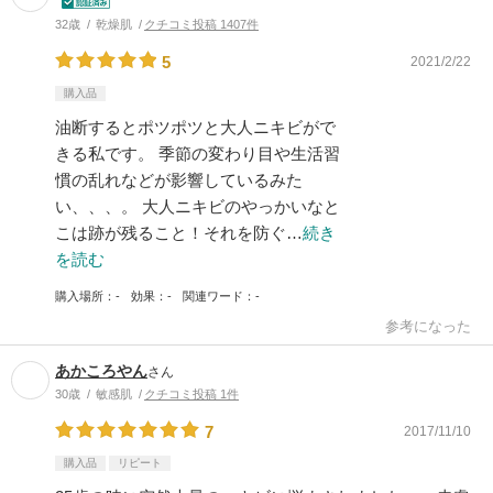
32歳
乾燥肌
クチコミ投稿 1407件
5
2021/2/22
購入品
油断するとポツポツと大人ニキビがで
きる私です。 季節の変わり目や生活習
慣の乱れなどが影響しているみた
い、、、。 大人ニキビのやっかいなと
こは跡が残ること！それを防ぐ…
続き
を読む
購入場所
-
効果
-
関連ワード
-
参考になった
あかころやん
さん
30歳
敏感肌
クチコミ投稿 1件
7
2017/11/10
購入品
リピート