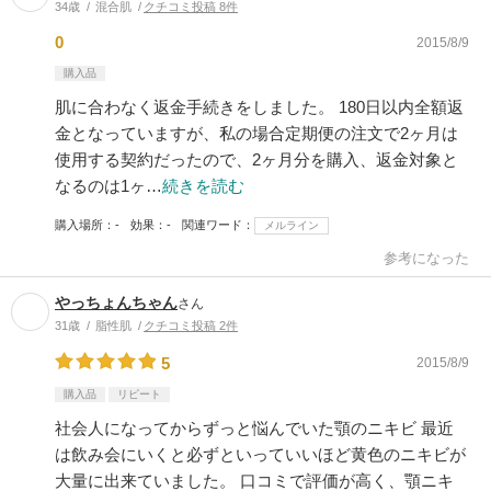
34歳
混合肌
クチコミ投稿 8件
0
2015/8/9
購入品
肌に合わなく返金手続きをしました。 180日以内全額返
金となっていますが、私の場合定期便の注文で2ヶ月は
使用する契約だったので、2ヶ月分を購入、返金対象と
なるのは1ヶ…
続きを読む
購入場所
-
効果
-
関連ワード
メルライン
参考になった
やっちょんちゃん
さん
31歳
脂性肌
クチコミ投稿 2件
5
2015/8/9
購入品
リピート
社会人になってからずっと悩んでいた顎のニキビ 最近
は飲み会にいくと必ずといっていいほど黄色のニキビが
大量に出来ていました。 口コミで評価が高く、顎ニキ