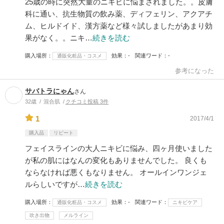
25歳の時に突然大量のニキビに悩まされました。。皮膚
科に通い、抗生物質の飲み薬、ディフェリン、アクアチ
ム、ヒルドイド、漢方薬など様々試しましたがあまり効
果がなく。。ニキ…
続きを読む
購入場所
効果
-
関連ワード
-
通販化粧品・コスメ
参考になった
サバトラにゃん
さん
32歳
混合肌
クチコミ投稿 3件
1
2017/4/1
購入品
リピート
フェイスラインの大人ニキビに悩み、四ヶ月使いました
が私の肌にはなんの変化もありませんでした。 良くも
ならなければ悪くもなりません。 オールインワンジェ
ルらしいですが…
続きを読む
購入場所
効果
-
関連ワード
通販化粧品・コスメ
ニキビケア
吹き出物
メルライン