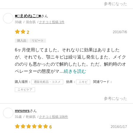
参考になった
■□まめねこ□■
さん
33歳
混合肌
クチコミ投稿 1件
2
2016/7/6
購入品
リピート
6ヶ月使用してました。それなりに効果はありました
が、それでも、顎ニキビは繰り返し発生しまた、メイク
ののりも悪かったので解約したした。ただ、解約時のオ
ペレーターの態度がマ…
続きを読む
購入場所
効果
関連ワード
通販化粧品・コスメ
ニキビ
ニキビケア
参考になった
mrsmrs
さん
31歳
乾燥肌
クチコミ投稿 106件
6
2016/1/17