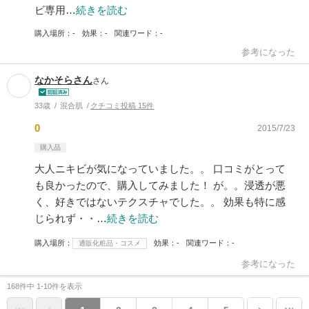
ビ専用…
続きを読む
購入場所
-
効果
-
関連ワード
-
参考になった
なかそらさん
さん
33歳
混合肌
クチコミ投稿 15件
0
2015/7/23
購入品
大人ニキビが気になっていました。。 口コミがとって
も良かったので、購入してみました！ が。。浸透が悪
く、好きではないテクスチャでした。。 効果も特に感
じられず・・…
続きを読む
購入場所
効果
-
関連ワード
-
通販化粧品・コスメ
参考になった
168件中 1-10件を表示