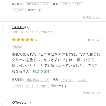
購入場所
効果
通販化粧品・コスメ
毛穴
ニキビ
関連ワード
-
引き締め
参考になった
ＣiＳＳi
さん
32歳
混合肌
クチコミ投稿 29件
5
2015/10/22
購入品
市販で売られているニキビケアのものは、できた部分に
クリームを塗るってヤツが多いですね。 寝ている間に
枕に付いたりと、とても気になっていました。 でもこ
れならそん…
続きを読む
購入場所
効果
通販化粧品・コスメ
うるおい
ニキビ
関連ワード
-
肌のハリ・弾力
引き締め
参考になった
＠Tweety
さん