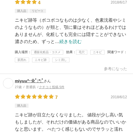
4
2018/6/17
購入品
リピート
ニキビ跡等（ボコボコなものは少なく、色素沈着やシミ
のようなもの）が頬と、顎に量はそれほどあるわけでは
ありませんが、化粧しても完全には隠すことができない
濃さのため、ずっと…
続きを読む
購入場所
効果
関連ワード
通販化粧品・コスメ
毛穴
ニキビ
肌荒れ
ニキビ跡
シミ消し
参考になった
miyuu*･☆ﾟ:*:ﾟ
さん
27歳
普通肌
クチコミ投稿 5件
7
2018/6/12
購入品
ニキビ跡が目立たなくなりました。 値段が少し高い気
もしましたが、それだけの価値がある商品なのでいいか
なと思います。 べたつく感じもないのでサラッと濡れ