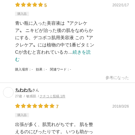
5
2022/1/17
購入品
青い瓶に入った美容液は〝アクレケ
ア〟 ニキビが治った後の肌をなめらか
にする、デコボコ肌用美容液 この〝ア
クレケア〟には植物の中で1番ビタミン
Cが含むと言われているカ…
続きを読
む
購入場所
-
効果
-
関連ワード
-
参考になった
ちわわち
さん
27歳
敏感肌
クチコミ投稿 1件
7
2018/3/26
購入品
出張が多く、肌荒れがちです。 肌を整
えるのにぴったりです。 いつも助かっ