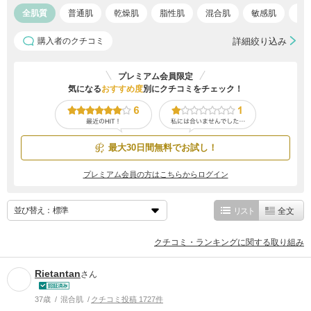
全肌質
普通肌
乾燥肌
脂性肌
混合肌
敏感肌
ア
購入者のクチコミ
詳細絞り込み
プレミアム会員限定
気になる
おすすめ度
別にクチコミをチェック！
最大30日間無料でお試し！
プレミアム会員の方はこちらからログイン
並び替え：
リスト
全文
クチコミ・ランキングに関する取り組み
Rietantan
さん
37歳
混合肌
クチコミ投稿 1727件