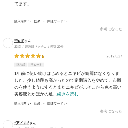
てます。
購入場所
-
効果
-
関連ワード
-
参考になった
*Yuii*
さん
23歳
普通肌
クチコミ投稿 20件
5
2019/6/27
購入品
リピート
1年前に使い続けはじめるとニキビが綺麗になくなりま
した。少し値段も高かったので定期購入をやめて、市販
のを使うようにするとまたニキビが…そこから色々高い
美容液とかほかの通…
続きを読む
購入場所
-
効果
-
関連ワード
-
参考になった
*アイル*
さん