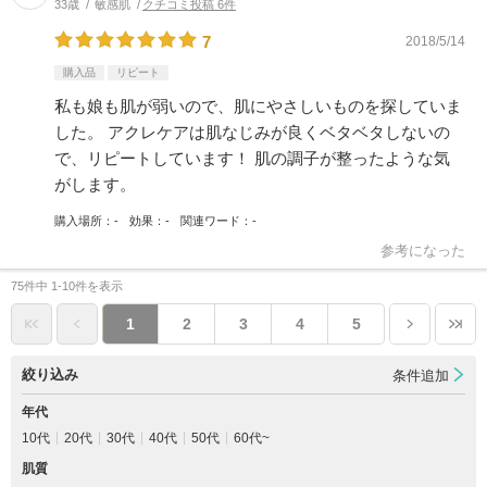
33歳
敏感肌
クチコミ投稿 6件
7
2018/5/14
購入品
リピート
私も娘も肌が弱いので、肌にやさしいものを探していま
した。 アクレケアは肌なじみが良くベタベタしないの
で、リピートしています！ 肌の調子が整ったような気
がします。
購入場所
-
効果
-
関連ワード
-
参考になった
75件中 1-10件を表示
1
2
3
4
5
絞り込み
条件追加
年代
10代
20代
30代
40代
50代
60代~
肌質