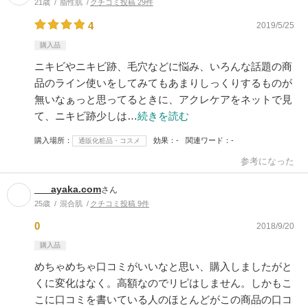
21歳
脂性肌
クチコミ投稿 29件
4
2019/5/25
購入品
ニキビやニキビ跡、毛穴などに悩み、いろんな話題の商
品のライン使いをしてみてもあまりしっくりするものが
無いなぁっと思ってるときに、アクレケアをネットで見
て、ニキビ跡少しは…
続きを読む
購入場所
効果
-
関連ワード
-
通販化粧品・コスメ
参考になった
___ayaka.com
さん
25歳
混合肌
クチコミ投稿 9件
0
2018/9/20
購入品
めちゃめちゃ口コミがいいなと思い、購入しましたがと
くに変化はなく。高額なのでリピはしません。しかもこ
こに口コミを書いている人のほとんどがこの商品の口コ