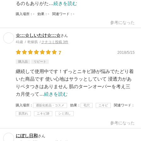
るのもありがた…
続きを読む
購入場所
-
効果
-
関連ワード
-
参考になった
☆:::☆しいたけ☆:::☆
さん
41歳
乾燥肌
クチコミ投稿 3件
7
2018/5/15
購入品
リピート
継続して使用中です！ずっとニキビ跡が悩みでたどり着
いた商品です 使い心地はサラッとしていて 浸透力があ
りベタつきはありません 肌のターンオーバーを考え三
カ月使って…
続きを読む
購入場所
効果
関連ワード
通販化粧品・コスメ
毛穴
ニキビ
肌荒れ
ニキビ跡
シミ消し
参考になった
にぼし日和
さん