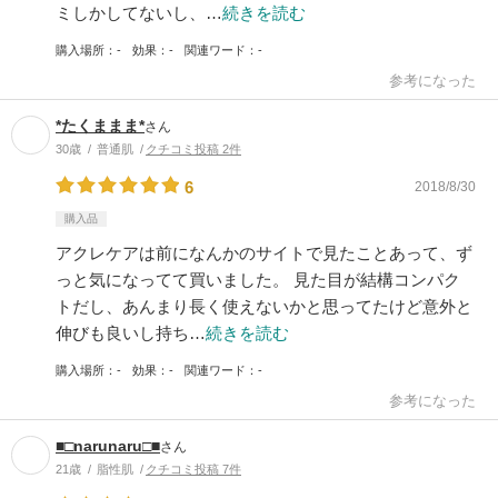
ミしかしてないし、…
続きを読む
購入場所
-
効果
-
関連ワード
-
参考になった
*たくままま*
さん
30歳
普通肌
クチコミ投稿 2件
6
2018/8/30
購入品
アクレケアは前になんかのサイトで見たことあって、ず
っと気になってて買いました。 見た目が結構コンパク
トだし、あんまり長く使えないかと思ってたけど意外と
伸びも良いし持ち…
続きを読む
購入場所
-
効果
-
関連ワード
-
参考になった
■□narunaru□■
さん
21歳
脂性肌
クチコミ投稿 7件