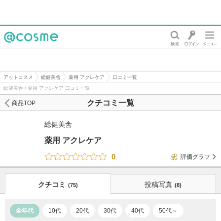
@cosme
アットコスメ
総健美舎
薬用 アクレケア
口コミ一覧
総健美舎 / 薬用 アクレケア 口コミ一覧
クチコミ一覧
商品TOP
総健美舎
薬用 アクレケア
0
評価グラフ
クチコミ
投稿写真
(75)
(8)
全年代
10代
20代
30代
40代
50代～