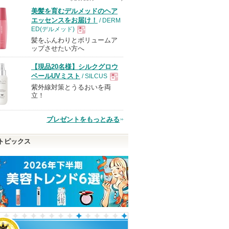
美髪を育むデルメッドのヘア
エッセンスをお届け！
/ DERM
ED(デルメッド)
髪をふんわりとボリュームア
現
ップさせたい方へ
【現品20名様】シルクグロウ
品
ベールUVミスト
/ SILCUS
紫外線対策とうるおいを両
現
立！
品
プレゼントをもっとみる
トピックス