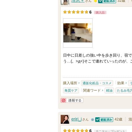
理恵＋
32歳
さん
認証済
気
1
6
購入品
に
0
入
0
り
人
登
以
録
上
さ
の
日中に日差しの強い中を歩き回り、宿で
れ
メ
う…(。>д<)そこで連れていったのが
て
ン
い
バ
ま
ー
購入場所
効果
通販化粧品・コスメ
す
に
関連ワード
角質ケア
精油
たるみ毛
お
通報する
気
に
eriri_i
42歳
混
さん
入
認証済
1
り
6
モニター・プレゼント