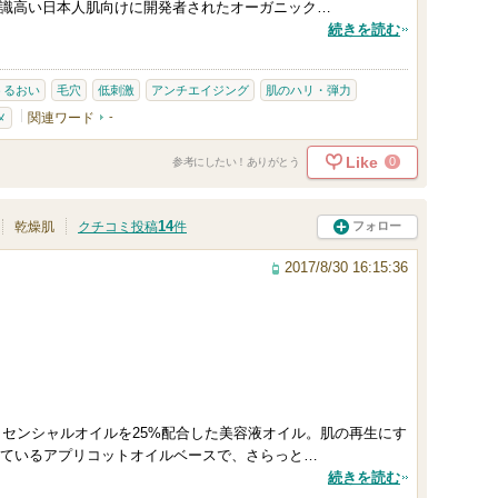
ら美意識高い日本人肌向けに開発者されたオーガニック…
続きを読む
うるおい
毛穴
低刺激
アンチエイジング
肌のハリ・弾力
関連ワード
-
メ
Like
0
参考にしたい！ありがとう
14
フォロー
乾燥肌
クチコミ投稿
件
2017/8/30 16:15:36
ッセンシャルオイルを25%配合した美容液オイル。肌の再生にす
ているアプリコットオイルベースで、さらっと…
続きを読む