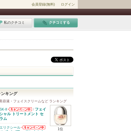
会員登録(無料)
ログイン
私のクチコミ
クチコミする
ランキング
美容液・フェイスクリームなど ランキング
フェイ
SK-II
/
SK-IIからのお
シャル トリートメント セ
知らせがありま
ラム
す
エリクシール
1位