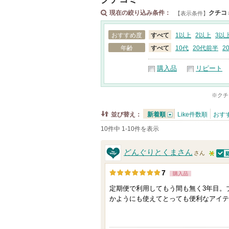
現在の絞り込み条件：
クチコ
【表示条件】
おすすめ度
すべて
1以上
2以上
3以
年齢
すべて
10代
20代前半
2
購入品
リピート
※クチ
並び替え：
新着順
Like件数順
おす
10件中 1-10件を表示
どんぐりとくまさん
さん
認
5
7
購入品
人
定期便で利用してもう間も無く3年目。
以
かようにも使えてとっても便利なアイテ
上
の
メ