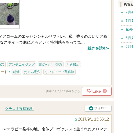
Wha
7月
7月
紫外
ヴィアロームのエッセンシャルリフトLF。私、香りのよいケア商
6月
なスポイトで肌にとるという特別感もあって気…
6月
続きを読む
毛穴
アンチエイジング
肌のハリ・弾力
引き締め
ワード
精油
たるみ毛穴
リフトアップ美容液
Like
0
参考にしたい！ありがとう
93
フォロー
クチコミ投稿
件
2017/9/1 13:58:12
のアロマテラピー発祥の地、南仏プロヴァンスで生まれたアロマテ