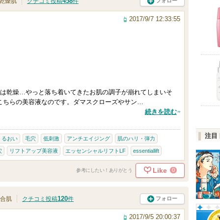
458
フォロー
乾燥肌
クチコミ投稿
件
2017/9/7 12:33:55
は乾燥…やっと落ち着いてきたお肌の調子が崩れてしまいそ
、こちらの美容液なのです。ダマスクローズやサン…
続きを読む
注目
うるおい
毛穴
低刺激
アンチエイジング
肌のハリ・弾力
穴
リフトアップ美容液
エッセンシャルリフトLF
essentiallift
Like
0
参考にしたい！ありがとう
120
フォロー
合肌
クチコミ投稿
件
2017/9/5 20:00:37