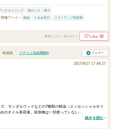
アンチエイジング
肌のハリ・弾力
関連ワード
精油
たるみ毛穴
リフトアップ美容液
Like
0
参考にしたい！ありがとう
416
フォロー
乾燥肌
クチコミ投稿
件
2017/8/27 17:48:27
ーズ、サンダルウッドなどの7種類の精油（エッセンシャルオイ
ためのオイル美容液。添加物は一切使っていない…
続きを読む