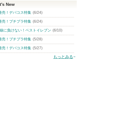
t's New
発売！デパコス特集
(6/24)
発売！プチプラ特集
(6/24)
線に負けない！ベストイレブン
(6/10)
発売！プチプラ特集
(5/28)
発売！デパコス特集
(5/27)
もっとみる