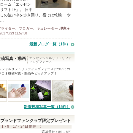
ローム「エッセン
リフトLF」。 日中
しの強い中を歩き回り、宿では乾燥… や
…
容ライター、ブロガー、キュレーター
理恵＋
2017/8/23 11:57:58
最新ブログ一覧（1件）
エッセンシャルリフトリフテ
投稿写真・動画
ィングフォース
ンシャルリフトリフティングフォース
についての
チコミ投稿写真・動画をピックアップ！
新着投稿写真一覧（15件）
ブランドファンクラブ限定プレゼント
 1・9・17・24日 開催！】
(応募受付：8/1～8/8)