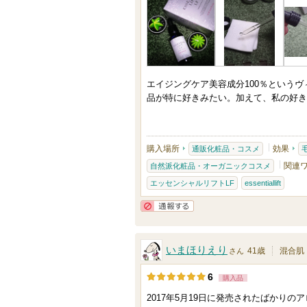
0
れ
人
て
以
い
上
ま
の
エイジングケア美容成分100％という
す
メ
品が特に好きみたい。加えて、私の好き
ン
バ
ー
購入場所
効果
通販化粧品・コスメ
に
関連
自然派化粧品・オーガニックコスメ
お
エッセンシャルリフトLF
essentiallift
気
通報する
に
入
いまほりえり
41歳
混合肌
さん
り
登
6
購入品
録
2017年5月19日に発売されたばかり