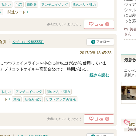
ヴィア
うるおい
毛穴
低刺激
アンチエイジング
肌のハリ・弾力
シャル
関連ワード
-
メ
に日差
っと落
Like
1
参考にしたい！ありがとう
by
美
さん
833
フォロー
合肌
クチコミ投稿
件
2017/9/8 18:45:38
最新
しつつフェイスラインを中心に持ち上げながら使用していま
アプリコットオイルを高配合なので、時間がある…
エッセ
続きを読む
最新ク
うるおい
アンチエイジング
肌のハリ・弾力
ワード
精油
たるみ毛穴
リフトアップ美容液
Like
0
参考にしたい！ありがとう
【毎月