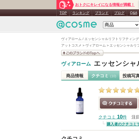
おトクにキレイになる情報が満載！
TOP
ランキング
ブランド
ブログ
Q&A
ヴィアローム / エッセンシャルリフトリフティン
アットコスメ
>
ヴィアローム
>
エッセンシャルリ
このブランドの情報を
エッセンシャ
ヴィアローム
見る
商品情報
クチコミ
投稿写
(10)
クチコミする
10
クチコミ
件
注
購入者のクチコミ
クチコミ