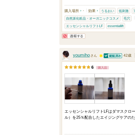
購入場所
-
効果
うるおい
低刺激
自然派化粧品・オーガニックコスメ
毛穴
エッセンシャルリフトLF
essentiallift
通報する
youmiho
42歳
さん
認証済
1
6
購入品
0
0
人
以
上
の
エッセンシャルリフトLFはダマスクロ
メ
ル）を25％配合したエイジングケアの
ン
バ