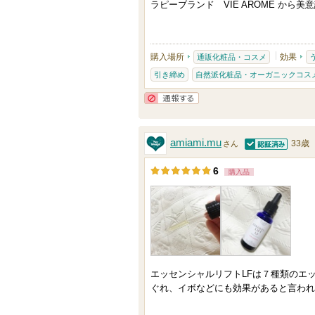
さ
ラピーブランド VIE AROME か
れ
て
い
購入場所
効果
通販化粧品・コスメ
ま
引き締め
自然派化粧品・オーガニックコス
す
通報する
amiami.mu
33歳
さん
認証済
6
購入品
エッセンシャルリフトLFは７種類のエ
ぐれ、イボなどにも効果があると言われ