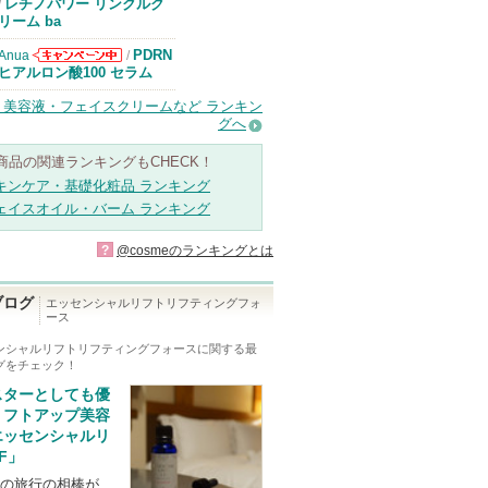
エリクシールか
レチノパワー リンクルク
/
らのお知らせが
リーム ba
あります
PDRN
Anua
/
Anuaからのお
ヒアルロン酸100 セラム
知らせがありま
す
・美容液・フェイスクリームなど ランキン
グへ
商品の関連ランキングもCHECK！
キンケア・基礎化粧品 ランキング
ェイスオイル・バーム ランキング
?
@cosmeのランキングとは
ブログ
エッセンシャルリフトリフティングフォ
ース
ンシャルリフトリフティングフォース
に関する最
グをチェック！
スターとしても優
リフトアップ美容
エッセンシャルリ
F」
の旅行の相棒が、