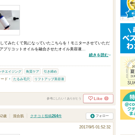
してみたくて気になっていたこちらを！モニターさせていただ
、アプリコットオイルを融合させたオイル美容液…
続きを読む
ンチエイジング
角質ケア
引き締め
ワード
たるみ毛穴
リフトアップ美容液
Like
0
参考にしたい！ありがとう
264
フォロー
52歳
混合肌
クチコミ投稿
件
2017/9/5 01:52:32