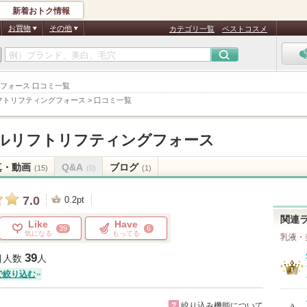
新着おトク情報
お買物
その他
カテゴリ一覧
ベストコスメ
グフォース 口コミ一覧
フトリフティングフォース
>
口コミ一覧
ルリフトリフティングフォース
真・動画
Q&A
ブログ
(15)
(0)
(1)
7.0
0.2pt
関連
Like
Have
39
6
気になる
もってる
乳液・
39
目人数
人
で絞り込む
?
絞り込み機能について