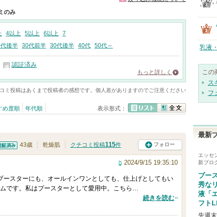
ミのみ
上
4以上
5以上
6以上
7
0代後半
30代前半
30代後半
40代
50代～
乳液
認証済み
この
もっと詳しく
ス
コミ投稿はあくまで投稿者の感想です。個人差がありますのでご注意ください
フ
すめ度順
年代順
表示形式：
リスト
全文
最新
115
フォロー
43歳
乾燥肌
クチコミ投稿
件
証済
エッセ
2024/9/15 19:35:10
新ブロ
ブー
ブースターにも、オールインワンとしても、仕上げとしてもい
秀な
ムです。私はブースターとして愛用中。こちら…
液「
続きを読む
フトL
先週末