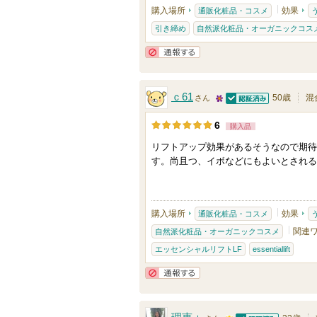
購入場所
効果
通販化粧品・コスメ
ン
引き締め
自然派化粧品・オーガニックコス
バ
ー
通報する
に
お
ｃ61
50歳
混
さん
認証済
気
2
6
購入品
に
5
リフトアップ効果があるそうなので期待
入
人
す。尚且つ、イボなどにもよいとされる
り
以
登
上
録
の
購入場所
効果
通販化粧品・コスメ
さ
メ
関連
自然派化粧品・オーガニックコスメ
れ
ン
エッセンシャルリフトLF
essentiallift
て
バ
い
ー
通報する
ま
に
す
お