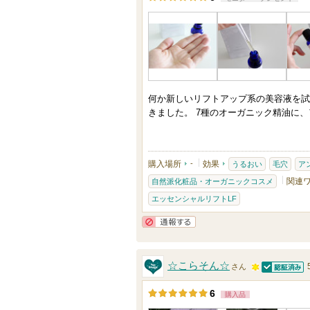
0
登
人
録
以
さ
上
れ
の
て
メ
何か新しいリフトアップ系の美容液を試
い
ン
きました。 7種のオーガニック精油に
ま
バ
す
ー
に
購入場所
-
効果
うるおい
毛穴
ア
お
関連
自然派化粧品・オーガニックコスメ
気
エッセンシャルリフトLF
に
通報する
入
り
☆こらそん☆
さん
登
認証済
1
録
6
購入品
0
さ