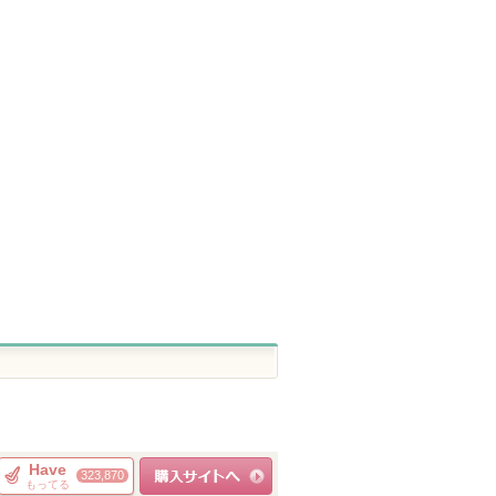
ー
エッセンスインヘアミル
スキンクリア クレンズ
ヴォワールコレ
ク
オイル アロマタイプ リ
ルｎ
フレシングシトラスの香
オルビス
クレ・ド・ポー 
り
ピン
クレ・ド・ポー
アテニア
ショッピン
ボーテからのお
アテニアからの
トへ
ショッピ
知らせがありま
お知らせがあり
グサイトへ
ショッピン
す
ます
グサイト
グサイトへ
Have
323,870
もってる