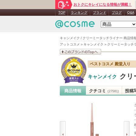
おトクにキレイになる情報が満載！
TOP
ランキング
ブランド
ブログ
Q&A
キャンメイク / クリーミータッチライナー 商品情
アットコスメ
>
キャンメイク
>
クリーミータッチ
このブランドの情報を
ベストコスメ 殿堂入り
見る
クリ
キャンメイク
商品情報
クチコミ
投稿
(27581)
prev
next