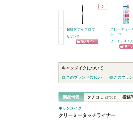
超細芯アイブロウ
スピーディー
ムーバー
セザンヌ
ヒロインメイク
ショッピン
戻
ショッ
グサイトへ
る
グサイ
キャンメイクについて
このブランドのTopへ
このブラン
商品情報
クチコミ
投稿
(27581)
キャンメイク
クリーミータッチライナー