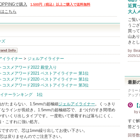
HOPPINGで購入
1,500円（税込）以上ご購入で送料無料
近買
舗はこちら
大人メ
ご覧い
うござい
買って
山あり
ーズ
きとし
by
Bea
2025/12
ャンメイク
アイライナー
>
ジェルアイライナー
andInfo
ストコスメアワード2022 殿堂入り
ストコスメアワード2021 ベストアイライナー 第1位
ストコスメアワード2020 ベストアイライナー 第1位
最新の
ストコスメアワード2019 ベストアイライナー 第3位
クリー
イナーランキング 1位
アップ
がたまらない、1.5mmの超極細
ジェルアイライナー
。くっきり
【
なラインが長続き。1.5mmの超極細芯で、まつげのすき間埋め
by
やすいくり出しタイプです。一度乾いて密着すれば落ちにくく、
すぐ解
脂・こすれに強い処方。
答どう
芯ですので、芯は1mm繰り出してお使い下さい。
回答数
た芯は戻りませんのでご注意下さい。