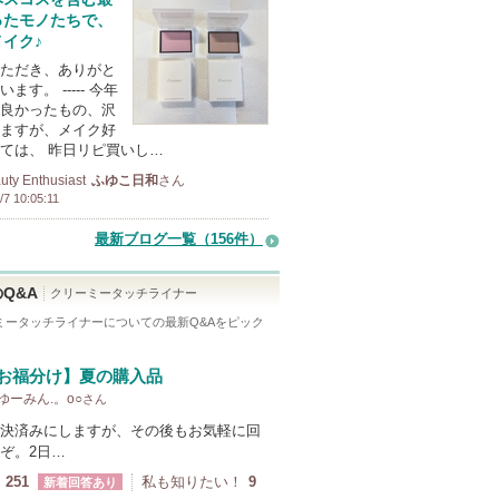
ったモノたちで、
イク♪
ただき、ありがと
ます。 ----- 今年
良かったもの、沢
ますが、メイク好
ては、 昨日リピ買いし…
uty Enthusiast
ふゆこ日和
さん
/7 10:05:11
最新ブログ一覧（156件）
Q&A
クリーミータッチライナー
ミータッチライナー
についての最新Q&Aをピック
！
お福分け】夏の購入品
 ゆーみん.。o○
さん
決済みにしますが、その後もお気軽に回
ぞ。2日…
251
私も知りたい！
9
新着回答あり