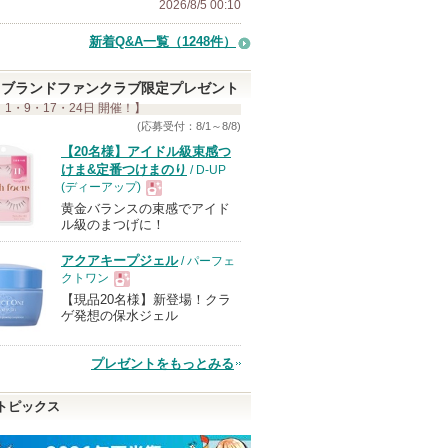
2026/8/5 00:10
新着Q&A一覧（1248件）
ブランドファンクラブ限定プレゼント
 1・9・17・24日 開催！】
(応募受付：8/1～8/8)
【20名様】アイドル級束感つ
けま&定番つけまのり
/ D-UP
(ディーアップ)
黄金バランスの束感でアイド
現
ル級のまつげに！
アクアキープジェル
/ パーフェ
品
クトワン
【現品20名様】新登場！クラ
現
ゲ発想の保水ジェル
品
プレゼントをもっとみる
トピックス