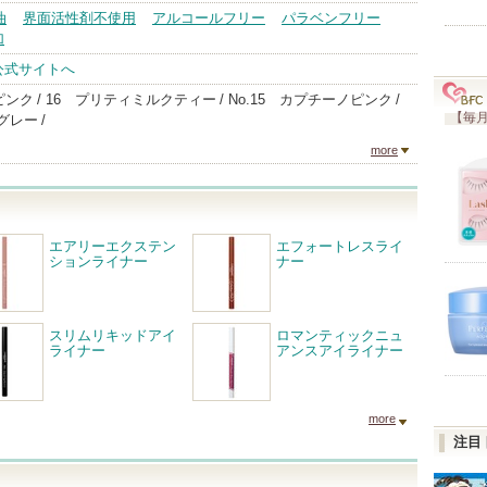
油
界面活性剤不使用
アルコールフリー
パラベンフリー
加
公式サイトへ
ピンク
16 プリティミルクティー
No.15 カプチーノピンク
【毎月
ーグレー
more
エアリーエクステン
エフォートレスライ
ションライナー
ナー
スリムリキッドアイ
ロマンティックニュ
ライナー
アンスアイライナー
more
注目