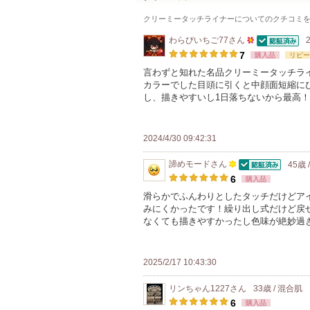
クリーミータッチライナー
についてのクチコミ
わらびいちご77
さん
認証済
50
7
購入品
リピー
人
言わずと知れた名品クリーミータッチラ
カラーでした目頭に引くと中顔面短縮に
以
し、描きやすいし1日落ちないから最高
上
の
メ
2024/4/30 09:42:31
ン
諦めモード
さん
45歳 
バ
認証済
100
6
購入品
ー
人
滑らかでふんわりとしたタッチだけどア
に
みにくかったです！繰り出し式だけど戻
以
お
なくても描きやすかったし色味が絶妙過
上
気
の
に
メ
2025/2/17 10:43:30
入
ン
り
リンちゃん1227
さん
33歳 / 混合肌
バ
登
6
購入品
ー