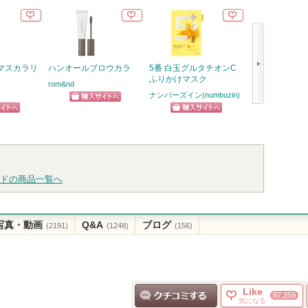
マスカラリ
ハンオールブロウカラ
5番 白玉グルタチオンC
リップモンスタ
ふりかけマスク
rom&nd
ケイト
ナンバーズイン(numbuzin)
ショッピン
ショッ
次
ピン
ショッピン
グサイトへ
グサイ
へ
トへ
グサイトへ
ドの商品一覧へ
写真・動画
Q&A
ブログ
(2191)
(1248)
(156)
Like
87,259
気になる