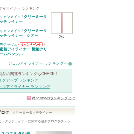
アイライナー ランキング
クリーミータ
キャンメイク
/
ッチライナー
クリーミータ
キャンメイク
/
ッチライナー シアー
2位
デジャヴュ
/
デジャヴュから
密着アイライナー 極細クリ
のお知らせがあ
ームペンシル
ります
ジェルアイライナー ランキングへ
商品の関連ランキングもCHECK！
イクアップ ランキング
ェルアイライナー ランキング
?
@cosmeのランキングとは
ブログ
クリーミータッチライナー
ミータッチライナー
に関する最新ブログをチェッ
ベスコスを含む最