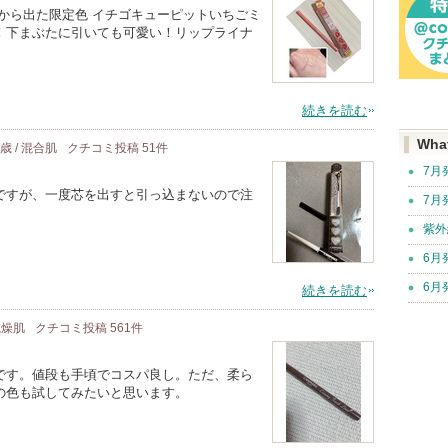
から出た限定色 イチゴキューピットいちごミ
！下まぶたに引いても可愛い！リップライナ
続きを読む
Wha
7歳 / 混合肌
クチコミ投稿
51
件
7月
ですが、一度芯を出すと引っ込まないので注
7月
紫外
6月
6月
続きを読む
 乾燥肌
クチコミ投稿
561
件
です。値段も手頃でコスパ良し。ただ、柔ら
の色も試してみたいと思います。