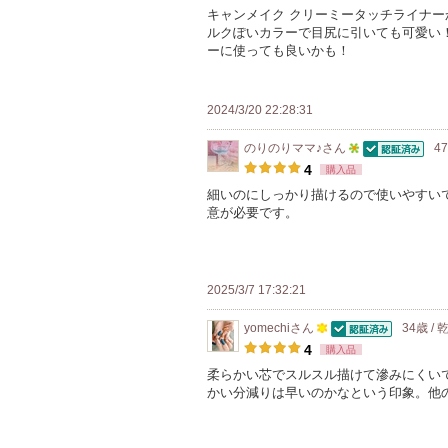
録
キャンメイク クリーミータッチライナー
に
ルクぽいカラーで目尻に引いても可愛い
さ
お
ーに使っても良いかも！
れ
気
て
に
い
2024/3/20 22:28:31
入
ま
り
のりのりママ♪
さん
4
す
認証済
5
登
4
購入品
人
録
細いのにしっかり描けるので使いやすい
意が必要です。
以
さ
上
れ
の
て
メ
い
2025/3/7 17:32:21
ン
ま
yomechi
さん
34歳 /
バ
す
認証済
100
4
購入品
ー
人
柔らかい芯でスルスル描けて滲みにくい
に
かい分減りは早いのかなという印象。他
以
お
上
気
の