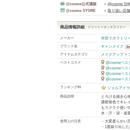
@cosme公式通販
@cosme S
@cosme STORE
取り扱い店
商品情報詳細
クリーミータッチライナー
メーカー
井田ラボラトリ
ブランド名
キャンメイク
キ
アイテムカテゴリ
メイクアップ
>
Br
ベストコスメ
@cosmeベ
@cosmeベ
@cosmeベ
@cosmeベ
ランキングIN
ジェルアイラ
商品説明
とろける描き心地
濃密発色でキレイ
もラクラク使い
水・汗・涙・皮
使用上の注意
・大変柔らかい
・1度繰り出し