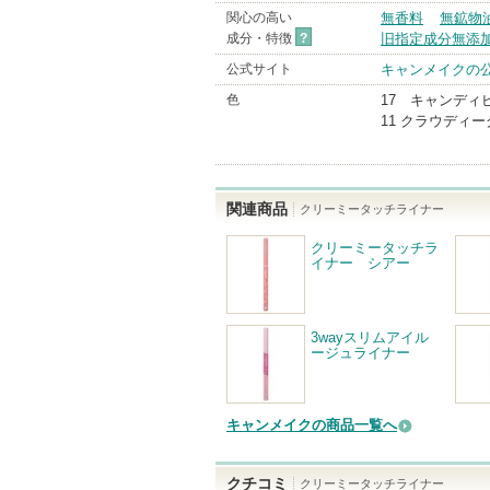
関心の高い
無香料
無鉱物
成分・特徴
?
旧指定成分無添
公式サイト
キャンメイクの
色
17 キャンディ
11 クラウディ
関連商品
クリーミータッチライナー
クリーミータッチラ
イナー シアー
3wayスリムアイル
ージュライナー
キャンメイクの商品一覧へ
クチコミ
クリーミータッチライナー