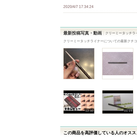
に
メ
2020/4/7 17:34:24
入
ン
り
バ
登
ー
録
最新投稿写真・動画
クリーミータッチラ
に
さ
クリーミータッチライナー
についての最新クチ
お
れ
気
て
に
い
入
ま
り
す
登
録
さ
れ
て
12:30
01:15
い
ま
す
この商品を高評価している人のオススメ