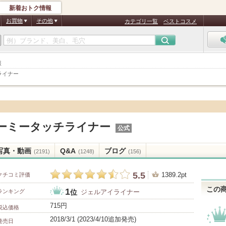
新着おトク情報
お買物
その他
カテゴリ一覧
ベストコスメ
報
ライナー
ーミータッチライナー
公式
写真・動画
Q&A
ブログ
(2191)
(1248)
(156)
5.5
1389.2pt
クチコミ評価
この
1
ランキング
ジェルアイライナー
位
715円
税込価格
2018/3/1 (2023/4/10追加発売)
発売日