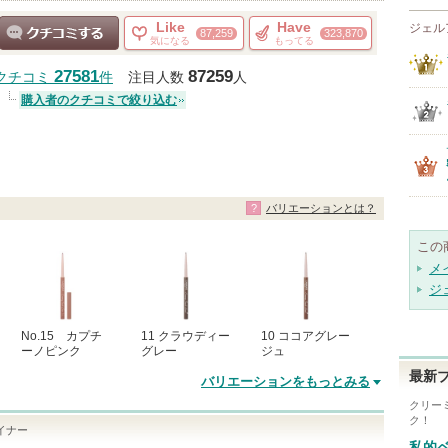
Like
Have
ジェル
87,259
323,870
気になる
もってる
クチコミする
27581
87259
クチコミ
件
注目人数
人
購入者のクチコミで絞り込む
バリエーションとは？
この
メ
ジ
No.15 カプチ
11 クラウディー
10 ココアグレー
ーノピンク
グレー
ジュ
最新
バリエーションをもっとみる
クリー
ク！
イナー
私的