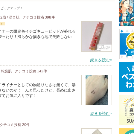
をピックアップ！
22歳 / 混合肌
クチコミ投稿
398
件
ト
イナーの限定色イチゴキューピッドが盛れる
ぴったり！滑らかな描き心地で失敗しない
！
続きを読む
/ 乾燥肌
クチコミ投稿
142
件
イライナーとしての物足りなさは無くて、滲
せないのがうーんと思ったけど、長めに出さ
ぎてお気に入りです！
続きを読む
クチコミ投稿
20
件