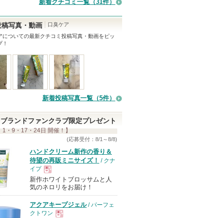
新着クチコミ一覧
（31件）
口臭ケア
投稿写真・動画
ア
についての最新クチコミ投稿写真・動画をピッ
プ！
新着投稿写真一覧（5件）
ブランドファンクラブ限定プレゼント
 1・9・17・24日 開催！】
(応募受付：8/1～8/8)
ハンドクリーム新作の香り＆
待望の再販ミニサイズ！
/ クナ
イプ
新作ホワイトブロッサムと人
現
気のネロリをお届け！
アクアキープジェル
/ パーフェ
品
クトワン