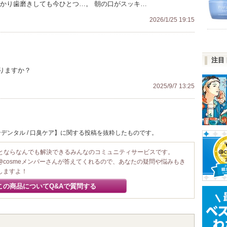
っかり歯磨きしても今ひとつ…。 朝の口がスッキ…
2026/1/25 19:15
注目
りますか？
2025/9/7 13:25
デンタル / 口臭ケア】に関する投稿を抜粋したものです。
ことならなんでも解決できるみんなのコミュニティサービスです。
@cosmeメンバーさんが答えてくれるので、あなたの疑問や悩みもき
しますよ！
この商品についてQ&Aで質問する