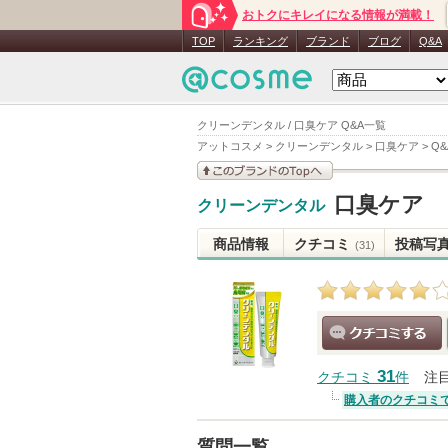
おトクにキレイになる情報が満載！
TOP
ランキング
ブランド
ブログ
Q&A
クリーンデンタル / 口臭ケア Q&A一覧
アットコスメ
>
クリーンデンタル
>
口臭ケア
>
Q
このブランドの情報を
口臭ケア
クリーンデンタル
見る
商品情報
クチコミ
投稿写
(31)
クチコミする
31
クチコミ
件
注
購入者のクチコミ
質問一覧