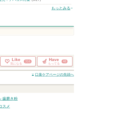
もっとみる
Like
Have
316
48
気になる
もってる
口臭ケア
ページの先頭へ
 歯磨き粉
コスメ