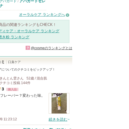
アパガードセレ
アパガード
/
ナ
オーラルケア ランキングへ
商品の関連ランキングもCHECK！
ディケア・オーラルケア ランキング
磨き粉 ランキング
?
@cosmeのランキングとは
コミ
口臭ケア
ア
についてのクチコミをピックアップ！
きんとん雲
さん
52歳 / 混合肌
クチコミ投稿
144
件
3
購入品
フレーバー？変わった味。
/8 11:23:12
続きを読む