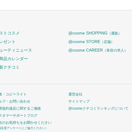
ストコスメ
@cosme SHOPPING
（通販）
レゼント
@cosme STORE
（店舗）
ューティニュース
@cosme CAREER
（美容の求人）
商品カレンダー
新クチコミ
責・コピーライト
運営会社
ルプ・お問い合わせ
サイトマップ
用規約違反に関するご連絡
@cosmeクチコミランキングについて
スタマーサポートブログ
在のお気持ちをお聞かせください
満足度アンケートにご協力ください）