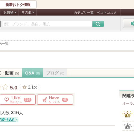
新着おトク情報
お買物
その他
カテゴリ一覧
ベストコスメ
&A一覧
真・動画
Q&A
ブログ
(5)
(8)
(0)
5.0
2.1pt
関連
Like
Have
316
48
気になる
もってる
オーラ
316
目人数
人
で絞り込む