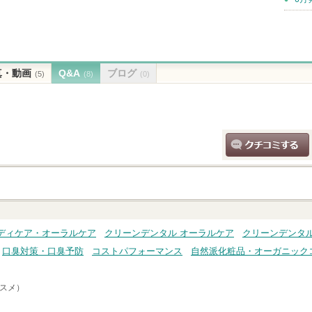
真・動画
Q&A
ブログ
(5)
(8)
(0)
クチコミする
ディケア・オーラルケア
クリーンデンタル オーラルケア
クリーンデンタル
口臭対策・口臭予防
コストパフォーマンス
自然派化粧品・オーガニック
コスメ）