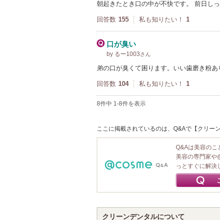
朝起きたとき口の中が不快です。 前日し
回答数
155
私も知りたい！
1
口が臭い
by るー1003
さん
弟の口が臭くて困ります。いい歯磨き粉あ
回答数
104
私も知りたい！
1
8件中 1-8件を表示
ここに掲載されているのは、Q&Aで【クリーン
Q&Aは美容の
美容の専門家や
っとすぐに解決
クリーンデンタルについて