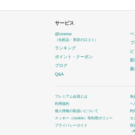
サービス
@cosme
ベ
（化粧品・美容の口コミ）
プ
ランキング
ビ
ポイント・クーポン
新
ブログ
最
Q&A
プレミアム会員とは
免
利用規約
ヘ
個人情報の取扱いについて
利
クッキー（cookie）等利用ポリシー
カ
プライバシーガイド
現
（