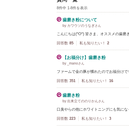
8件中 1-8件を表示
歯磨き粉について
by カワウソのうなぎ
さん
こんにちは(^O^) 皆さま、オススメの歯
回答数
85
私も知りたい！
2
【お福分け】歯磨き粉
by _mano
さん
ファームで金の豚が獲れたのでお福分けで
回答数
351
私も知りたい！
16
歯磨き粉
by 出来立てののりかん
さん
口臭やらの他にホワイトニングにも気にな
回答数
223
私も知りたい！
3