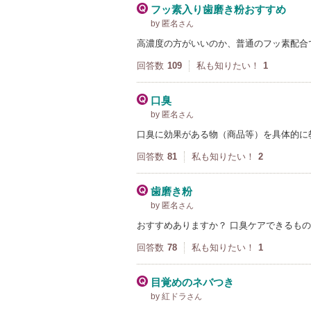
フッ素入り歯磨き粉おすすめ
by 匿名
さん
高濃度の方がいいのか、普通のフッ素配合
回答数
109
私も知りたい！
1
口臭
by 匿名
さん
口臭に効果がある物（商品等）を具体的に
回答数
81
私も知りたい！
2
歯磨き粉
by 匿名
さん
おすすめありますか？ 口臭ケアできるも
回答数
78
私も知りたい！
1
目覚めのネバつき
by 紅ドラ
さん