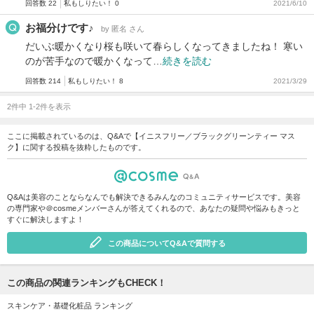
回答数 22
私もしりたい！ 0
2021/6/10
お福分けです♪
by 匿名 さん
だいぶ暖かくなり桜も咲いて春らしくなってきましたね！ 寒い
のが苦手なので暖かくなって…
続きを読む
回答数 214
私もしりたい！ 8
2021/3/29
2件中 1-2件を表示
ここに掲載されているのは、Q&Aで【イニスフリー／ブラックグリーンティー マス
ク】に関する投稿を抜粋したものです。
Q&Aは美容のことならなんでも解決できるみんなのコミュニティサービスです。美容
の専門家や＠cosmeメンバーさんが答えてくれるので、あなたの疑問や悩みもきっと
すぐに解決しますよ！
この商品についてQ&Aで質問する
この商品の関連ランキングもCHECK！
スキンケア・基礎化粧品 ランキング