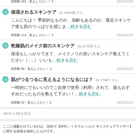
回答数 181
私もしりたい！ 5
2023/12/26
保湿されるスキンケア
by maya姉 さん
こんにちは！ 季節的なものか、加齢もあるのか、最近スキンケ
ア後も肌のつっぱりを感じま…
続きを読む
回答数 114
私もしりたい！ 5
2023/12/25
乾燥肌のメイク前のスキンケア
by ai.7536 さん
保湿もしっかりできて、メイクノリの良いスキンケア教えてく
ださい（ ; ; ） いいも…
続きを読む
回答数 86
私もしりたい！ 3
2023/12/12
肌がつるつるに見えるようになるには？
by ×*nia*× さん
一時的にでもいいのでご自身で使用（利用）されて、最もおす
すめだったものを教えて下さい！…
続きを読む
回答数 52
私もしりたい！ 2
2023/12/11
4件中 1-4件を表示
ここに掲載されているのは、Q&Aで【DHC／ミネラル シルク モイスチュアライザー】
に関する投稿を抜粋したものです。