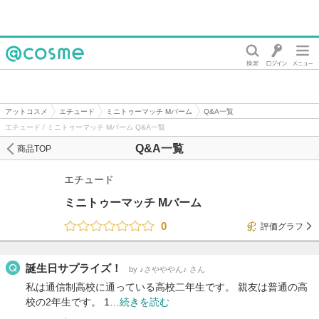
@cosme
アットコスメ
エチュード
ミニトゥーマッチ Mバーム
Q&A一覧
エチュード / ミニトゥーマッチ Mバーム Q&A一覧
Q&A一覧
商品TOP
エチュード
ミニトゥーマッチ Mバーム
0
評価グラフ
誕生日サプライズ！
by ♪さやややん♪ さん
私は通信制高校に通っている高校二年生です。 親友は普通の高
校の2年生です。 1…
続きを読む