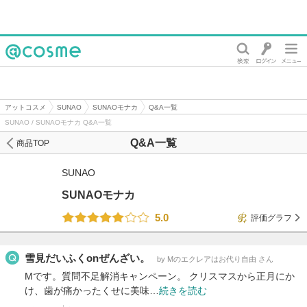
@cosme
アットコスメ
SUNAO
SUNAOモナカ
Q&A一覧
SUNAO / SUNAOモナカ Q&A一覧
Q&A一覧
商品TOP
SUNAO
SUNAOモナカ
5.0
評価グラフ
雪見だいふくonぜんざい。
by Mのエクレアはお代り自由 さん
Mです。質問不足解消キャンペーン。 クリスマスから正月にか
け、歯が痛かったくせに美味…
続きを読む