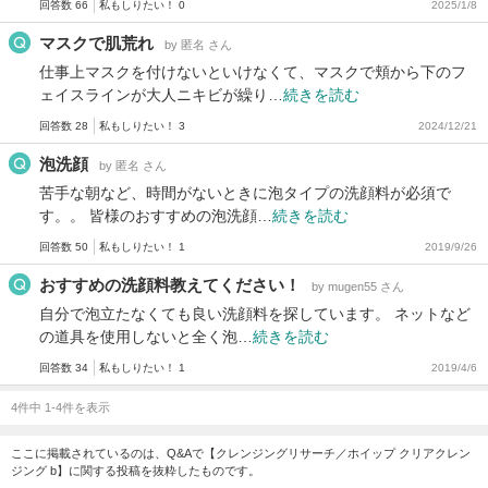
回答数 66
私もしりたい！ 0
2025/1/8
マスクで肌荒れ
by 匿名 さん
仕事上マスクを付けないといけなくて、マスクで頬から下のフ
ェイスラインが大人ニキビが繰り…
続きを読む
回答数 28
私もしりたい！ 3
2024/12/21
泡洗顔
by 匿名 さん
苦手な朝など、時間がないときに泡タイプの洗顔料が必須で
す。。 皆様のおすすめの泡洗顔…
続きを読む
回答数 50
私もしりたい！ 1
2019/9/26
おすすめの洗顔料教えてください！
by mugen55 さん
自分で泡立たなくても良い洗顔料を探しています。 ネットなど
の道具を使用しないと全く泡…
続きを読む
回答数 34
私もしりたい！ 1
2019/4/6
4件中 1-4件を表示
ここに掲載されているのは、Q&Aで【クレンジングリサーチ／ホイップ クリアクレン
ジング b】に関する投稿を抜粋したものです。