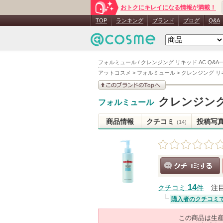
おトクにキレイになる情報が満載！
TOP
ランキング
ブランド
ブログ
Q&A
フォルミュール / クレンジング リキッド AC Q&A
アットコスメ
>
フォルミュール
>
クレンジング リ
このブランドの情報を
クレンジング
フォルミュール
見る
商品情報
クチコミ
投稿写
(14)
クチコミする
14
クチコミ
件
注
購入者のクチコミ
この商品は生