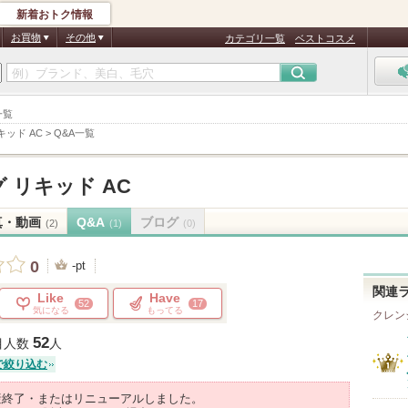
新着おトク情報
お買物
その他
カテゴリ一覧
ベストコスメ
一覧
キッド AC
>
Q&A一覧
 リキッド AC
真・動画
Q&A
ブログ
(2)
(1)
(0)
0
-pt
関連
Like
Have
52
17
気になる
もってる
クレン
52
目人数
人
で絞り込む
産終了・またはリニューアルしました。