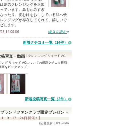
の
は別のクレンジングを追加
っています。鼻をかみすぎ
メ
なったり、皮むけをおこしている肌へ優
ン
レンジングが存在してくれて、嬉しいで
バ
ピします。
ー
/23 14:09:06
続きを読む
に
新着クチコミ一覧
（14件）
お
気
クレンジング リキッド AC
投稿写真・動画
に
ング リキッド AC
についての最新クチコミ投稿
入
動画をピックアップ！
り
登
録
さ
新着投稿写真一覧（2件）
れ
て
ブランドファンクラブ限定プレゼント
い
 1・9・17・24日 開催！】
ま
(応募受付：8/1～8/8)
す