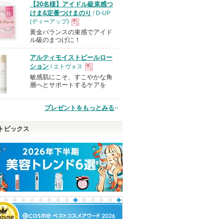
【20名様】アイドル級束感つ
けま&定番つけまのり
/ D-UP
(ディーアップ)
黄金バランスの束感でアイド
現
ル級のまつげに！
アルティモイストピールロー
品
ション
/ エトヴォス
敏感肌にこそ、すこやかな角
現
層へとサポートするケアを
品
プレゼントをもっとみる
トピックス