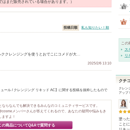
ではまだ販売されている場合があります。）
投稿日順
私も知りたい！順
この
ス
ミルククレンジングを使うとおでこにコメドが大…
リ
2025/2/6 13:10
クチ
クレンジ
ール / クレンジング リキッド AC】に関する投稿を抜粋したもので
アップ
ことならなんでも解決できるみんなのコミュニティサービスです。
@cosmeメンバーさんが答えてくれるので、あなたの疑問や悩みもき
しますよ！
塗った
ことに
この商品についてQ&Aで質問する
リキッ