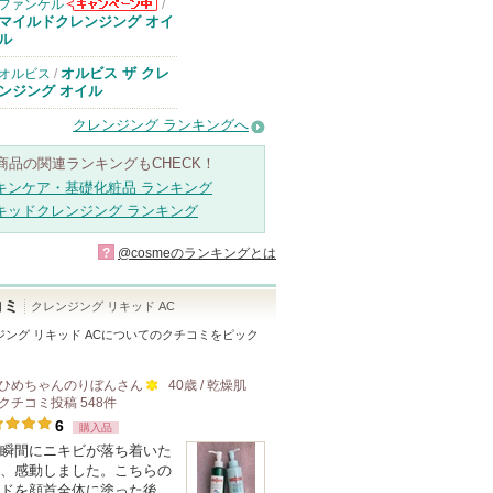
ファンケル
/
ファンケルから
マイルドクレンジング オイ
のお知らせがあ
ル
ります
オルビス ザ クレ
オルビス
/
ンジング オイル
クレンジング ランキングへ
商品の関連ランキングもCHECK！
キンケア・基礎化粧品 ランキング
キッドクレンジング ランキング
?
@cosmeのランキングとは
コミ
クレンジング リキッド AC
ング リキッド AC
についてのクチコミをピック
！
ひめちゃんのりぼん
さん
40歳 / 乾燥肌
クチコミ投稿
548
件
100
6
購入品
人
瞬間にニキビが落ち着いた
以
、感動しました。こちらの
上
ドを顔首全体に塗った後、