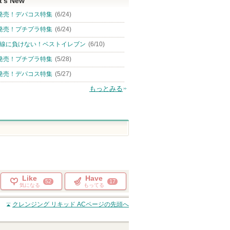
t's New
発売！デパコス特集
(6/24)
発売！プチプラ特集
(6/24)
線に負けない！ベストイレブン
(6/10)
発売！プチプラ特集
(5/28)
発売！デパコス特集
(5/27)
もっとみる
Like
Have
52
17
気になる
もってる
クレンジング リキッド AC
ページの先頭へ