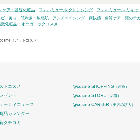
ンケア・基礎化粧品
フォルミュール クレンジング
フォルミュール リキッ
キビ
美白
低刺激・敏感肌
アンチエイジング
爽快感
角質ケア
顔のテ
然派化粧品・オーガニックコスメ
cosme（アットコスメ）
ストコスメ
@cosme SHOPPING
（通販）
レゼント
@cosme STORE
（店舗）
ューティニュース
@cosme CAREER
（美容の求人）
商品カレンダー
新クチコミ