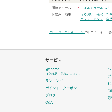
関連アイテム
フォルミュール スキ
お悩み・効果
うるおい
毛穴
ニ
パフォーマンス
自
クレンジング リキッド AC
の口コミサイト -
@
サービス
@cosme
ベ
（化粧品・美容の口コミ）
プ
ランキング
ビ
ポイント・クーポン
新
ブログ
最
Q&A