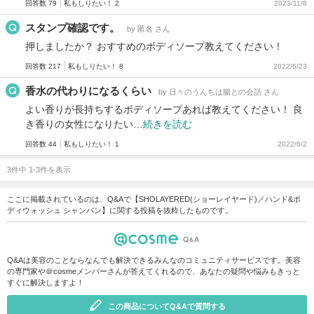
回答数 79
私もしりたい！ 2
2023/11/8
スタンプ確認です。
by 匿名 さん
押しましたか？ おすすめのボディソープ教えてください！
回答数 217
私もしりたい！ 8
2022/6/23
香水の代わりになるくらい
by 日々のうんちは腸との会話 さん
よい香りが長持ちするボディソープあれば教えてください！ 良
き香りの女性になりたい…
続きを読む
回答数 44
私もしりたい！ 1
2022/6/2
3件中 1-3件を表示
ここに掲載されているのは、Q&Aで【SHOLAYERED(ショーレイヤード)／ハンド&ボ
ディウォッシュ シャンパン】に関する投稿を抜粋したものです。
Q&Aは美容のことならなんでも解決できるみんなのコミュニティサービスです。美容
の専門家や＠cosmeメンバーさんが答えてくれるので、あなたの疑問や悩みもきっと
すぐに解決しますよ！
この商品についてQ&Aで質問する