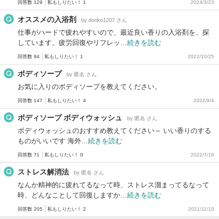
回答数 129
私もしりたい！ 1
2024/3/23
オススメの入浴剤
by doriko1207 さん
仕事がハードで疲れやすいので、最近良い香りの入浴剤を、探
しています。疲労回復やリフレッ…
続きを読む
回答数 94
私もしりたい！ 1
2022/10/25
ボディソープ
by 匿名 さん
お気に入りのボディソープを教えてください。
回答数 147
私もしりたい！ 4
2022/9/4
ボディソープ ボディウォッシュ
by 匿名 さん
ボディウォッシュのおすすめ教えてください～ いい香りのする
ものがいいです 海外…
続きを読む
回答数 71
私もしりたい！ 0
2022/7/16
ストレス解消法
by 匿名 さん
なんか精神的に疲れてるなって時、ストレス溜まってるなって
時、どんなことして回復しますか…
続きを読む
回答数 205
私もしりたい！ 2
2021/11/10