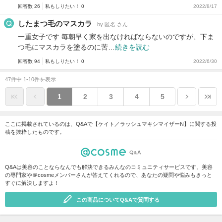
回答数 26
私もしりたい！ 0
2022/8/17
したまつ毛のマスカラ
by 匿名 さん
一重女子です 毎朝早く家を出なければならないのですが、下ま
つ毛にマスカラを塗るのに苦…
続きを読む
回答数 94
私もしりたい！ 0
2022/6/30
47件中 1-10件を表示
1
2
3
4
5
ここに掲載されているのは、Q&Aで【ケイト／ラッシュマキシマイザーN】に関する投
稿を抜粋したものです。
Q&Aは美容のことならなんでも解決できるみんなのコミュニティサービスです。美容
の専門家や＠cosmeメンバーさんが答えてくれるので、あなたの疑問や悩みもきっと
すぐに解決しますよ！
この商品についてQ&Aで質問する