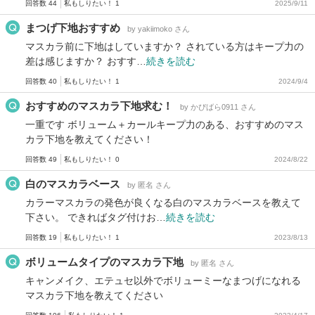
回答数 44
私もしりたい！ 1
2025/9/11
まつげ下地おすすめ
by yakiimoko さん
マスカラ前に下地はしていますか？ されている方はキープ力の
差は感じますか？ おすす…
続きを読む
回答数 40
私もしりたい！ 1
2024/9/4
おすすめのマスカラ下地求む！
by かぴばら0911 さん
一重です ボリューム＋カールキープ力のある、おすすめのマス
カラ下地を教えてください！
回答数 49
私もしりたい！ 0
2024/8/22
白のマスカラベース
by 匿名 さん
カラーマスカラの発色が良くなる白のマスカラベースを教えて
下さい。 できればタグ付けお…
続きを読む
回答数 19
私もしりたい！ 1
2023/8/13
ボリュームタイプのマスカラ下地
by 匿名 さん
キャンメイク、エテュセ以外でボリューミーなまつげになれる
マスカラ下地を教えてください