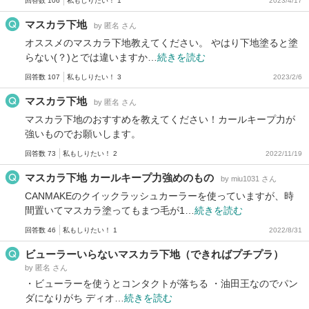
回答数 106
私もしりたい！ 1
2023/4/17
マスカラ下地
by 匿名 さん
オススメのマスカラ下地教えてください。 やはり下地塗ると塗
らない(？)とでは違いますか…
続きを読む
回答数 107
私もしりたい！ 3
2023/2/6
マスカラ下地
by 匿名 さん
マスカラ下地のおすすめを教えてください！カールキープ力が
強いものでお願いします。
回答数 73
私もしりたい！ 2
2022/11/19
マスカラ下地 カールキープ力強めのもの
by miu1031 さん
CANMAKEのクイックラッシュカーラーを使っていますが、時
間置いてマスカラ塗ってもまつ毛が1…
続きを読む
回答数 46
私もしりたい！ 1
2022/8/31
ビューラーいらないマスカラ下地（できればプチプラ）
by 匿名 さん
・ビューラーを使うとコンタクトが落ちる ・油田王なのでパン
ダになりがち ディオ…
続きを読む