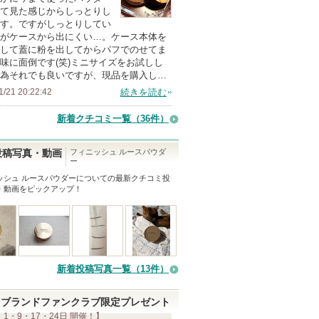
の
て見た感じからしっとりし
す。ですがしっとりしてい
メ
がケースから出にくい…。ケース本体を
ン
して蓋に粉を出してからパフでのせてま
バ
味に面倒です(笑)ミニサイズをお試しし
為それでも良いですが、現品を購入し…
ー
1/21 20:22:42
続きを読む
に
お
新着クチコミ一覧
（36件）
気
に
フィニッシュ ルースパウダ
投稿写真・動画
ー
入
ッシュ ルースパウダー
についての最新クチコミ投
り
・動画をピックアップ！
登
録
さ
れ
て
新着投稿写真一覧（13件）
い
ま
ブランドファンクラブ限定プレゼント
 1・9・17・24日 開催！】
す