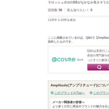
ラロッシュポゼのBBがなかなか良さそう
回答数
58
私も知りたい！
0
11件中 1-10件を表示
ここに掲載されているのは、Q&Aで【Amplit
抜粋したものです。
Q&Aは美容の
美容の専門家や
っとすぐに解決
Amplitude(アンプリチュード)につい
このブランドのTopへ
このブラン
メーカー関係者の皆様へ
より多くの方に商品やブランドの魅力を伝