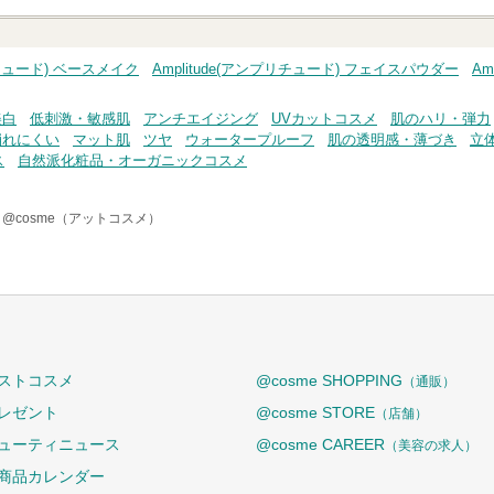
ク
リチュード) ベースメイク
Amplitude(アンプリチュード) フェイスパウダー
Am
美白
低刺激・敏感肌
アンチエイジング
UVカットコスメ
肌のハリ・弾力
崩れにくい
マット肌
ツヤ
ウォータープルーフ
肌の透明感・薄づき
立
ス
自然派化粧品・オーガニックコスメ
-
@cosme（アットコスメ）
ストコスメ
@cosme SHOPPING
（通販）
レゼント
@cosme STORE
（店舗）
ューティニュース
@cosme CAREER
（美容の求人）
商品カレンダー