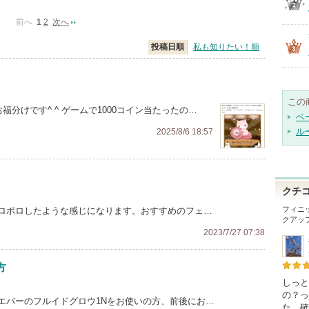
前へ
1
2
次へ
投稿日順
私も知りたい！順
この
福分けです^ ^ ゲームで1000コイン当たったの…
ベ
ル
2025/8/6 18:57
クチ
フィニ
ロポロしたような感じになります。おすすめのフェ…
クアッ
2023/7/27 07:38
方
しっと
の？っ
エバーのフルイドグロウ1Nをお使いの方、前後にお…
た。確