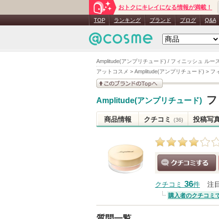
おトクにキレイになる情報が満載！
TOP
ランキング
ブランド
ブログ
Q&A
Amplitude(アンプリチュード) / フィニッシュ ル
アットコスメ
>
Amplitude(アンプリチュード)
>
フ
このブランドの情報を
フ
Amplitude(アンプリチュード)
見る
商品情報
クチコミ
投稿写
(36)
クチコミする
36
クチコミ
件
注
購入者のクチコミ
質問一覧