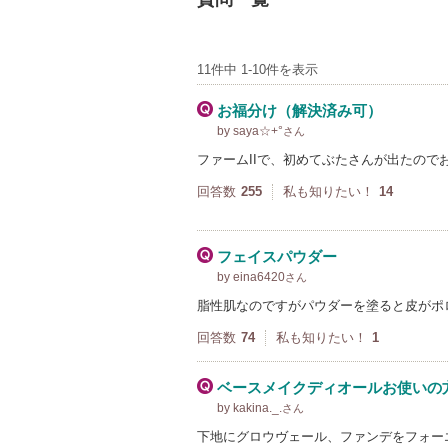
11件中 1-10件を表示
お福分け（解決済み可）
by saya☆+°
さん
ファームIIで、初めてぶたさんが出たのでお
回答数
255
私も知りたい！
14
フェイスパウダー
by eina6420
さん
脂性肌なのですがパウダーを塗ると皮がポ
回答数
74
私も知りたい！
1
ベースメイクディオールお使いの
by kakina._.
さん
下地にグロウヴェール、ファンデをフォー