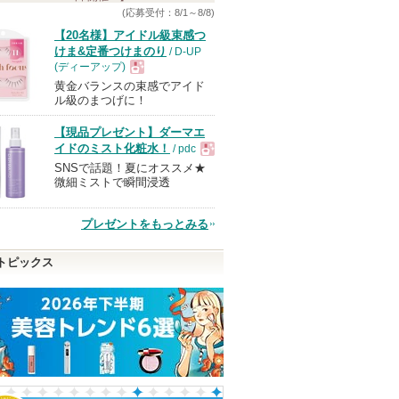
(応募受付：8/1～8/8)
【20名様】アイドル級束感つ
けま&定番つけまのり
/ D-UP
(ディーアップ)
黄金バランスの束感でアイド
現
ル級のまつげに！
【現品プレゼント】ダーマエ
品
イドのミスト化粧水！
/ pdc
SNSで話題！夏にオススメ★
現
微細ミストで瞬間浸透
品
プレゼントをもっとみる
トピックス