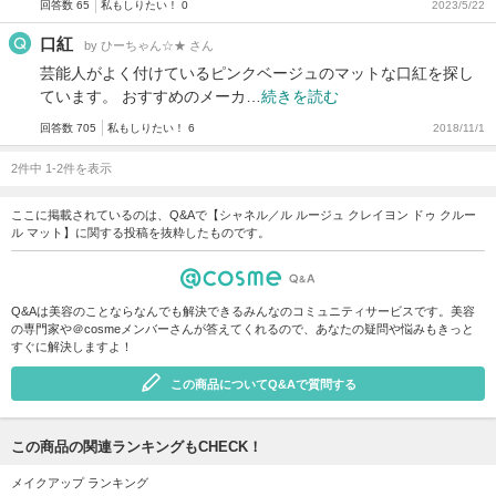
回答数 65
私もしりたい！ 0
2023/5/22
口紅
by ひーちゃん☆★ さん
芸能人がよく付けているピンクベージュのマットな口紅を探し
ています。 おすすめのメーカ…
続きを読む
回答数 705
私もしりたい！ 6
2018/11/1
2件中 1-2件を表示
ここに掲載されているのは、Q&Aで【シャネル／ル ルージュ クレイヨン ドゥ クルー
ル マット】に関する投稿を抜粋したものです。
Q&Aは美容のことならなんでも解決できるみんなのコミュニティサービスです。美容
の専門家や＠cosmeメンバーさんが答えてくれるので、あなたの疑問や悩みもきっと
すぐに解決しますよ！
この商品についてQ&Aで質問する
この商品の関連ランキングもCHECK！
メイクアップ ランキング