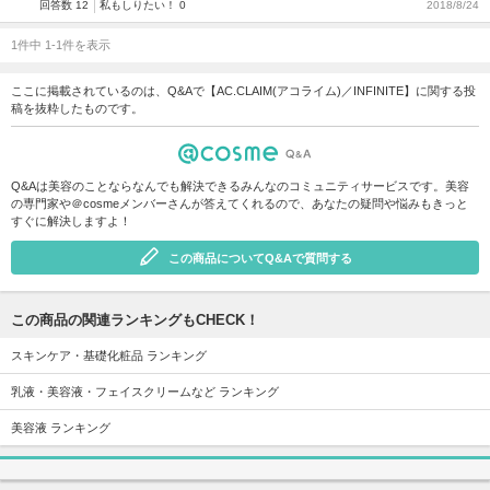
回答数 12
私もしりたい！ 0
2018/8/24
1件中 1-1件を表示
ここに掲載されているのは、Q&Aで【AC.CLAIM(アコライム)／INFINITE】に関する投
稿を抜粋したものです。
Q&Aは美容のことならなんでも解決できるみんなのコミュニティサービスです。美容
の専門家や＠cosmeメンバーさんが答えてくれるので、あなたの疑問や悩みもきっと
すぐに解決しますよ！
この商品についてQ&Aで質問する
この商品の関連ランキングもCHECK！
スキンケア・基礎化粧品 ランキング
乳液・美容液・フェイスクリームなど ランキング
美容液 ランキング