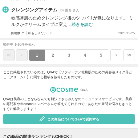
クレンジングアイテム
by 匿名 さん
敏感薄肌のためクレンジング後のツッパリが気になります。 ミ
ルクかクリームタイプに変え…
続きを読む
回答数 71
私もしりたい！ 0
2025/12/25
65件中 1-10件を表示
1
2
3
4
5
ここに掲載されているのは、Q&Aで【ソフィーナ／乾燥肌のための美容液メイク落と
し〈クリーム〉】に関する投稿を抜粋したものです。
Q&Aは美容のことならなんでも解決できるみんなのコミュニティサービスです。美容
の専門家や＠cosmeメンバーさんが答えてくれるので、あなたの疑問や悩みもきっと
すぐに解決しますよ！
この商品についてQ&Aで質問する
この商品の関連ランキングもCHECK！