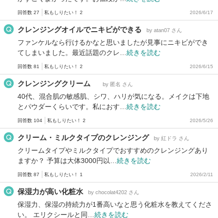
回答数 27
私もしりたい！ 2
2026/6/17
クレンジングオイルでニキビができる
by atan07 さん
ファンケルなら行けるかなと思いましたが見事にニキビができ
てしまいました。最近話題のクレ…
続きを読む
回答数 81
私もしりたい！ 2
2026/6/15
クレンジングクリーム
by 匿名 さん
40代、混合肌の敏感肌、シワ、ハリが気になる。メイクは下地
とパウダーくらいです。私におす…
続きを読む
回答数 104
私もしりたい！ 2
2026/5/26
クリーム・ミルクタイプのクレンジング
by 紅ドラ さん
クリームタイプやミルクタイプでおすすめのクレンジングあり
ますか？ 予算は大体3000円以…
続きを読む
回答数 87
私もしりたい！ 1
2026/2/11
保湿力が高い化粧水
by chocolat4202 さん
保湿力、保湿の持続力が1番高いなと思う化粧水を教えてくださ
い。 エリクシールと同…
続きを読む