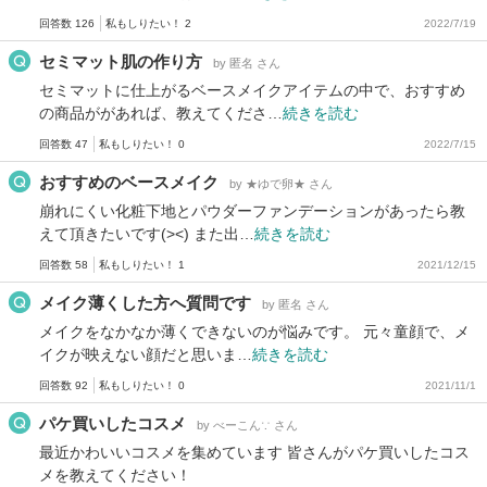
回答数 126
私もしりたい！ 2
2022/7/19
セミマット肌の作り方
by 匿名 さん
セミマットに仕上がるベースメイクアイテムの中で、おすすめ
の商品ががあれば、教えてくださ…
続きを読む
回答数 47
私もしりたい！ 0
2022/7/15
おすすめのベースメイク
by ★ゆで卵★ さん
崩れにくい化粧下地とパウダーファンデーションがあったら教
えて頂きたいです(><) また出…
続きを読む
回答数 58
私もしりたい！ 1
2021/12/15
メイク薄くした方へ質問です
by 匿名 さん
メイクをなかなか薄くできないのが悩みです。 元々童顔で、メ
イクが映えない顔だと思いま…
続きを読む
回答数 92
私もしりたい！ 0
2021/11/1
パケ買いしたコスメ
by べーこん∵ さん
最近かわいいコスメを集めています 皆さんがパケ買いしたコス
メを教えてください！