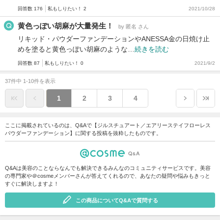
回答数 176
私もしりたい！ 2
2021/10/28
黄色っぽい胡麻が大量発生！
by 匿名 さん
リキッド・パウダーファンデーションやANESSA金の日焼け止
めを塗ると黄色っぽい胡麻のような…
続きを読む
回答数 87
私もしりたい！ 0
2021/9/2
37件中 1-10件を表示
1
2
3
4
ここに掲載されているのは、Q&Aで【ジルスチュアート／エアリーステイフローレス
パウダーファンデーション】に関する投稿を抜粋したものです。
Q&Aは美容のことならなんでも解決できるみんなのコミュニティサービスです。美容
の専門家や＠cosmeメンバーさんが答えてくれるので、あなたの疑問や悩みもきっと
すぐに解決しますよ！
この商品についてQ&Aで質問する