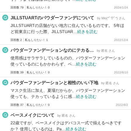
回答数 79
私もしりたい！ 0
2024/1/24
JILLSTUARTのパウダーファンデについて
by Mio(*ﾟ▽ﾟ*) さん
JILLSTUARTの店舗がない地方に住んでいるものです。 5年ほ
ど前東京に行った際、JILLSTUAR…
続きを読む
回答数 2
私もしりたい！ 1
2022/12/4
パウダーファンデーションなのにテカる…
by 匿名 さん
使用感はサラサラしているものの、パウダーファンデーション
使っているのにもかかわらず、ベ…
続きを読む
回答数 39
私もしりたい！ 0
2022/8/10
パウダーファンデーションと相性のいい下地
by 匿名 さん
マスク生活に加え、夏場だからか、パウダーファンデーション
使っても、テカっているように感…
続きを読む
回答数 37
私もしりたい！ 0
2022/8/2
ベースメイクについて
by 匿名 さん
22歳ですが、ベースメイクはデパコス一式で揃えるべきです
か？ 使用しているのは、Pa…
続きを読む