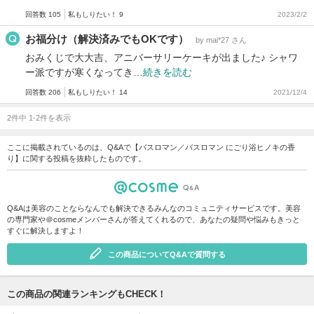
回答数 105
私もしりたい！ 9
2023/2/2
お福分け（解決済みでもOKです）
by mai*27 さん
おみくじで大大吉、アニバーサリーケーキが出ました♪ シャワ
ー派ですが寒くなってき…
続きを読む
回答数 206
私もしりたい！ 14
2021/12/4
2件中 1-2件を表示
ここに掲載されているのは、Q&Aで【バスロマン／バスロマン にごり浴ヒノキの香
り】に関する投稿を抜粋したものです。
Q&Aは美容のことならなんでも解決できるみんなのコミュニティサービスです。美容
の専門家や＠cosmeメンバーさんが答えてくれるので、あなたの疑問や悩みもきっと
すぐに解決しますよ！
この商品についてQ&Aで質問する
この商品の関連ランキングもCHECK！