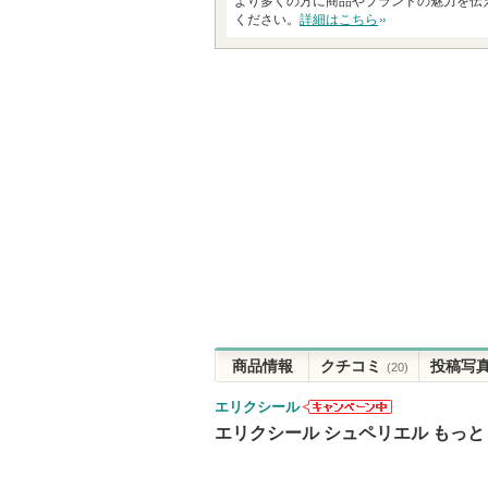
より多くの方に商品やブランドの魅力を伝
ください。
詳細はこちら
商品情報
クチコミ
投稿写
(20)
エリクシール
エリクシール
エリクシール シュペリエル もっ
からのお知ら
せがあります