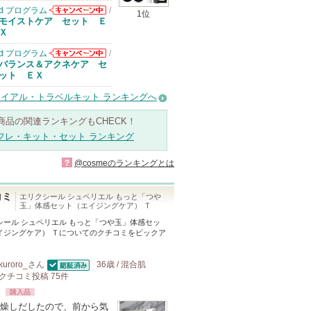
d プログラム
/
1位
d プログラムか
モイストケア セット Ｅ
らのお知らせが
Ｘ
あります
d プログラム
/
d プログラムか
バランス＆アクネケア セ
らのお知らせが
ット ＥＸ
あります
ライアル・トラベルキット ランキングへ
商品の関連ランキングもCHECK！
フレ・キット・セット ランキング
?
@cosmeのランキングとは
コミ
エリクシール シュペリエル もっと「つや
玉」体感セット（エイジングケア） Ｔ
シール シュペリエル もっと「つや玉」体感セッ
イジングケア） Ｔ
についてのクチコミをピックア
kuroro_
さん
36歳 / 混合肌
認証済
クチコミ投稿
75
件
購入品
燥しだしたので、前から気