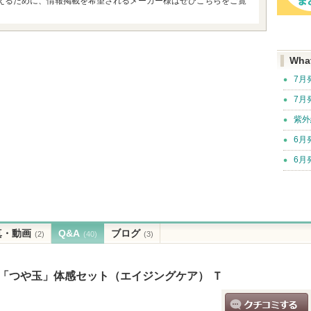
えるために、情報掲載を希望されるメーカー様はぜひこちらをご覧
Wha
7月
7月
紫外
6月
6月
真・動画
Q&A
ブログ
(2)
(40)
(3)
と「つや玉」体感セット（エイジングケア） Ｔ