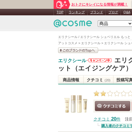
おトクにキレイになる情報が満載！
TOP
ランキング
ブランド
ブログ
Q&A
エリクシール / エリクシール シュペリエル もっ
アットコスメ
>
エリクシール
>
エリクシール シュ
このブランドの情報を
エリ
エリクシール
見る
エリクシー
ット（エイジングケア）
ルからのお
知らせがあ
商品情報
クチコミ
投稿写
(20)
ります
クチコミする
20
クチコミ
件
注
購入者のクチコミ