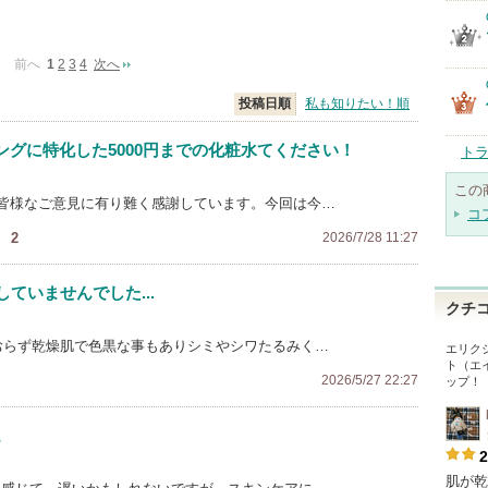
前へ
1
2
3
4
次へ
投稿日順
私も知りたい！順
グに特化した5000円までの化粧水てください！
ト
この
皆様なご意見に有り難く感謝しています。今回は今…
コ
！
2
2026/7/28 11:27
ていませんでした...
クチ
おらず乾燥肌で色黒な事もありシミやシワたるみく…
エリク
ト（エ
2026/5/27 22:27
ップ！
。
2
肌が乾