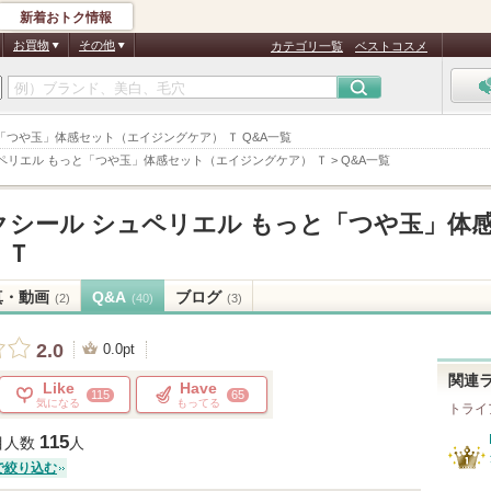
新着おトク情報
お買物
その他
カテゴリ一覧
ベストコスメ
と「つや玉」体感セット（エイジングケア） Ｔ Q&A一覧
ペリエル もっと「つや玉」体感セット（エイジングケア） Ｔ
>
Q&A一覧
クシール シュペリエル もっと「つや玉」体
 Ｔ
真・動画
Q&A
ブログ
(2)
(40)
(3)
2.0
0.0pt
関連
Like
Have
115
65
気になる
もってる
トライ
115
目人数
人
で絞り込む