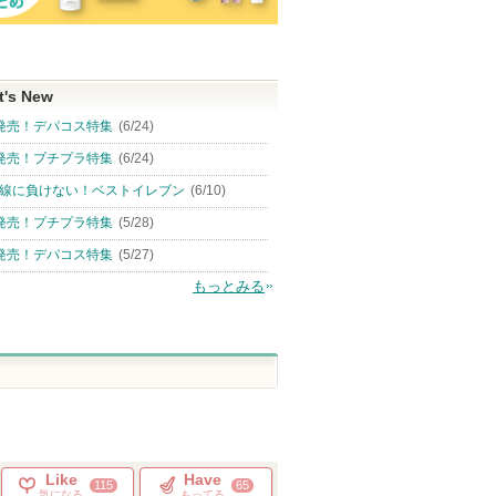
t's New
発売！デパコス特集
(6/24)
発売！プチプラ特集
(6/24)
線に負けない！ベストイレブン
(6/10)
発売！プチプラ特集
(5/28)
発売！デパコス特集
(5/27)
もっとみる
Like
Have
115
65
気になる
もってる