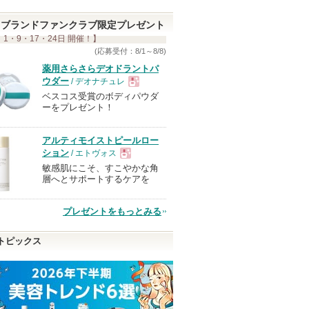
ブランドファンクラブ限定プレゼント
 1・9・17・24日 開催！】
(応募受付：8/1～8/8)
薬用さらさらデオドラントパ
ウダー
/ デオナチュレ
ベスコス受賞のボディパウダ
現
ーをプレゼント！
品
アルティモイストピールロー
ション
/ エトヴォス
敏感肌にこそ、すこやかな角
現
層へとサポートするケアを
品
プレゼントをもっとみる
トピックス