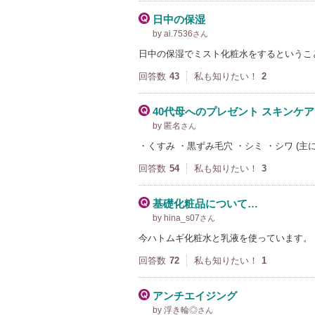
日中の保湿
by ai.7536
さん
日中の保湿でミスト化粧水をするというこ
回答数
43
私も知りたい！
2
40代母へのプレゼント スキンケア
by 匿名
さん
・くすみ ・黒ずみ毛穴 ・シミ ・シワ (主に
回答数
54
私も知りたい！
3
基礎化粧品について…
by hina_s07
さん
今ハトムギ化粧水と乳液を使っています。
回答数
72
私も知りたい！
1
アンチエイジング
by 浮き輪◎
さん