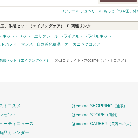
クチコミする
エリクシール シュペリエル もっと「つや玉」体
や玉」体感セット（エイジングケア） Ｔ
関連リンク
・キット・セット
エリクシール トライアル・トラベルキット
ストパフォーマンス
自然派化粧品・オーガニックコスメ
体感セット（エイジングケア） Ｔ
の口コミサイト -
@cosme（アットコスメ）
ストコスメ
@cosme SHOPPING
（通販）
レゼント
@cosme STORE
（店舗）
ューティニュース
@cosme CAREER
（美容の求人）
商品カレンダー