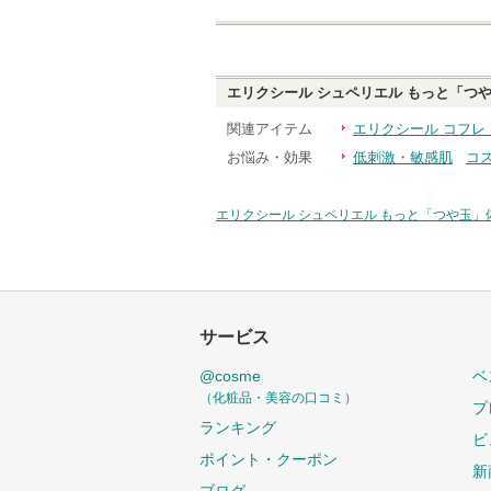
エリクシール シュペリエル もっと「つ
関連アイテム
エリクシール コフレ
お悩み・効果
低刺激・敏感肌
コ
エリクシール シュペリエル もっと「つや玉」
サービス
@cosme
ベ
（化粧品・美容の口コミ）
プ
ランキング
ビ
ポイント・クーポン
新
ブログ