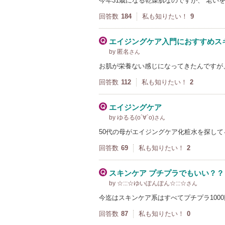
今年31歳になる乾燥肌なのですが、 老い
回答数
184
私も知りたい！
9
エイジングケア入門におすすめス
by 匿名
さん
お肌が栄養ない感じになってきたんですが
回答数
112
私も知りたい！
2
エイジングケア
by ゆるる(о´∀`о)
さん
50代の母がエイジングケア化粧水を探して
回答数
69
私も知りたい！
2
スキンケア プチプラでもいい？？
by ☆:::☆ゆいぽんぽん☆:::☆
さん
今迄はスキンケア系はすべてプチプラ100
回答数
87
私も知りたい！
0