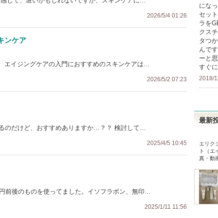
を感じて、遅いかもしれないですが、スキンケアに…
になっ
セット
2026/5/4 01:26
ラをG
クスチ
キンケア
タつか
んです
ーと思
、エイジングケアの入門におすすめのスキンケアは…
すぐに
2018/1
2026/5/2 07:23
最新
るのだけど、おすすめありますか…？？ 検討して…
2025/4/5 10:45
エリク
ト（エ
真・動
0円前後のものを使ってました。イソフラボン、無印…
2025/1/11 11:56