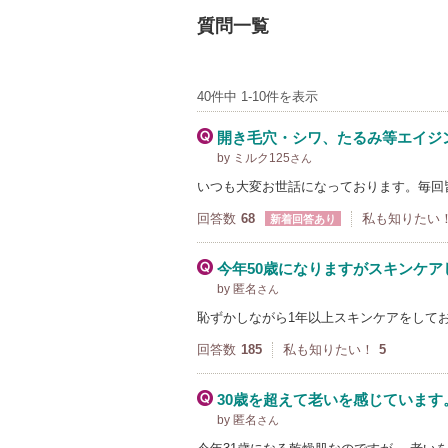
質問一覧
40件中 1-10件を表示
開き毛穴・シワ、たるみ等エイジン
by ミルク125
さん
いつも大変お世話になっております。毎回
回答数
68
私も知りたい
新着回答あり
今年50歳になりますがスキンケアし
by 匿名
さん
恥ずかしながら1年以上スキンケアをして
回答数
185
私も知りたい！
5
30歳を超えて老いを感じています
by 匿名
さん