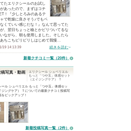
てたエリクシールのお試し
があったので、まずはコチ
ET！『少しとろみのあるテ
ャで乾燥に良さそう♪でもベ
なくていい感じだな！』なんて思ってた
が、翌日ちょっと瞼とかピリついてるな
いながら、朝も使用しました。そしたら
あちこちピリピリしはじめて我慢…
1/19 14:13:39
続きを読む
新着クチコミ一覧
（20件）
エリクシール シュペリエル
投稿写真・動画
もっと「つや玉」体感セット
（エイジングケア） Ｔ
シール シュペリエル もっと「つや玉」体感セッ
イジングケア） Ｔ
についての最新クチコミ投稿写
画をピックアップ！
新着投稿写真一覧（2件）