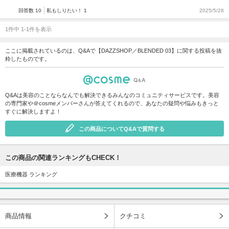
回答数 10
私もしりたい！ 1
2025/5/28
1件中 1-1件を表示
ここに掲載されているのは、Q&Aで【DAZZSHOP／BLENDED 03】に関する投稿を抜
粋したものです。
Q&Aは美容のことならなんでも解決できるみんなのコミュニティサービスです。美容
の専門家や＠cosmeメンバーさんが答えてくれるので、あなたの疑問や悩みもきっと
すぐに解決しますよ！
この商品についてQ&Aで質問する
この商品の関連ランキングもCHECK！
医療機器 ランキング
商品情報
クチコミ