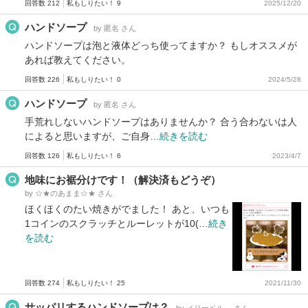
回答数 212
私もしりたい！ 9
2025/12/20
ハンドソープ
by 匿名 さん
ハンドソープは泡と液体どっち使ってますか？ もしオススメが
あれば教えてください。
回答数 226
私もしりたい！ 0
2024/5/28
ハンドソープ
by 匿名 さん
手荒れしないハンドソープはありませんか？ 合う合わないは人
によると思いますが、ご自身…
続きを読む
回答数 126
私もしりたい！ 6
2023/4/7
地味にお裾分けです！（解決済もどうぞ）
by ☆★のあまま☆★ さん
ほくほくのたい焼きがでました！ あと、いつも
1コインのスクラッチとルーレットが10(…
続き
を読む
回答数 274
私もしりたい！ 25
2021/11/30
サッパリするハンドソープは？
by メリーベル。 さん