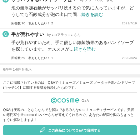
泡の無添加石鹸がサッパリ洗えるので気に入っていますが、ど
うしても石鹸成分が泡の出口で固…
続きを読む
回答数 70
私もしりたい！ 2
2021/7/19
手が荒れやすい
by ♪コアラッコ♪ さん
手が荒れやすいため、手に優しい雑菌効果のあるハンドソープ
を探しています。 オススメが…
続きを読む
回答数 69
私もしりたい！ 1
2020/6/24
6件中 1-6件を表示
ここに掲載されているのは、Q&Aで【ミューズ／ミューズ ノータッチ泡ハンドソープ
(キッチン)】に関する投稿を抜粋したものです。
Q&Aは美容のことならなんでも解決できるみんなのコミュニティサービスです。美容
の専門家や＠cosmeメンバーさんが答えてくれるので、あなたの疑問や悩みもきっと
すぐに解決しますよ！
この商品についてQ&Aで質問する