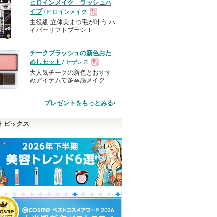
ヒロインメイク ラッシュハ
イプ
/ ヒロインメイク
主役級 立体美まつ毛が叶う ハ
現
イパーリフトブラシ！
品
チークブラッシュの新色おた
めしセット
/ セザンヌ
大人気チークの新色とおすす
現
めアイテムで多幸感メイク
品
プレゼントをもっとみる
トピックス