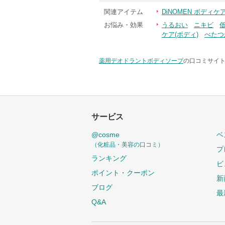
関連アイテム
DiNOMEN ボディ
お悩み・効果
うるおい
ニキビ
ケア(ボディ)
べたつ
薬用デオドラントボディソープ
の口コミサイト
サービス
@cosme
ベ
（化粧品・美容の口コミ）
プ
ランキング
ビ
ポイント・クーポン
新
ブログ
最
Q&A