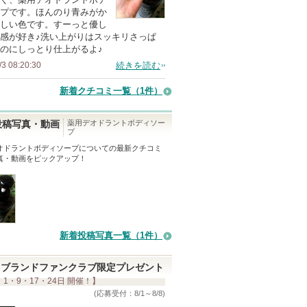
の
プです。ほんのり青みがか
しい色です。すーっと優し
メ
感が好き♪洗い上がりはスッキリさっぱ
ン
のにしっとり仕上がるよ♪
バ
/3 08:20:30
続きを読む
ー
新着クチコミ一覧
（1件）
に
お
薬用デオドラントボディソー
投稿写真・動画
気
プ
に
オドラントボディソープ
についての最新クチコミ
真・動画をピックアップ！
入
り
登
録
さ
新着投稿写真一覧（1件）
れ
て
ブランドファンクラブ限定プレゼント
い
 1・9・17・24日 開催！】
ま
(応募受付：8/1～8/8)
す