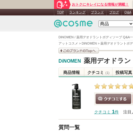
おトクにキレイになる情報が満載！
TOP
ランキング
ブランド
ブログ
Q&A
DiNOMEN / 薬用デオドラントボディソープ Q&A
アットコスメ
>
DiNOMEN
>
薬用デオドラントボデ
このブランドの情報を
薬用デオドラン
DiNOMEN
見る
商品情報
クチコミ
投稿写真
(1)
クチコミする
1
クチコミ
件
注目
質問一覧