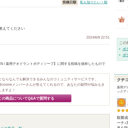
投稿日順
私も知りたい！順
教えてください
2024/6/9 22:51
この
ボ
ボ
EN / 薬用デオドラントボディソープ】に関する投稿を抜粋したもので
ことならなんでも解決できるみんなのコミュニティサービスです。
クチ
@cosmeメンバーさんが答えてくれるので、あなたの疑問や悩みもき
薬用デ
しますよ！
ックア
この商品についてQ&Aで質問する
殺菌成
ーチ♪
臭を防