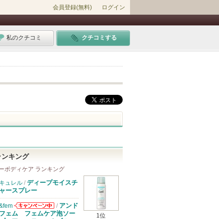
会員登録(無料)
ログイン
私のクチコミ
クチコミする
ランキング
ーボディケア ランキング
ディープモイスチ
キュレル
/
ャースプレー
アンド
&fem
/
&femからのお
フェム フェムケア泡ソー
1位