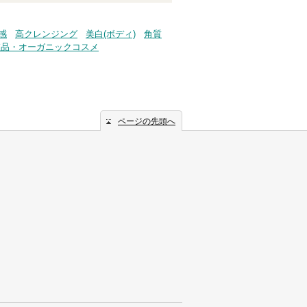
感
高クレンジング
美白(ボディ)
角質
粧品・オーガニックコスメ
ページの先頭へ