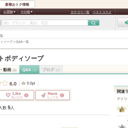
新着おトク情報
お買物
その他
カテゴリ一覧
ベストコスメ
一覧
ィソープ
>
Q&A一覧
トボディソープ
・動画
Q&A
ブログ
(1)
(1)
(0)
6.0
0.0pt
関連
Like
Have
5
2
気になる
もってる
デイリ
5
人数
人