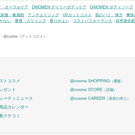
ケア・オーラルケア
DiNOMEN デイリーボディケア
DiNOMEN ボディソープ
低刺激・敏感肌
アンチエイジング
UVカットコスメ
肌のハリ・弾力
爽快
かない
痩身・スリミング
香りがよい
コストパフォーマンス
自然派化
 -
@cosme（アットコスメ）
ストコスメ
@cosme SHOPPING
（通販）
レゼント
@cosme STORE
（店舗）
ューティニュース
@cosme CAREER
（美容の求人）
商品カレンダー
新クチコミ