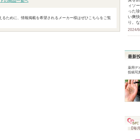
ドの商品一覧へ
ィソー
った珍
い爽快
えるために、情報掲載を希望されるメーカー様はぜひこちらをご覧
り。な
2024/9
最新
薬用デ
投稿写
【毎月