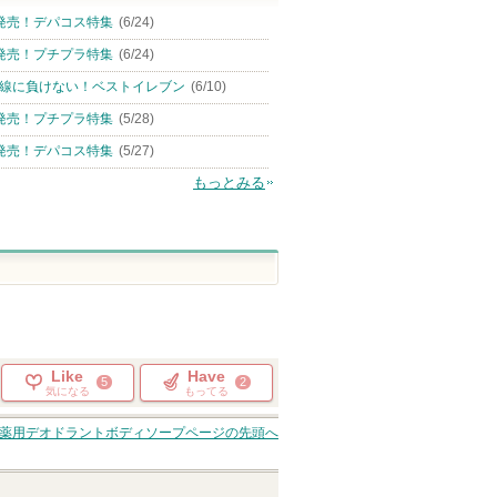
発売！デパコス特集
(6/24)
発売！プチプラ特集
(6/24)
線に負けない！ベストイレブン
(6/10)
発売！プチプラ特集
(5/28)
発売！デパコス特集
(5/27)
もっとみる
Like
Have
5
2
気になる
もってる
薬用デオドラントボディソープ
ページの先頭へ