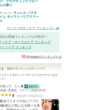
知らせがありま
プ アロマティックブルー
す
ムの香り
キュレル バスタ
キュレル
/
イム モイストバリアクリー
ム
デイリーボディケア ランキングへ
商品の関連ランキングもCHECK！
ディケア・オーラルケア ランキング
ディソープ ランキング
?
@cosmeのランキングとは
コミ
薬用デオドラントボディソープ
オドラントボディソープ
についてのクチコミをピ
ップ！
太陽と月。
さん
認証済
59歳 / 普通肌
クチコミ投稿
25
941
件
6
モニター・プレゼント
人
配合でニオイの元にアプロ
以
加齢臭など気になる様々な体
上
ぐ、薬用デオドラントボデ