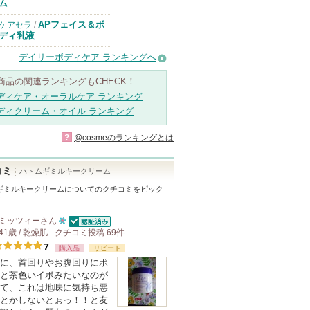
ム
APフェイス＆ボ
ケアセラ
/
ディ乳液
デイリーボディケア ランキングへ
商品の関連ランキングもCHECK！
ディケア・オーラルケア ランキング
ディクリーム・オイル ランキング
?
@cosmeのランキングとは
コミ
ハトムギミルキークリーム
ギミルキークリーム
についてのクチコミをピック
！
ミッツィー
さん
認証済
41歳 / 乾燥肌
クチコミ投稿
10
69
件
7
人
購入品
リピート
に、首回りやお腹回りにポ
以
と茶色いイボみたいなのが
上
て、これは地味に気持ち悪
の
とかしないとぉっ！！と友