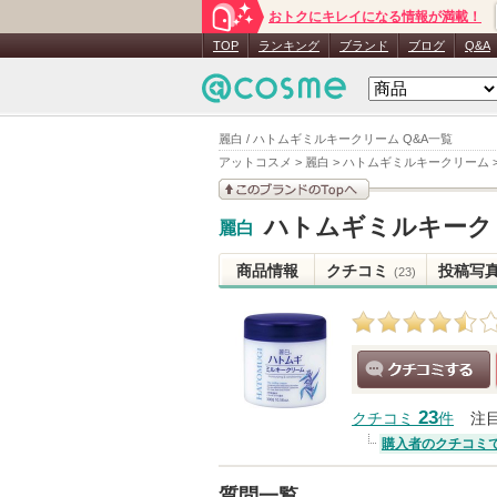
おトクにキレイになる情報が満載！
TOP
ランキング
ブランド
ブログ
Q&A
麗白 / ハトムギミルキークリーム Q&A一覧
アットコスメ
>
麗白
>
ハトムギミルキークリーム
このブランドの情報を
ハトムギミルキーク
麗白
見る
商品情報
クチコミ
投稿写
(23)
クチコミする
23
クチコミ
件
注
購入者のクチコミ
質問一覧