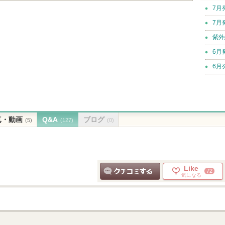
7月
7月
紫外
6月
6月
真・動画
Q&A
ブログ
(5)
(127)
(0)
Like
72
気になる
クチコミする