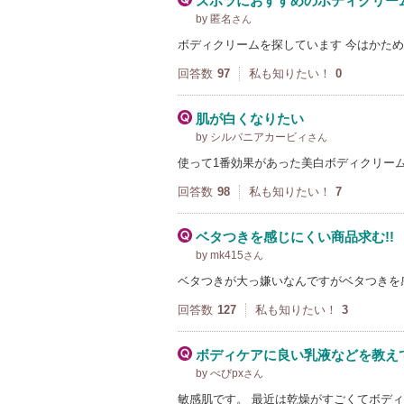
ズボラにおすすめのボディクリー
by 匿名
さん
ボディクリームを探しています 今はかた
回答数
97
私も知りたい！
0
肌が白くなりたい
by シルバニアカービィ
さん
使って1番効果があった美白ボディクリー
回答数
98
私も知りたい！
7
ベタつきを感じにくい商品求む!!
by mk415
さん
ベタつきが大っ嫌いなんですがベタつきを感
回答数
127
私も知りたい！
3
ボディケアに良い乳液などを教え
by べびpx
さん
敏感肌です。 最近は乾燥がすごくてボデ