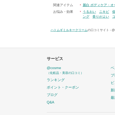
関連アイテム
麗白 ボディケア・オ
お悩み・効果
うるおい
ニキビ
ング
香りがよい
ハトムギミルキークリーム
の口コミサイト -
@
サービス
@cosme
ベ
（化粧品・美容の口コミ）
プ
ランキング
ビ
ポイント・クーポン
新
ブログ
最
Q&A