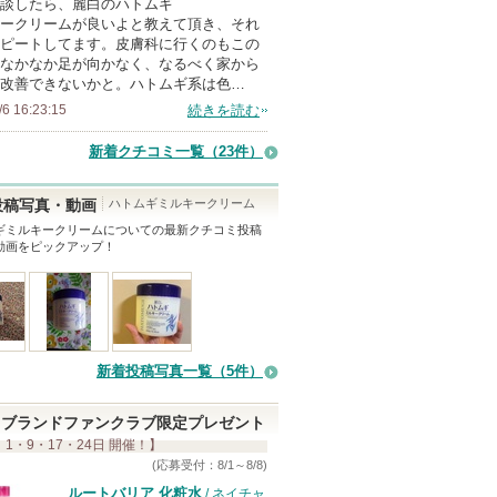
談したら、麗白のハトムギ
メ
ークリームが良いよと教えて頂き、それ
ン
ピートしてます。皮膚科に行くのもこの
バ
なかなか足が向かなく、なるべく家から
改善できないかと。ハトムギ系は色…
ー
/6 16:23:15
続きを読む
に
お
新着クチコミ一覧
（23件）
気
に
ハトムギミルキークリーム
投稿写真・動画
入
ギミルキークリーム
についての最新クチコミ投稿
動画をピックアップ！
り
登
録
さ
れ
新着投稿写真一覧（5件）
て
い
ブランドファンクラブ限定プレゼント
ま
 1・9・17・24日 開催！】
す
(応募受付：8/1～8/8)
ルートバリア 化粧水
/ ネイチャ