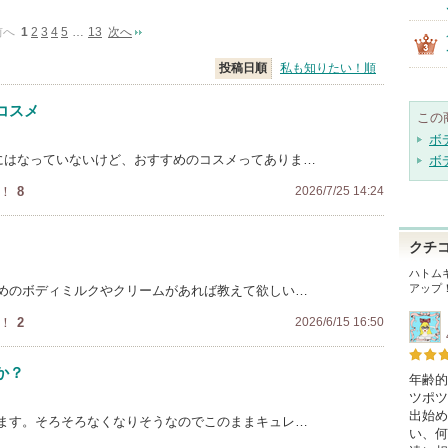
前へ
1
2
3
4
5
…
13
次へ
投稿日順
私も知りたい！順
コスメ
この
ボ
位にはなっていないけど、おすすめのコスメってありま…
ボ
！
8
2026/7/25 14:24
クチ
ハトム
アップ
めのボディミルクやクリームがあれば教えて欲しい…
！
2
2026/6/15 16:50
か？
年齢的
ツポツ
出始め
ます。そろそろなくなりそうなのでこのままキュレ…
い、何