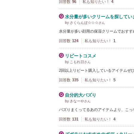
回答数
96
私も知りたい！
4
水分量が多いクリームを探してい
by さくらんぼ☆☆☆
さん
水分量が多い顔用の保湿クリームでおすす
回答数
124
私も知りたい！
1
リピートコスメ
by こもれ日
さん
2回以上リピート購入しているアイテムぜ
回答数
335
私も知りたい！
5
自分的大バズり
by きなーや
さん
バズりまくってるあのアイテムより、こっ
回答数
131
私も知りたい！
4