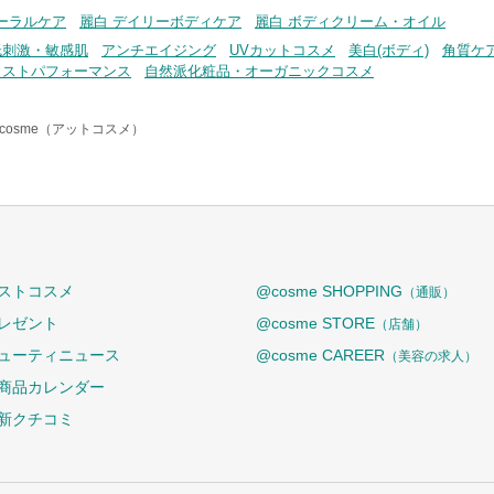
ーラルケア
麗白 デイリーボディケア
麗白 ボディクリーム・オイル
低刺激・敏感肌
アンチエイジング
UVカットコスメ
美白(ボディ)
角質ケア
コストパフォーマンス
自然派化粧品・オーガニックコスメ
cosme（アットコスメ）
ストコスメ
@cosme SHOPPING
（通販）
レゼント
@cosme STORE
（店舗）
ューティニュース
@cosme CAREER
（美容の求人）
商品カレンダー
新クチコミ