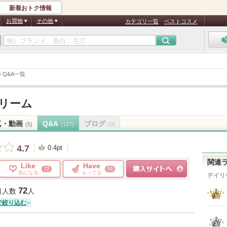
新着おトク情報
お買物
その他
カテゴリ一覧
ベストコスメ
>
Q&A一覧
リーム
真・動画
Q&A
ブログ
(5)
(127)
(0)
4.7
0.4pt
関連
Like
Have
72
56
気になる
もってる
デイリ
ショッピングサイトへ
72
目人数
人
で絞り込む