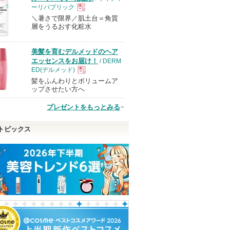
ーリパブリック
＼暑さで限界／肌土台＝角質
現
層をうるおす化粧水
品
美髪を育むデルメッドのヘア
エッセンスをお届け！
/ DERM
ED(デルメッド)
髪をふんわりとボリュームア
現
ップさせたい方へ
プレゼントをもっとみる
品
トピックス