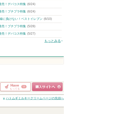
発売！デパコス特集
(6/24)
発売！プチプラ特集
(6/24)
線に負けない！ベストイレブン
(6/10)
発売！プチプラ特集
(5/28)
発売！デパコス特集
(5/27)
もっとみる
Have
56
もってる
ショッピングサイト
ハトムギミルキークリーム
ページの先頭へ
へ