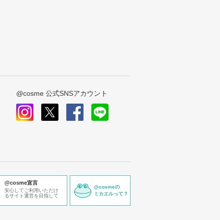
@cosme 公式SNSアカウント
instagram
x
facebook
line
@cosme宣言
@cosmeの
安心してご利用いただけ
ミカエルって？
るサイト運営を目指して