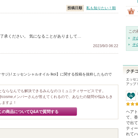
投稿日順
私も知りたい！順
この
ご了承ください。 気になることがありまして…
そ
そ
2023/9/3 06:22
クチ
オサジ) / エッセンシャルオイル Ikoi】に関する投稿を抜粋したもので
エッセン
アップ
ことならなんでも解決できるみんなのコミュニティサービスです。
@cosmeメンバーさんが答えてくれるので、あなたの疑問や悩みもき
しますよ！
この商品についてQ&Aで質問する
ヘアト
て、香
で出て
ティー
れてハ