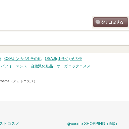
クチコミする
他
OSAJI(オサジ) その他
OSAJI(オサジ) その他
トパフォーマンス
自然派化粧品・オーガニックコスメ
cosme（アットコスメ）
ストコスメ
@cosme SHOPPING
（通販）