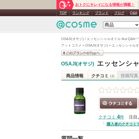
おトクにキレイになる情報が満載！
TOP
ランキング
ブランド
ブログ
Q&A
OSAJI(オサジ) / エッセンシャルオイル Ikoi Q&A
アットコスメ
>
OSAJI(オサジ)
>
エッセンシャルオイル
このブランドの情報を
エッセンシャル
OSAJI(オサジ)
見る
商品情報
クチコミ
投稿写真
(4)
クチコミする
4
クチコミ
件
注目
購入者のクチコミ
質問一覧