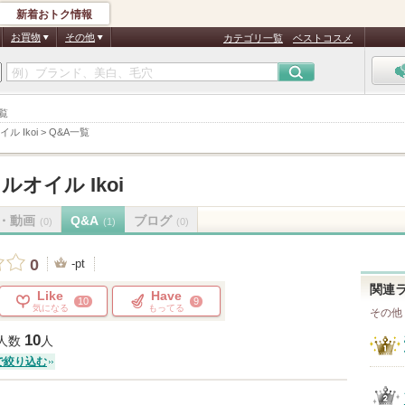
新着おトク情報
お買物
その他
カテゴリ一覧
ベストコスメ
一覧
 Ikoi
>
Q&A一覧
オイル Ikoi
・動画
Q&A
ブログ
(0)
(1)
(0)
0
-pt
関連
Like
Have
10
9
気になる
もってる
その他
10
人数
人
で絞り込む