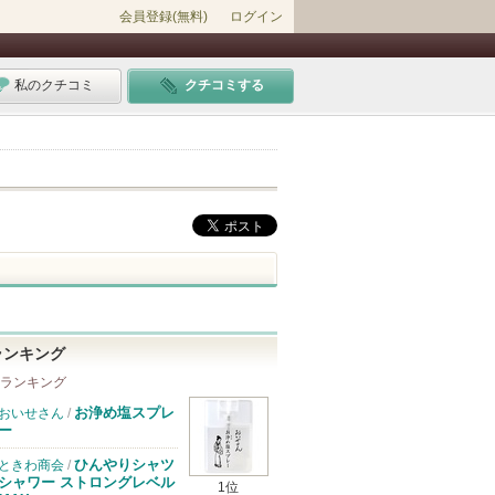
会員登録(無料)
ログイン
私のクチコミ
クチコミする
ランキング
 ランキング
お浄め塩スプレ
おいせさん
/
ー
ひんやりシャツ
ときわ商会
/
シャワー ストロングレベル
1位