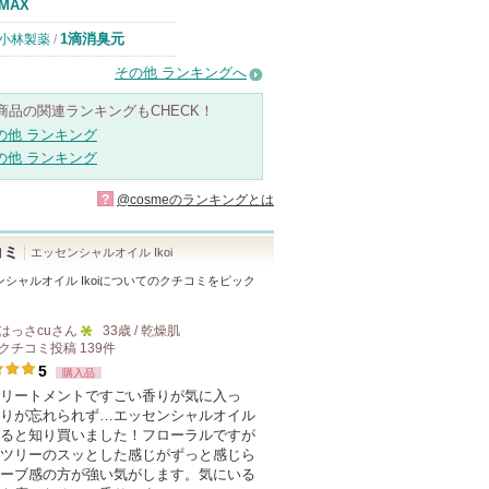
MAX
1滴消臭元
小林製薬
/
その他 ランキングへ
商品の関連ランキングもCHECK！
の他 ランキング
の他 ランキング
?
@cosmeのランキングとは
コミ
エッセンシャルオイル Ikoi
シャルオイル Ikoi
についてのクチコミをピック
！
はっさcu
さん
33歳 / 乾燥肌
クチコミ投稿
139
件
5
5
購入品
人
リートメントですごい香りが気に入っ
以
りが忘れられず…エッセンシャルオイル
上
ると知り買いました！フローラルですが
の
ツリーのスッとした感じがずっと感じら
ーブ感の方が強い気がします。気にいる
メ