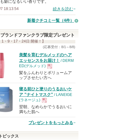
も癖になるいい香りです。
ン
/7 18:13:54
続きを読む
バ
ー
新着クチコミ一覧
（4件）
に
お
ブランドファンクラブ限定プレゼント
 1・9・17・24日 開催！】
気
(応募受付：8/1～8/8)
に
美髪を育むデルメッドのヘア
入
エッセンスをお届け！
/ DERM
り
ED(デルメッド)
登
髪をふんわりとボリュームア
現
ップさせたい方へ
録
さ
寝る前ひと塗りのうるおいケ
品
ア ”ナイトマスク”
/ LANEIGE
れ
(ラネージュ)
て
翌朝、なめらかでうるおいに
現
い
満ちた肌へ
ま
プレゼントをもっとみる
す
品
トピックス