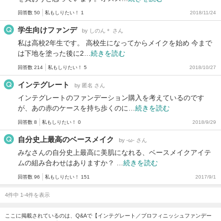
回答数 50
私もしりたい！ 1
2018/11/24
学生向けファンデ
by しのん＊ さん
私は高校2年生です。 高校生になってからメイクを始め 今まで
は下地を塗った後に2…
続きを読む
回答数 214
私もしりたい！ 5
2018/10/27
インテグレート
by 匿名 さん
インテグレートのファンデーション購入を考えているのです
が、あの赤のケースを持ち歩くのに…
続きを読む
回答数 8
私もしりたい！ 0
2018/9/29
自分史上最高のベースメイク
by -ω- さん
みなさんの自分史上最高に美肌になれる、ベースメイクアイテ
ムの組み合わせはありますか？ …
続きを読む
回答数 96
私もしりたい！ 151
2017/9/1
4件中 1-4件を表示
ここに掲載されているのは、Q&Aで【インテグレート／プロフィニッシュファンデー