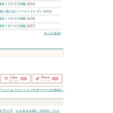
発売！プチプラ特集
(6/24)
線に負けない！ベストイレブン
(6/10)
発売！プチプラ特集
(5/28)
発売！デパコス特集
(5/27)
もっとみる
Like
Have
382
226
気になる
もってる
アリュール リクィッド パウダー
ページの先頭へ
イクアップ
シャネル 口紅・グロス・リッ