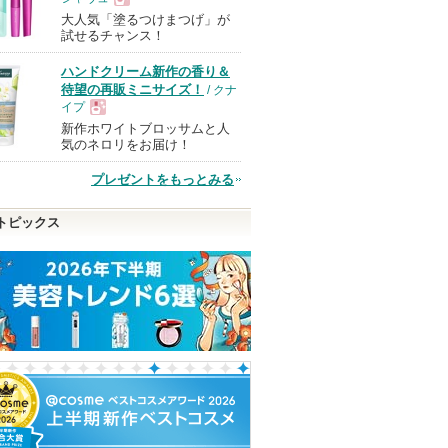
大人気「塗るつけまつげ」が
現
試せるチャンス！
ハンドクリーム新作の香り＆
品
待望の再販ミニサイズ！
/ クナ
イプ
新作ホワイトブロッサムと人
現
気のネロリをお届け！
プレゼントをもっとみる
品
トピックス