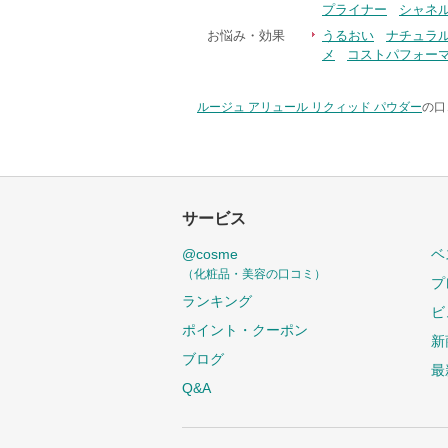
プライナー
シャネ
お悩み・効果
うるおい
ナチュラ
メ
コストパフォー
ルージュ アリュール リクィッド パウダー
の口
サービス
@cosme
ベ
（化粧品・美容の口コミ）
プ
ランキング
ビ
ポイント・クーポン
新
ブログ
最
Q&A