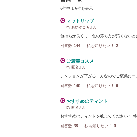
6件中 1-6件を表示
マットリップ
by あゆゆこ★
さん
色持ちが良くて、色の落ち方が汚くないと
回答数
144
私も知りたい！
2
ご褒美コスメ
by 匿名
さん
テンションが下がる一方なのでご褒美にコ
回答数
140
私も知りたい！
0
おすすめのティント
by 匿名
さん
おすすめのティントを教えてください！ 
回答数
38
私も知りたい！
0