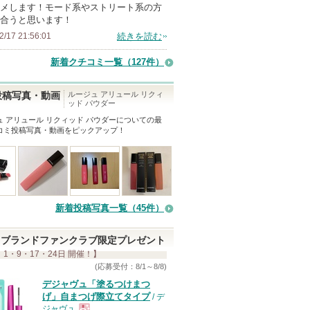
メします！モード系やストリート系の方
合うと思います！
2/17 21:56:01
続きを読む
新着クチコミ一覧
（127件）
ルージュ アリュール リクィ
投稿写真・動画
ッド パウダー
ュ アリュール リクィッド パウダー
についての最
コミ投稿写真・動画をピックアップ！
新着投稿写真一覧（45件）
ブランドファンクラブ限定プレゼント
 1・9・17・24日 開催！】
(応募受付：8/1～8/8)
デジャヴュ「塗るつけまつ
げ」自まつげ際立てタイプ
/ デ
ジャヴュ