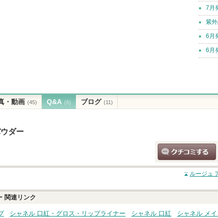
7月
紫外
6月
6月
真・動画
Q&A
ブログ
(45)
(6)
(11)
パウダー
クチコミする
ルージュ 
ー
関連リンク
プ
シャネル 口紅・グロス・リップライナー
シャネル 口紅
シャネル メ