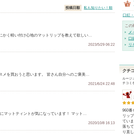
投稿日順
私も知りたい！順
口紅・
この
メ
にかく軽い付け心地のマットリップを教えて欲しい…
口
2023/5/29 06:22
リ
クチ
スメを買おうと思います。 皆さん自分へのご褒美…
ルージ
チコミ
2021/6/24 22:48
960
特にマットティントが気になっています！ マット…
リップ
ていま
2020/10/8 16:13
落ちて
り直し