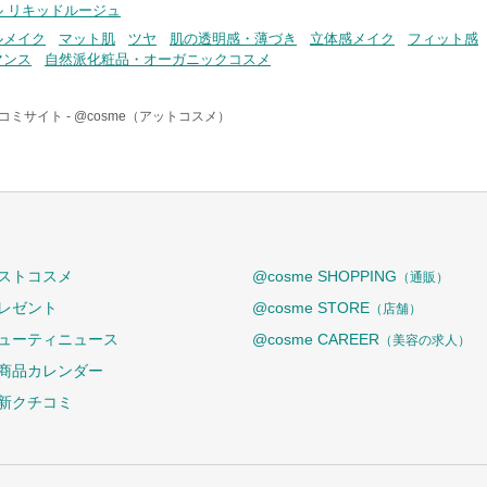
ル リキッドルージュ
ルメイク
マット肌
ツヤ
肌の透明感・薄づき
立体感メイク
フィット感
マンス
自然派化粧品・オーガニックコスメ
コミサイト -
@cosme（アットコスメ）
ストコスメ
@cosme SHOPPING
（通販）
レゼント
@cosme STORE
（店舗）
ューティニュース
@cosme CAREER
（美容の求人）
商品カレンダー
新クチコミ