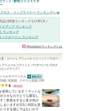
影色リップメイカ
セザンヌ
/
ー
グロス・リップライナー ランキングへ
商品の関連ランキングもCHECK！
イクアップ ランキング
紅 ランキング
キッドルージュ ランキング
?
@cosmeのランキングとは
コミ
ルージュ アリュール リクィッド パウダー
ュ アリュール リクィッド パウダー
についてのク
をピックアップ！
☆エルモママ☆
さん
認証済
29歳 / 乾燥肌
クチコミ投稿
13
件
5
購入品
番を使用しています！マットな
がスキなのでとても重宝し
す！飲食をすると多少色が
しまいますが1日に何回も塗
たりする感じではないので