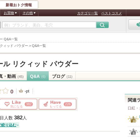
新着おトク情報
お買物
その他
カテゴリ一覧
ベストコスメ
ー Q&A一覧
リクィッド パウダー
>
Q&A一覧
ール リクィッド パウダー
真・動画
Q&A
ブログ
(45)
(6)
(11)
0
-pt
関連
Like
Have
382
226
気になる
もってる
口紅・
382
目人数
人
で絞り込む