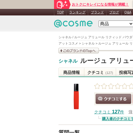
おトクにキレイになる情報が満載！
TOP
ランキング
ブランド
ブログ
Q&A
シャネル / ルージュ アリュール リクィッド パウダ
アットコスメ
>
シャネル
>
ルージュ アリュール 
このブランドの情報を
ルージュ アリュ
シャネル
見る
商品情報
クチコミ
投稿写
(127)
クチコミする
127
クチコミ
件
注
購入者のクチコミ
質問一覧