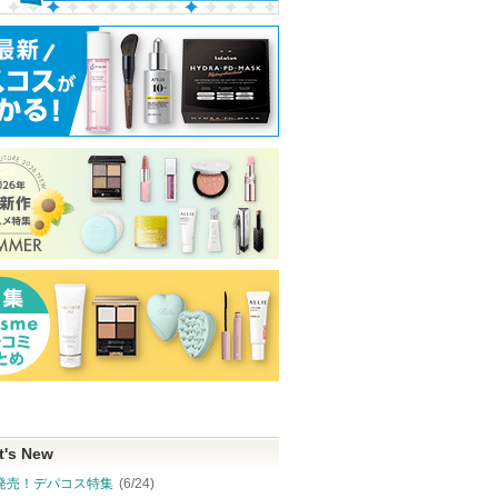
t's New
発売！デパコス特集
(6/24)