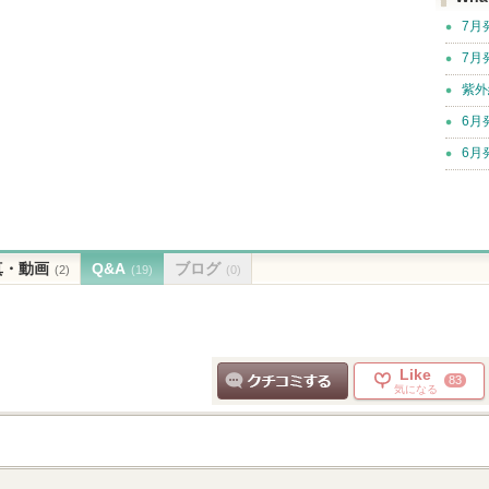
7月
7月
紫外
6月
6月
真・動画
Q&A
ブログ
(2)
(19)
(0)
Like
83
気になる
クチコミする