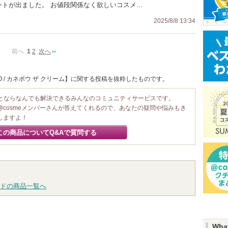
ントが出ました。 お値段関係なく欲しいコスメ…
2025/8/8 13:34
前へ
1
2
次へ
O / カネボウ ザ クリーム】に関する投稿を抜粋したものです。
ことならなんでも解決できるみんなのコミュニティサービスです。
@cosmeメンバーさんが答えてくれるので、あなたの疑問や悩みもき
しますよ！
この商品についてQ&Aで質問する
ドの商品一覧へ
Wha