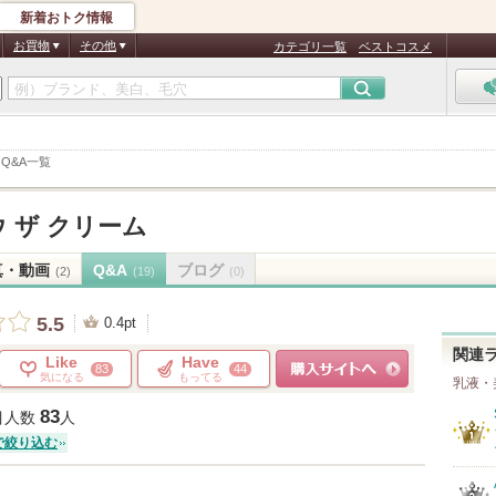
新着おトク情報
お買物
その他
カテゴリ一覧
ベストコスメ
>
Q&A一覧
 ザ クリーム
真・動画
Q&A
ブログ
(2)
(19)
(0)
5.5
0.4pt
関連
Like
Have
83
44
気になる
もってる
乳液・
ショッピングサイトへ
83
目人数
人
で絞り込む