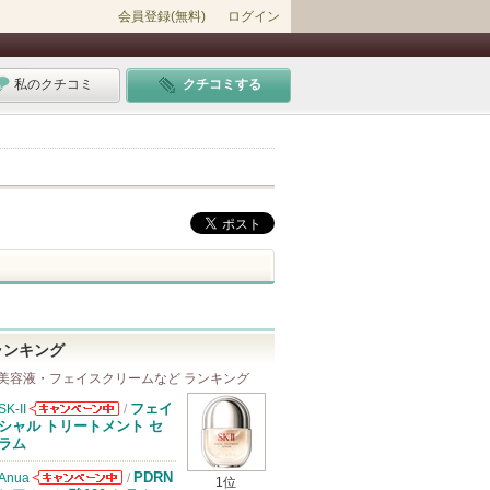
会員登録(無料)
ログイン
私のクチコミ
クチコミする
ランキング
美容液・フェイスクリームなど ランキング
フェイ
SK-II
/
SK-IIからのお
シャル トリートメント セ
知らせがありま
ラム
す
PDRN
Anua
/
1位