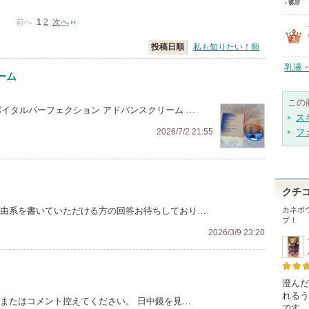
前へ
1
2
次へ
投稿日順
私も知りたい！順
乳液
ーム
この
 バイタルパーフェクション アドバンスクリーム …
ス
2026/7/2 21:55
フ
クチ
理由系を書いていただける方の回答お待ちしており…
カネボウ
プ！
2026/3/9 23:20
澄んだ
れるう
 またはコメント控えてください。 日中鏡を見…
です。