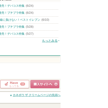
発売！デパコス特集
(6/24)
発売！プチプラ特集
(6/24)
線に負けない！ベストイレブン
(6/10)
発売！プチプラ特集
(5/28)
発売！デパコス特集
(5/27)
もっとみる
Have
44
もってる
ショッピングサイト
カネボウ ザ クリーム
ページの先頭へ
へ