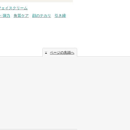
 フェイスクリーム
・弾力
角質ケア
顔のテカリ
引き締
ページの先頭へ