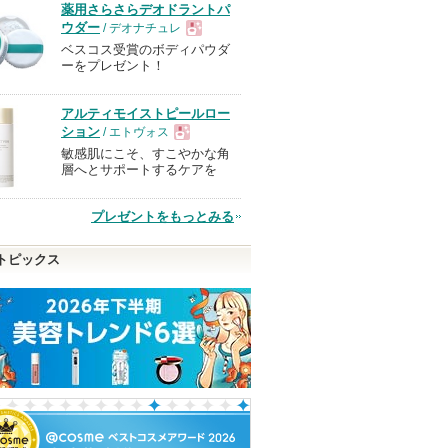
薬用さらさらデオドラントパ
ウダー
/ デオナチュレ
ベスコス受賞のボディパウダ
現
ーをプレゼント！
品
アルティモイストピールロー
ション
/ エトヴォス
敏感肌にこそ、すこやかな角
現
層へとサポートするケアを
品
プレゼントをもっとみる
トピックス