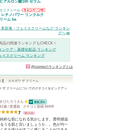
Anuaからのお
ヒアルロン酸100 セラム
知らせがありま
す
エリクシール
エリクシールか
レチノパワー リンクルク
/
らのお知らせが
リーム ba
あります
・美容液・フェイスクリームなど ランキン
グへ
商品の関連ランキングもCHECK！
キンケア・基礎化粧品 ランキング
ェイスクリーム ランキング
?
@cosmeのランキングとは
コミ
カネボウ ザ クリーム
 ザ クリーム
についてのクチコミをピックアッ
すけたろう
さん
認証済
42歳 / 普通肌
クチコミ投稿
100
669
件
7
人
購入品
純朴な肌になれる気がします。透明感溢
以
るうる肌と言いましょうか…。色が均一
上
くすみ抜けがすごく感じることができま