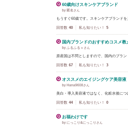
60歳向けスキンケアブランド
by 匿名
さん
もうすぐ60歳です。スキンケアブランド
回答数
40
私も知りたい！
5
国内ブランドのおすすめコスメ教
by ふるふるｖ
さん
原産国は不問としますので、国内のブラン
回答数
67
私も知りたい！
3
オススメのエイジングケア美容液
by Hana9608
さん
美白・導入美容液ではなく、化粧水後につ
回答数
44
私も知りたい！
0
お福わけです
by にっこり&にっこり
さん