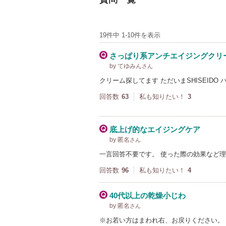
19件中 1-10件を表示
さっぱり系アンチエイジングクリ
by てゆみん
さん
クリーム探してます ただいまSHISEIDO
回答数
63
私も知りたい！
3
底上げ的なエイジングケア
by 匿名
さん
一言回答不要です。 使った際の効果など
回答数
96
私も知りたい！
4
40代以上の乾燥小じわ
by 匿名
さん
※お若い方はまわれ右、お戻りください。