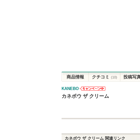
商品情報
クチコミ
投稿写
(10)
KANEBO
KANEBOから
カネボウ ザ クリーム
のお知らせが
あります
カネボウ ザ クリーム
関連リンク