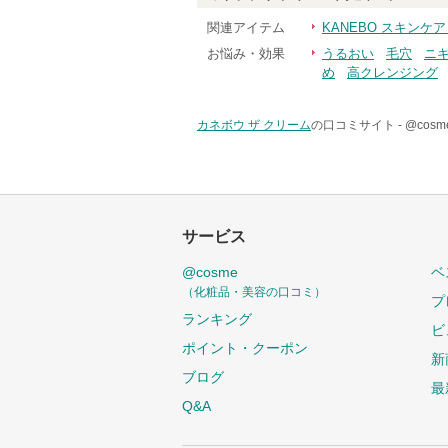
関連アイテム
KANEBO スキンケ
お悩み・効果
うるおい
毛穴
ニ
め
高クレンジング
カネボウ ザ クリーム
の口コミサイト -
@cos
サービス
@cosme
ベ
（化粧品・美容の口コミ）
プ
ランキング
ビ
ポイント・クーポン
新
ブログ
最
Q&A