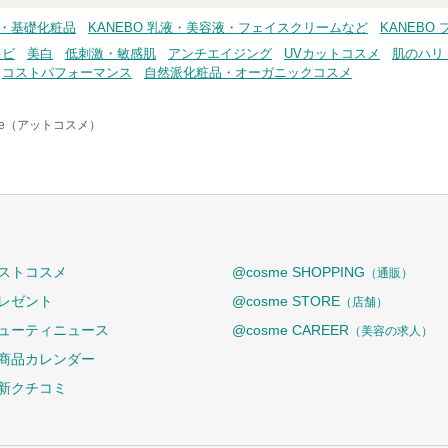
ア・基礎化粧品
KANEBO 乳液・美容液・フェイスクリームなど
KANEBO
キビ
美白
低刺激・敏感肌
アンチエイジング
UVカットコスメ
肌のハリ
コストパフォーマンス
自然派化粧品・オーガニックコスメ
me（アットコスメ）
ストコスメ
@cosme SHOPPING
（通販）
レゼント
@cosme STORE
（店舗）
ューティニュース
@cosme CAREER
（美容の求人）
商品カレンダー
新クチコミ