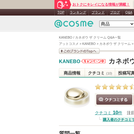
おトクにキレイになる情報が満載！
TOP
ランキング
ブランド
ブログ
Q&A
KANEBO / カネボウ ザ クリーム Q&A一覧
アットコスメ
>
KANEBO
>
カネボウ ザ クリーム
このブランドの情報を
カネボウ
KANEBO
見る
KANEBO
からのお知
商品情報
クチコミ
投稿写
(10)
らせがあり
ます
クチコミする
10
クチコミ
件
注
購入者のクチコミ
質問一覧