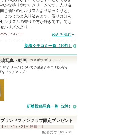
の
やかな塗りやすいクリームです。入り込
同じ価格のセルリズムよりゆっくりと、
メ
、じわじわと入り込みます。香りはほん
ン
セルリズムの香りの方が好きです。でも
バ
セルリズムより…
ー
2/25 17:47:53
続きを読む
に
新着クチコミ一覧
（10件）
お
気
カネボウ ザ クリーム
投稿写真・動画
に
 ザ クリーム
についての最新クチコミ投稿写
入
画をピックアップ！
り
登
録
さ
新着投稿写真一覧（2件）
れ
て
ブランドファンクラブ限定プレゼント
い
 1・9・17・24日 開催！】
ま
(応募受付：8/1～8/8)
す