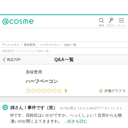
@cosme
アットコスメ
美味豊潤
ハーフベーコン
Q&A一覧
美味豊潤 / ハーフベーコン Q&A一覧
Q&A一覧
商品TOP
美味豊潤
ハーフベーコン
0
評価グラフ
姉さん！事件です（笑）
by Mは栗ようかんとpinoのアーモンド♪ さん
Mです。花粉症はいかがですか。へっくしょい！近所からも物
凄いのが聞こえてきますわ。 …
続きを読む