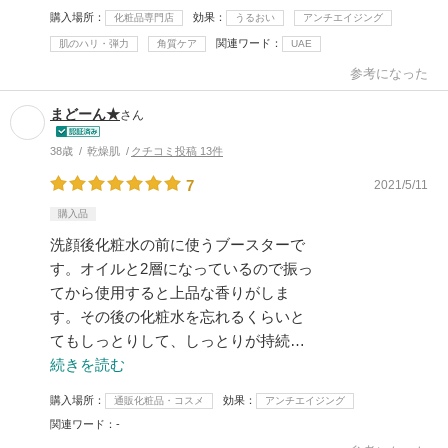
購入場所
効果
化粧品専門店
うるおい
アンチエイジング
関連ワード
肌のハリ・弾力
角質ケア
UAE
参考になった
まどーん★
さん
38歳
乾燥肌
クチコミ投稿 13件
7
2021/5/11
購入品
洗顔後化粧水の前に使うブースターで
す。オイルと2層になっているので振っ
てから使用すると上品な香りがしま
す。その後の化粧水を忘れるくらいと
てもしっとりして、しっとりが持続…
続きを読む
購入場所
効果
通販化粧品・コスメ
アンチエイジング
関連ワード
-