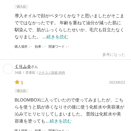
購入品
導入オイルで顔がベタつくかな？と思いましたがそこま
でではなかったです。 年齢を重ねて油分が減った肌に
馴染んで、肌がふっくらしたせいか、毛穴も目立たなく
なりました。 …
続きを読む
購入場所
-
効果
-
関連ワード
-
参考になった
くりふ☆
さん
34歳
普通肌
クチコミ投稿 95件
1
2023/6/22
購入品
BLOOMBOXに入っていたので使ってみましたが、こち
らを使うと肌が赤くなりその後に使う化粧水や美容液が
沁みてヒリヒリしてしまいました。 普段は化粧水や美
容液を塗っても…
続きを読む
購入場所
-
効果
-
関連ワード
-