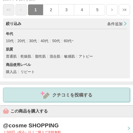
1
2
3
4
5
絞り込み
条件追加
年代
10代
20代
30代
40代
50代
60代~
肌質
普通肌
乾燥肌
脂性肌
混合肌
敏感肌
アトピー
商品使用レベル
購入品
リピート
クチコミを投稿する
この商品を購入する
@cosme SHOPPING
1,500円（税込）以上ご購入で送料無料