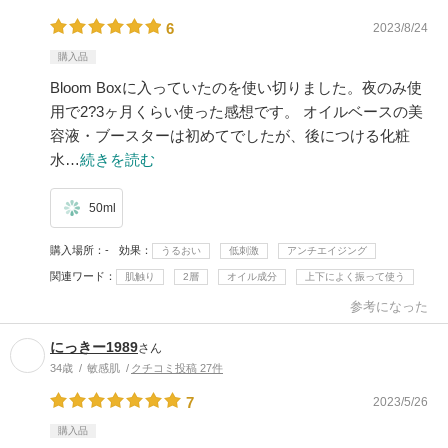
6
2023/8/24
購入品
Bloom Boxに入っていたのを使い切りました。夜のみ使
用で2?3ヶ月くらい使った感想です。 オイルベースの美
容液・ブースターは初めてでしたが、後につける化粧
水…
続きを読む
50ml
購入場所
-
効果
うるおい
低刺激
アンチエイジング
関連ワード
肌触り
2層
オイル成分
上下によく振って使う
参考になった
にっきー1989
さん
34歳
敏感肌
クチコミ投稿 27件
7
2023/5/26
購入品