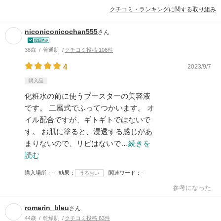
クチコミ・ランキングに関する取り組み
niconiconicochan555
さん
38歳
普通肌
クチコミ投稿 106件
4
2023/9/7
購入品
化粧水の前に使うブースターの美容液
です。 二層式でふってつかいます。 オ
イル配合ですが、ギトギトではないで
す。 お肌に塗ると、浸透する感じがあ
まりないので、リピはないで…
続きを
読む
購入場所
-
効果
関連ワード
-
うるおい
参考になった
romarin_bleu
さん
44歳
乾燥肌
クチコミ投稿 63件