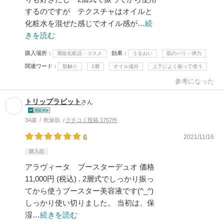
するのですが テクスチャはオイルと
化粧水を混ぜた感じでオイル感が…
続
きを読む
購入場所
効果
通販化粧品・コスメ
うるおい
肌のハリ・弾力
関連ワード
肌触り
2層
オイル成分
上下によく振って使う
参考になった
トリップラビット
さん
34歳
乾燥肌
クチコミ投稿 1757件
6
2021/11/16
購入品
アラヴィータ ブースターデュオ 価格
11,000円 (税込) . 2層式でしっかり振っ
てから使うブースター美容液です(^_^)
しっかり使い切りました。 当初は、保
湿…
続きを読む