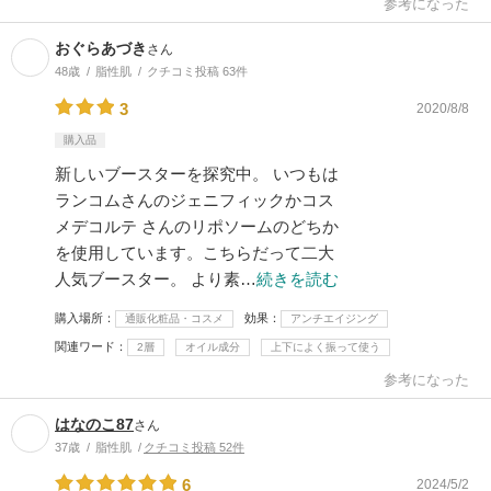
参考になった
おぐらあづき
さん
48歳
脂性肌
クチコミ投稿 63件
3
2020/8/8
購入品
新しいブースターを探究中。 いつもは
ランコムさんのジェニフィックかコス
メデコルテ さんのリポソームのどちか
を使用しています。こちらだって二大
人気ブースター。 より素…
続きを読む
購入場所
効果
通販化粧品・コスメ
アンチエイジング
関連ワード
2層
オイル成分
上下によく振って使う
参考になった
はなのこ87
さん
37歳
脂性肌
クチコミ投稿 52件
6
2024/5/2