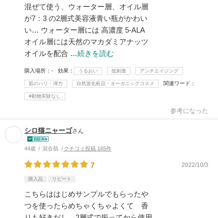
混ぜて使う、ウォーター層、オイル層
が7：3 の2層式美容液青い瓶がかわい
い… ウォーター層には 高濃度 5-ALA
オイル層には天然のマカダミアナッツ
オイルを配合 …
続きを読む
購入場所
-
効果
うるおい
低刺激
アンチエイジング
関連ワード
肌のハリ・弾力
自然派化粧品・オーガニックコスメ
#動物実験なし
参考になった
シロ猫ニャーゴ
さん
44歳
混合肌
クチコミ投稿 165件
7
2022/10/3
購入品
リピート
こちらははじめサンプルでもらったや
つを使ったらめちゃくちゃよくて 香
りも好きだし 2層式で振ってから使用