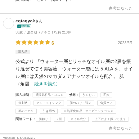
参考になった
egtagyck
さん
58歳
混合肌
クチコミ投稿 213件
6
2023/6/1
購入品
公式より 『ウォーター層とリッチなオイル層の2層を振
り混ぜて使う美容液。ウォーター層には 5-ALA を、オイ
ル層には天然のマカダミアナッツオイルを配合。 肌
（角層…
続きを読む
購入場所
効果
通販化粧品・コスメ
うるおい
毛穴
低刺激
アンチエイジング
肌のハリ・弾力
角質ケア
顔のテカリ
引き締め
自然派化粧品・オーガニックコスメ
関連ワード
肌触り
2層
オイル成分
上下によく振って使う
参考になった
295件中 1-10件を表示