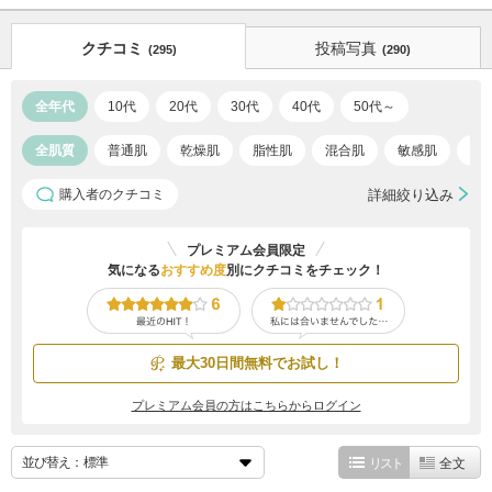
クチコミ
投稿写真
(295)
(290)
全年代
10代
20代
30代
40代
50代～
全肌質
普通肌
乾燥肌
脂性肌
混合肌
敏感肌
ア
購入者のクチコミ
詳細絞り込み
プレミアム会員限定
気になる
おすすめ度
別にクチコミをチェック！
最大30日間無料でお試し！
プレミアム会員の方はこちらからログイン
並び替え：
リスト
全文