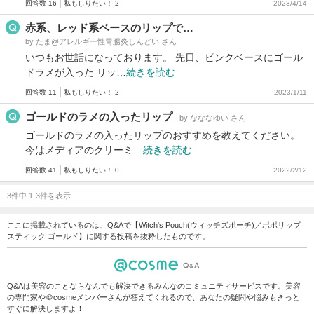
回答数 16
私もしりたい！ 2
2023/4/14
赤系、レッド系ベースのリップで…
by たま@アレルギー性胃腸炎しんどい さん
いつもお世話になっております。 先日、ピンクベースにゴール
ドラメが入った リッ…
続きを読む
回答数 11
私もしりたい！ 2
2023/1/11
ゴールドのラメの入ったリップ
by なななゆい さん
ゴールドのラメの入ったリップのおすすめを教えてください。
今はメディアのクリーミ…
続きを読む
回答数 41
私もしりたい！ 0
2022/2/12
3件中 1-3件を表示
ここに掲載されているのは、Q&Aで【Witch's Pouch(ウィッチズポーチ)／ポポリップ
スティック ゴールド】に関する投稿を抜粋したものです。
Q&Aは美容のことならなんでも解決できるみんなのコミュニティサービスです。美容
の専門家や＠cosmeメンバーさんが答えてくれるので、あなたの疑問や悩みもきっと
すぐに解決しますよ！