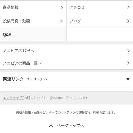
商品情報
クチコミ
投稿写真・動画
ブログ
Q&A
ノエビアのTOPへ
ノエビアの商品一覧へ
関連リンク
エンリッチ 77
エンリッチ 77
の口コミサイト - @cosme（アットコスメ）
掲載の情報・画像など、すべてのコンテンツの無断複写、転載を禁じます。
ページトップへ