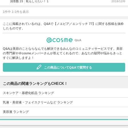
回答数 23
私もしりたい！ 1
2018/12/6
1件中 1-1件を表示
ここに掲載されているのは、Q&Aで【ノエビア／エンリッチ 77】に関する投稿を抜粋
したものです。
Q&Aは美容のことならなんでも解決できるみんなのコミュニティサービスです。美容
の専門家や＠cosmeメンバーさんが答えてくれるので、あなたの疑問や悩みもきっと
すぐに解決しますよ！
この商品についてQ&Aで質問する
この商品の関連ランキングもCHECK！
スキンケア・基礎化粧品 ランキング
乳液・美容液・フェイスクリームなど ランキング
美容液 ランキング