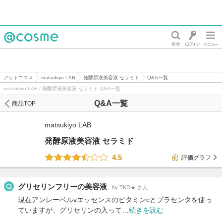
@cosme
アットコスメ
matsukiyo LAB
発酵原液美容液 セラミド
Q&A一覧
matsukiyo LAB / 発酵原液美容液 セラミド Q&A一覧
Q&A一覧
商品TOP
matsukiyo LAB
発酵原液美容液 セラミド
4.5
評価グラフ
グリセリンフリーの美容液
by TKD★ さん
現在アンレーベルvエッセンスのビタミンcとプラセンタを使っ
ていますが、グリセリンの入って…
続きを読む