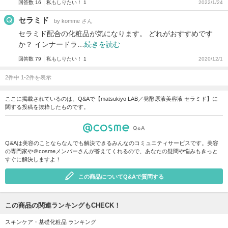
回答数 16
私もしりたい！ 1
2022/1/24
セラミド
by komme さん
セラミド配合の化粧品が気になります。 どれがおすすめです
か？ インナードラ…
続きを読む
回答数 79
私もしりたい！ 1
2020/12/1
2件中 1-2件を表示
ここに掲載されているのは、Q&Aで【matsukiyo LAB／発酵原液美容液 セラミド】に
関する投稿を抜粋したものです。
Q&Aは美容のことならなんでも解決できるみんなのコミュニティサービスです。美容
の専門家や＠cosmeメンバーさんが答えてくれるので、あなたの疑問や悩みもきっと
すぐに解決しますよ！
この商品についてQ&Aで質問する
この商品の関連ランキングもCHECK！
スキンケア・基礎化粧品 ランキング