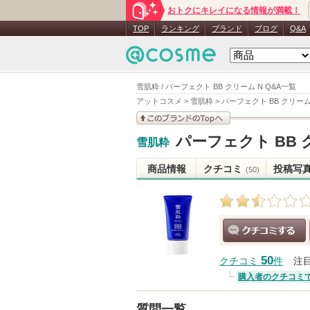
おトクにキレイになる情報が満載！
TOP
ランキング
ブランド
ブログ
Q&A
雪肌粋 / パーフェクト BB クリーム N Q&A一覧
アットコスメ
>
雪肌粋
>
パーフェクト BB クリーム
このブランドの情報を
パーフェクト BB 
雪肌粋
見る
商品情報
クチコミ
投稿写
(50)
クチコミする
50
クチコミ
件
注
購入者のクチコミ
質問一覧