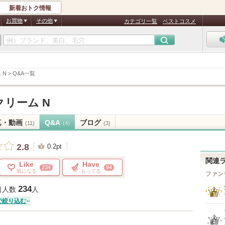
新着おトク情報
お買物
その他
カテゴリ一覧
ベストコスメ
 N
>
Q&A一覧
クリーム N
真・動画
Q&A
ブログ
(11)
(4)
(3)
2.8
0.2pt
関連
Like
Have
234
94
気になる
もってる
ファン
234
目人数
人
で絞り込む