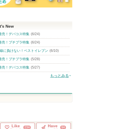
t's New
発売！デパコス特集
(6/24)
発売！プチプラ特集
(6/24)
線に負けない！ベストイレブン
(6/10)
発売！プチプラ特集
(5/28)
発売！デパコス特集
(5/27)
もっとみる
Like
Have
234
94