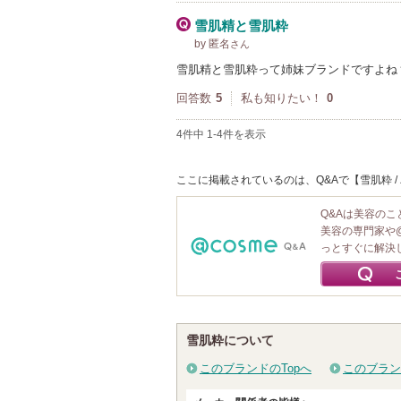
雪肌精と雪肌粋
by 匿名
さん
雪肌精と雪肌粋って姉妹ブランドですよね
回答数
5
私も知りたい！
0
4件中 1-4件を表示
ここに掲載されているのは、Q&Aで【雪肌粋 /
Q&Aは美容の
美容の専門家や
っとすぐに解決
雪肌粋について
このブランドのTopへ
このブラン