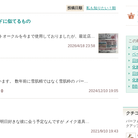
投稿日順
私も知りたい！順
ドに似てるもの
トオークルを今まで使用しておりましたが、最近店…
この
2026/4/18 23:58
日
ベ
日
化
日
化
います。 数年前に雪肌精ではなく雪肌粋の パー…
B
0
2024/12/10 19:05
クチ
 明日好きな彼に会う予定なんですが メイク道具…
パーフェ
クアッ
2021/9/10 19:43