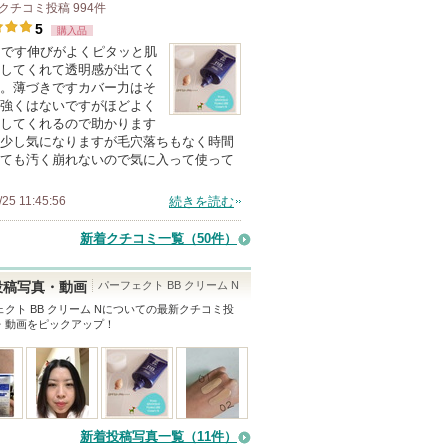
認証済
クチコミ投稿
100
994
件
5
人
購入品
用です伸びがよくピタッと肌
以
してくれて透明感が出てく
上
。薄づきですカバー力はそ
の
強くはないですがほどよく
してくれるので助かります
メ
少し気になりますが毛穴落ちもなく時間
ン
ても汚く崩れないので気に入って使って
バ
ー
/25 11:45:56
続きを読む
に
新着クチコミ一覧
（50件）
お
気
パーフェクト BB クリーム N
投稿写真・動画
に
クト BB クリーム N
についての最新クチコミ投
入
・動画をピックアップ！
り
登
録
さ
新着投稿写真一覧（11件）
れ