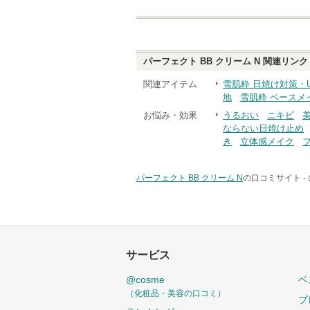
パーフェクト BB クリーム N
関連リンク
関連アイテム
雪肌粋 日焼け対策・
地
雪肌粋 ベースメ
お悩み・効果
うるおい
ニキビ
ならない日焼け止め
き
立体感メイク
パーフェクト BB クリーム N
の口コミサイト -
サービス
@cosme
ベ
（化粧品・美容の口コミ）
プ