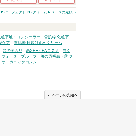
気になる
もってる
パーフェクト BB クリーム N
ページの先頭へ
化粧下地・コンシーラー
雪肌粋 化粧下
Vケア
雪肌粋 日焼け止めクリーム
顔のテカリ
高SPF・PAコスメ
白く
ウォータープルーフ
肌の透明感・薄づ
・オーガニックコスメ
ページの先頭へ