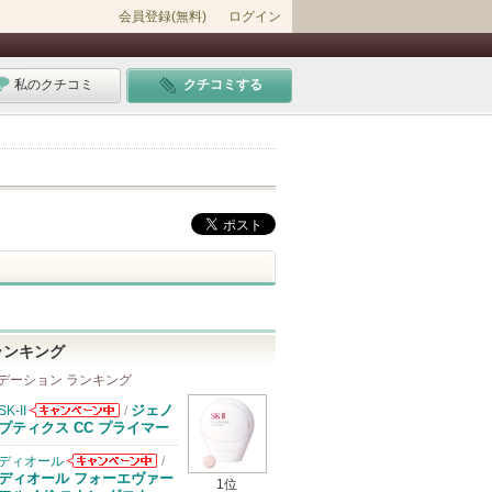
会員登録(無料)
ログイン
私のクチコミ
クチコミする
ランキング
デーション ランキング
ジェノ
SK-II
/
SK-IIからのお
プティクス CC プライマー
知らせがありま
す
ディオール
/
ディオールから
ディオール フォーエヴァー
1位