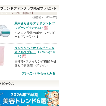
て
ブランドファンクラブ限定プレゼント
い
 1・9・17・24日 開催！】
ま
(応募受付：8/1～8/8)
す
薬用さらさらデオドラントパ
ウダー
/ デオナチュレ
ベスコス受賞のボディパウダ
現
ーをプレゼント！
品
リンクリペアオイルピュレ＆
オイルスプレー
/ La Sana(ラサ
ーナ)
高補修×スタイリング機能を併
現
せもつ新発想ヘアオイル
プレゼントをもっとみる
品
トピックス