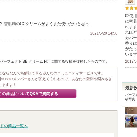
02使
に密着
？ 雪肌精のCCクリームがよくまた使いたいと思っ…
れます
れほど
2021/5/20 14:56
カバー
香りは
がたっ
います
2019/5
 パーフェクト BB クリーム N】に関する投稿を抜粋したものです。
ことならなんでも解決できるみんなのコミュニティサービスです。
@cosmeメンバーさんが答えてくれるので、あなたの疑問や悩みもき
しますよ！
最新
この商品についてQ&Aで質問する
パーフェ
稿写真
ドの商品一覧へ