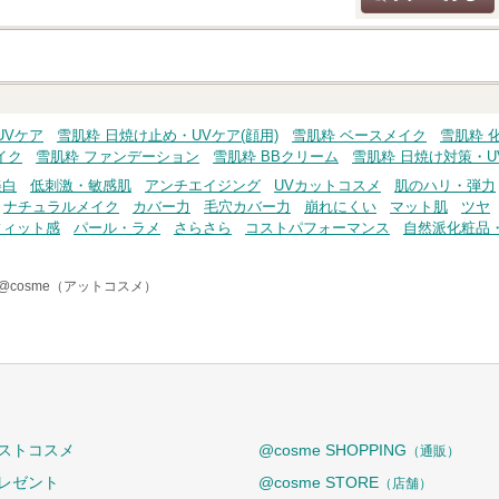
クチコミする
UVケア
雪肌粋 日焼け止め・UVケア(顔用)
雪肌粋 ベースメイク
雪肌粋 
イク
雪肌粋 ファンデーション
雪肌粋 BBクリーム
雪肌粋 日焼け対策・U
美白
低刺激・敏感肌
アンチエイジング
UVカットコスメ
肌のハリ・弾力
ナチュラルメイク
カバー力
毛穴カバー力
崩れにくい
マット肌
ツヤ
フィット感
パール・ラメ
さらさら
コストパフォーマンス
自然派化粧品
@cosme（アットコスメ）
ストコスメ
@cosme SHOPPING
（通販）
レゼント
@cosme STORE
（店舗）