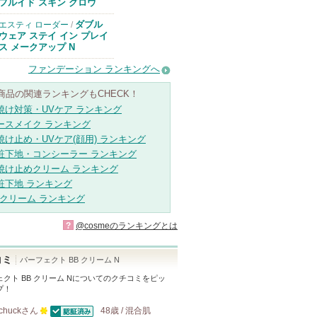
のお知らせがあ
フルイド スキン グロウ
ります
ダブル
エスティ ローダー
/
ウェア ステイ イン プレイ
ス メークアップ N
ファンデーション ランキングへ
商品の関連ランキングもCHECK！
焼け対策・UVケア ランキング
ースメイク ランキング
焼け止め・UVケア(顔用) ランキング
粧下地・コンシーラー ランキング
焼け止めクリーム ランキング
粧下地 ランキング
Bクリーム ランキング
?
@cosmeのランキングとは
コミ
パーフェクト BB クリーム N
クト BB クリーム N
についてのクチコミをピッ
プ！
chuck
さん
48歳 / 混合肌