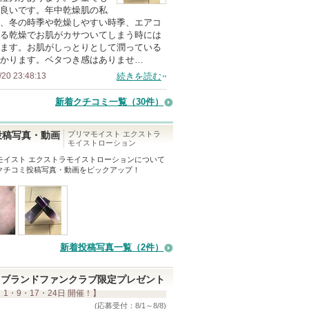
良いです。年中乾燥肌の私
メ
、冬の時季や乾燥しやすい時季、エアコ
ン
る乾燥でお肌がカサついてしまう時には
バ
ます。お肌がしっとりとして潤っている
かります。ベタつき感はありませ…
ー
/20 23:48:13
続きを読む
に
お
新着クチコミ一覧
（30件）
気
に
プリマモイスト エクストラ
投稿写真・動画
モイストローション
入
モイスト エクストラモイストローション
について
り
クチコミ投稿写真・動画をピックアップ！
登
録
さ
れ
て
新着投稿写真一覧（2件）
い
ま
ブランドファンクラブ限定プレゼント
 1・9・17・24日 開催！】
す
(応募受付：8/1～8/8)