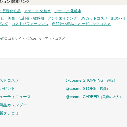
ション
関連リンク
・基礎化粧品
アテニア 化粧水
アテニア 化粧水
キビ
美白
低刺激・敏感肌
アンチエイジング
UVカットコスメ
肌のハリ
ジング
コストパフォーマンス
自然派化粧品・オーガニックコスメ
ン
の口コミサイト -
@cosme（アットコスメ）
ストコスメ
@cosme SHOPPING
（通販）
レゼント
@cosme STORE
（店舗）
ューティニュース
@cosme CAREER
（美容の求人）
商品カレンダー
新クチコミ