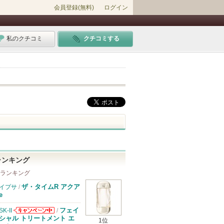
会員登録(無料)
ログイン
私のクチコミ
クチコミする
ランキング
 ランキング
ザ・タイムR アクア
イプサ
/
e
フェイ
SK-II
/
SK-IIからのお
シャル トリートメント エ
1位