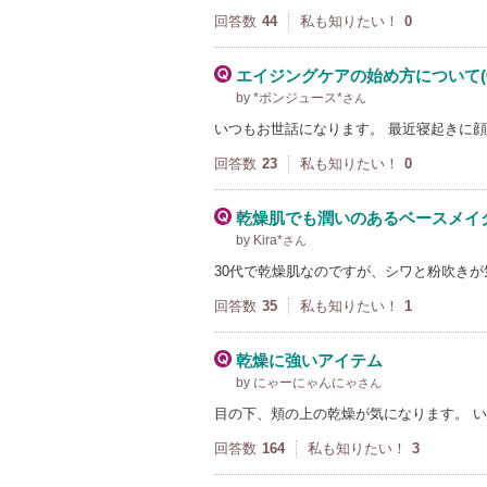
回答数
44
私も知りたい！
0
エイジングケアの始め方について(
by *ポンジュース*
さん
いつもお世話になります。 最近寝起きに
回答数
23
私も知りたい！
0
乾燥肌でも潤いのあるベースメイ
by Kira*
さん
30代で乾燥肌なのですが、シワと粉吹き
回答数
35
私も知りたい！
1
乾燥に強いアイテム
by にゃーにゃんにゃ
さん
目の下、頬の上の乾燥が気になります。 
回答数
164
私も知りたい！
3