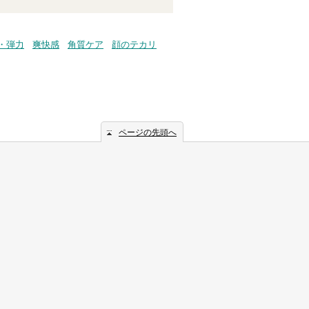
・弾力
爽快感
角質ケア
顔のテカリ
ページの先頭へ