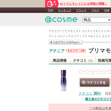
おトクにキレイになる情報が満載！
TOP
ランキング
ブランド
ブログ
Q&A
アテニア / プリマモイスト エクストラモイストロー
アットコスメ
>
アテニア
>
プリマモイスト エクス
このブランドの情報を
プリマモ
アテニア
見る
アテニアか
らのお知ら
商品情報
クチコミ
投稿写
(30)
せがありま
す
クチコミする
30
クチコミ
件
注
購入者のクチコミ
この商品は生