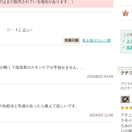
ではまだ販売されている場合があります。）
前へ
1
2
次へ
この
投稿日順
私も知りたい！順
ス
化
燥が酷くて保湿系のスキンケアが手放せません。…
クチ
2024/6/22 04:59
プリマ
のクチ
の化粧水と乳液があったら教えて欲しいです。
アテニ
2024/3/2 11:06
ラモイ
ろみの
りの保