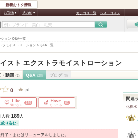
新着おトク情報
お買物
その他
カテゴリ一覧
ベストコスメ
ション Q&A一覧
トラモイストローション
>
Q&A一覧
イスト エクストラモイストローション
真・動画
Q&A
ブログ
(2)
(20)
(0)
0
-pt
関連
Like
Have
189
61
気になる
もってる
化粧水
189
目人数
人
で絞り込む
産終了・またはリニューアルしました。