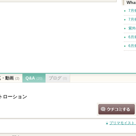
Wha
7月
7月
紫外
6月
6月
真・動画
Q&A
ブログ
(2)
(20)
(0)
トローション
クチコミする
プリマモイスト