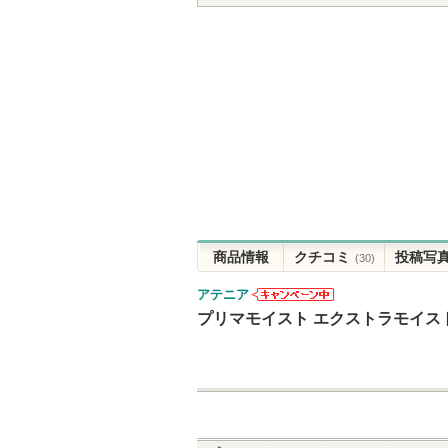
商品情報
クチコミ
投稿写
(30)
アテニア
アテニアから
プリマモイスト エクストラモイス
のお知らせが
あります