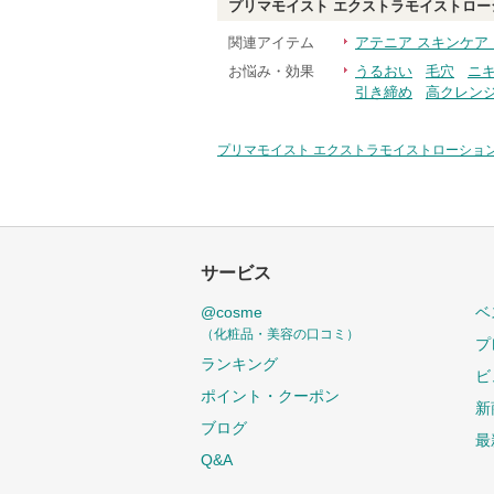
プリマモイスト エクストラモイストロー
関連アイテム
アテニア スキンケア
お悩み・効果
うるおい
毛穴
ニ
引き締め
高クレン
プリマモイスト エクストラモイストローショ
サービス
@cosme
ベ
（化粧品・美容の口コミ）
プ
ランキング
ビ
ポイント・クーポン
新
ブログ
最
Q&A