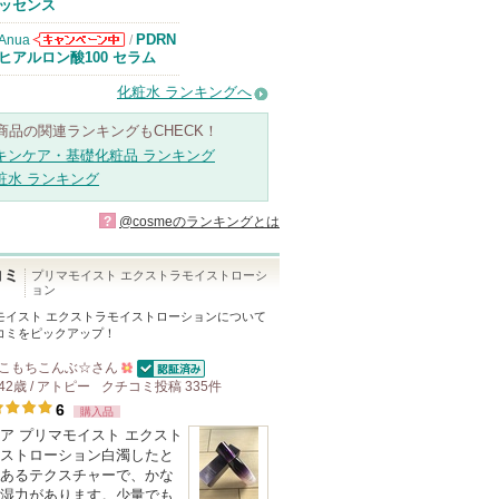
知らせがありま
ッセンス
す
PDRN
Anua
/
Anuaからのお
ヒアルロン酸100 セラム
知らせがありま
す
化粧水 ランキングへ
商品の関連ランキングもCHECK！
キンケア・基礎化粧品 ランキング
粧水 ランキング
?
@cosmeのランキングとは
コミ
プリマモイスト エクストラモイストローシ
ョン
モイスト エクストラモイストローション
について
コミをピックアップ！
こもちこんぶ☆
さん
認証済
42歳 / アトピー
クチコミ投稿
500
335
件
6
購入品
人
ア プリマモイスト エクスト
以
ストローション白濁したと
上
あるテクスチャーで、かな
の
湿力があります。少量でも