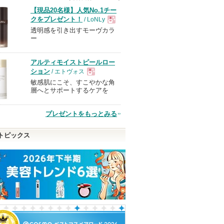
【現品20名様】人気No.1チー
クをプレゼント！
/ LoNLy
透明感を引き出すモーヴカラ
現
ー
品
アルティモイストピールロー
ション
/ エトヴォス
敏感肌にこそ、すこやかな角
現
層へとサポートするケアを
品
プレゼントをもっとみる
トピックス